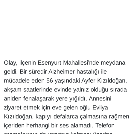
Gündem
Haber
HABERDE İNSAN
İngilizce
Olay, ilçenin Esenyurt Mahallesi’nde meydana
geldi. Bir süredir Alzheimer hastalığı ile
Kadın
mücadele eden 56 yaşındaki Ayfer Kızıldoğan,
akşam saatlerinde evinde yalnız olduğu sırada
Kamu Alımları
aniden fenalaşarak yere yığıldı. Annesini
Kim Kimdir?
ziyaret etmek için eve gelen oğlu Evliya
Kızıldoğan, kapıyı defalarca çalmasına rağmen
Kültür & Sanat
içeriden herhangi bir ses alamadı. Telefon