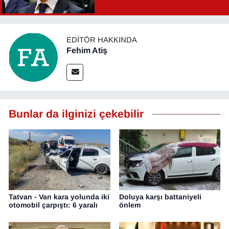
Şahin Aslan görevden alındı!
EDITÖR HAKKINDA
Fehim Atiş
Bunlar da ilginizi çekebilir
Tatvan - Van kara yolunda iki
Doluya karşı battaniyeli
otomobil çarpıştı: 6 yaralı
önlem