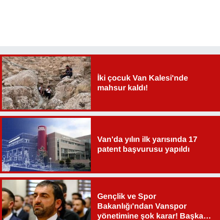
İki çocuk Van Kalesi'nde
mahsur kaldı!
Van'da yılın ilk yarısında 17
patent başvurusu yapıldı
Gençlik ve Spor
Bakanlığı'ndan Vanspor
yönetimine şok karar! Başkan