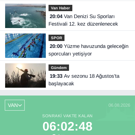
Van Haber
20:04
Van Denizi Su Sporları
Festivali 12. kez düzenlenecek
SPOR
20:00
Yüzme havuzunda geleceğin
sporcuları yetişiyor
Gündem
19:33
Av sezonu 18 Ağustos'ta
başlayacak
VAN
06.08.2026
SONRAKI VAKTE KALAN
06:02:47