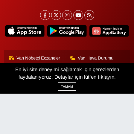
Van Nöbetçi Eczaneler
Van Hava Durumu
En iyi site deneyimi sağlamak için çerezlerden
Van Namaz Vakitleri
Van Trafik Yoğunluk
Haritası
faydalanıyoruz. Detaylar için lütfen tıklayın.
TAMAM
Puan Durumu ve Fikstür
Tüm Manşetler
Son Dakika Haberleri
Haber Arşivi
Van Haber
Çerez Politikası
Gizlilik Politikası
Üyelik Sözleşmesi
Veri Politikası
Künye
İletişim