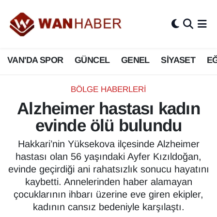
3.SAYFA
Van Nöbetçi Eczaneler
VAN'DA SPOR
GÜNCEL
GENEL
SİYASET
EĞ
ASAYİŞ
Van Hava Durumu
BİLİM VE TEKNOLOJİ
Van Namaz Vakitleri
BÖLGE HABERLERI
Alzheimer hastası kadın
Biyografi
Van Trafik Yoğunluk Haritası
evinde ölü bulundu
Bölge Haberleri
Süper Lig Puan Durumu ve Fikstür
Hakkari’nin Yüksekova ilçesinde Alzheimer
hastası olan 56 yaşındaki Ayfer Kızıldoğan,
ÇEVRE
Tüm Manşetler
evinde geçirdiği ani rahatsızlık sonucu hayatını
kaybetti. Annelerinden haber alamayan
Deprem
Son Dakika Haberleri
çocuklarının ihbarı üzerine eve giren ekipler,
kadının cansız bedeniyle karşılaştı.
Dernekler, Odalar
Haber Arşivi