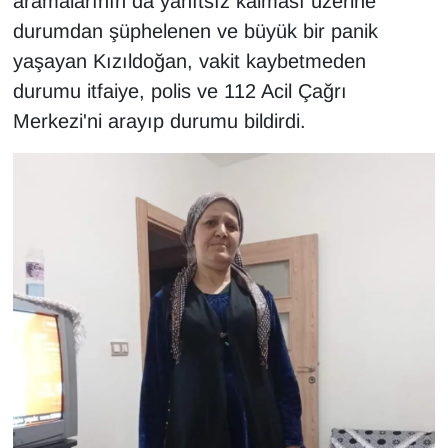
aramalarının da yanıtsız kalması üzerine
KURDÎ
durumdan şüphelenen ve büyük bir panik
MAGAZİN
yaşayan Kızıldoğan, vakit kaybetmeden
durumu itfaiye, polis ve 112 Acil Çağrı
MEDYA
Merkezi'ni arayıp durumu bildirdi.
ONE EKONOMİ
POLİTİKA
Resmi İlanlar
RÖPORTAJ
SAĞLIK
Seri İlan