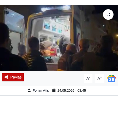
Diğer
DÜNYA
EĞİTİM
EKONOMİ
Eleman
Emlak
Paylaş
-
+
A
A
En çok konuşulanlar
Fehim Atiş
24.05.2026 - 08:45
GENEL
Güncel