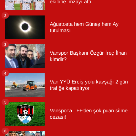
ekibine imzayı attı
2
Ağustosta hem Güneş hem Ay
tutulması
3
Vanspor Başkanı Özgür İreç İlhan
kimdir?
4
Van YYÜ Erciş yolu kavşağı 2 gün
trafiğe kapatılıyor
5
Vanspor'a TFF'den şok puan silme
cezası!
6