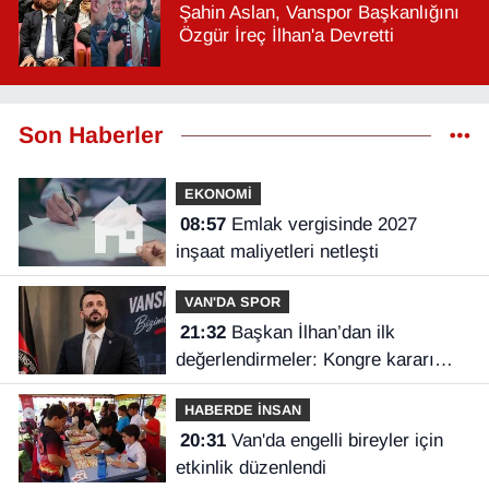
Şahin Aslan, Vanspor Başkanlığını
Özgür İreç İlhan'a Devretti
Son Haberler
EKONOMİ
08:57
Emlak vergisinde 2027
inşaat maliyetleri netleşti
VAN'DA SPOR
21:32
Başkan İlhan’dan ilk
değerlendirmeler: Kongre kararı
Vanspor’u uçuruma sürükleyebilirdi!
HABERDE İNSAN
20:31
Van'da engelli bireyler için
etkinlik düzenlendi