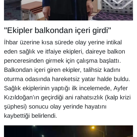
Sinema - TV
SİYASET
"Ekipler balkondan içeri girdi"
SPOR
İhbar üzerine kısa sürede olay yerine intikal
eden sağlık ve itfaiye ekipleri, daireye balkon
TEBRİK
penceresinden girmek için çalışma başlattı.
TEKNOLOJİ
Balkondan içeri giren ekipler, talihsiz kadını
oturma odasında hareketsiz yatar halde buldu.
Turizm
Sağlık ekiplerinin yaptığı ilk incelemede, Ayfer
Kızıldoğan’ın geçirdiği ani rahatsızlık (kalp krizi
VAN'DA SPOR
şüphesi) sonucu olay yerinde hayatını
Vasıta
kaybettiği belirlendi.
YAŞAM