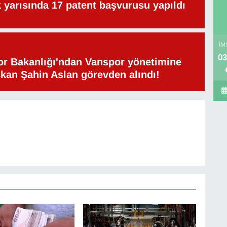
lk yarısında 17 patent başvurusu yapıldı
İM
03
or Bakanlığı'ndan Vanspor yönetimine
şkan Şahin Aslan görevden alındı!