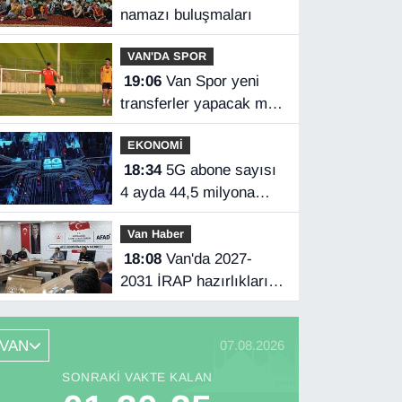
namazı buluşmaları
VAN'DA SPOR
19:06
Van Spor yeni
transferler yapacak mı?
Başkan Özgür İreç İlhan
EKONOMİ
açıkladı
18:34
5G abone sayısı
4 ayda 44,5 milyona
ulaştı
Van Haber
18:08
Van'da 2027-
2031 İRAP hazırlıkları
başladı
VAN
07.08.2026
SONRAKI VAKTE KALAN