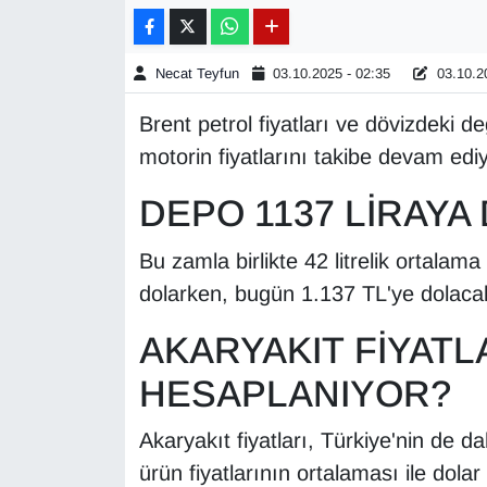
Gündem
Necat Teyfun
03.10.2025 - 02:35
03.10.20
Haber
Brent petrol fiyatları ve dövizdeki de
motorin fiyatlarını takibe devam ediy
HABERDE İNSAN
DEPO 1137 LİRAYA
İngilizce
Bu zamla birlikte 42 litrelik ortala
Kadın
dolarken, bugün 1.137 TL'ye dolaca
Kamu Alımları
AKARYAKIT FİYATL
HESAPLANIYOR?
Kim Kimdir?
Kültür & Sanat
Akaryakıt fiyatları, Türkiye'nin de d
ürün fiyatlarının ortalaması ile dolar