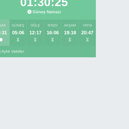
01:30:24
Güneş Namazı
SAK
GÜNEŞ
ÖĞLE
İKINDI
AKŞAM
YATSI
:31
05:06
12:17
16:06
19:18
20:47
Aylık Vakitler