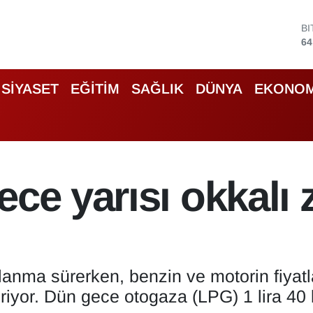
B
64
D
47
E
55
SİYASET
EĞİTİM
SAĞLIK
DÜNYA
EKONOM
S
64
G
65
B
13
ece yarısı okkalı
alanma sürerken, benzin ve motorin fiyat
eriyor. Dün gece otogaza (LPG) 1 lira 40