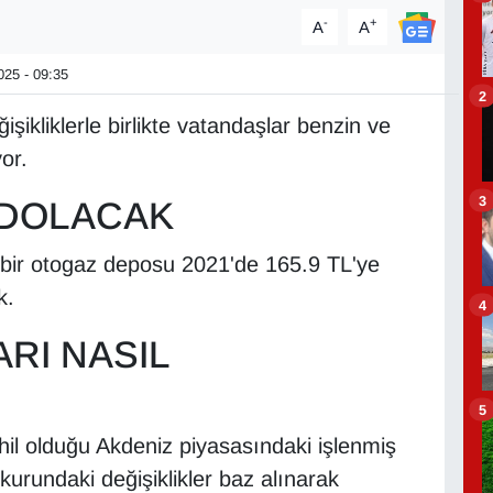
-
+
A
A
25 - 09:35
2
ğişikliklerle birlikte vatandaşlar benzin ve
or.
3
 DOLACAK
ma bir otogaz deposu 2021'de 165.9 TL'ye
k.
4
ARI NASIL
5
ahil olduğu Akdeniz piyasasındaki işlenmiş
 kurundaki değişiklikler baz alınarak