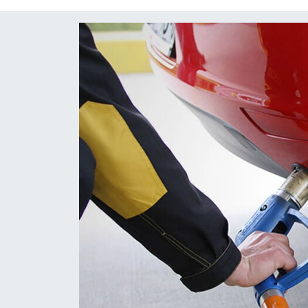
Diğer
DÜNYA
EĞİTİM
EKONOMİ
Eleman
Emlak
En çok konuşulanlar
GENEL
Güncel