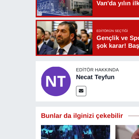
Van'da yılın i
YEREL
EDITÖRÜN SEÇTIĞI
Gençlik ve Sp
şok karar! Ba
EDITÖR HAKKINDA
Necat Teyfun
Bunlar da ilginizi çekebilir