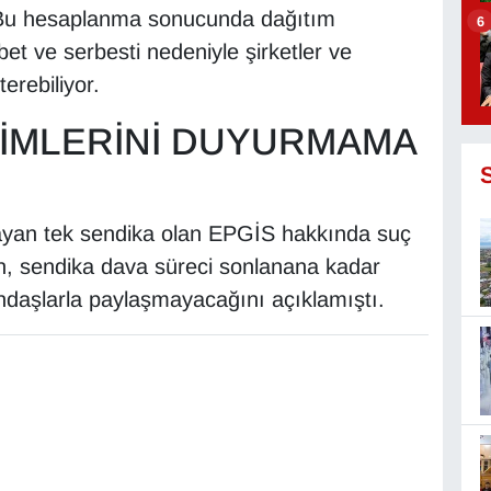
r. Bu hesaplanma sonucunda dağıtım
6
bet ve serbesti nedeniyle şirketler ve
erebiliyor.
ŞİMLERİNİ DUYURMAMA
layan tek sendika olan EPGİS hakkında suç
, sendika dava süreci sonlanana kadar
tandaşlarla paylaşmayacağını açıklamıştı.