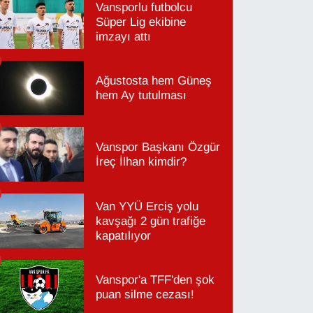
Vansporlu futbolcu
Süper Lig ekibine
imzayı attı
Ağustosta hem Güneş
hem Ay tutulması
Vanspor Başkanı Özgür
İreç İlhan kimdir?
Van YYÜ Erciş yolu
kavşağı 2 gün trafiğe
kapatılıyor
Vanspor'a TFF'den şok
puan silme cezası!