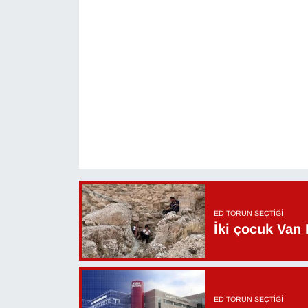
Sinema - TV
SİYASET
SPOR
TEBRİK
TEKNOLOJİ
Turizm
EDITÖRÜN SEÇTIĞI
VAN'DA SPOR
İki çocuk Van 
Vasıta
YAŞAM
EDITÖRÜN SEÇTIĞI