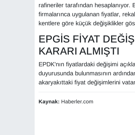
KURDÎ
rafineriler tarafından hesaplanıyo
firmalarınca uygulanan fiyatlar, reka
MAGAZİN
kentlere göre küçük değişiklikler göst
MEDYA
EPGİS FİYAT DEĞİ
ONE EKONOMİ
KARARI ALMIŞTI
POLİTİKA
EPDK'nın fiyatlardaki değişimi açık
duyurusunda bulunmasının ardından
Resmi İlanlar
akaryakıttaki fiyat değişimlerini va
RÖPORTAJ
Kaynak:
Haberler.com
SAĞLIK
Seri İlan