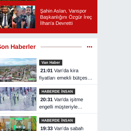
Şahin Aslan, Vanspor
Başkanlığını Özgür İreç
İlhan'a Devretti
Son Haberler
Van Haber
21:01
Van’da kira
fiyatları emekli bütçesini
zorluyor
HABERDE İNSAN
20:31
Van'da işitme
engelli müşteriyle
halaylı pazarlık
HABERDE İNSAN
gülümsetti
19:33
Van’da sabah