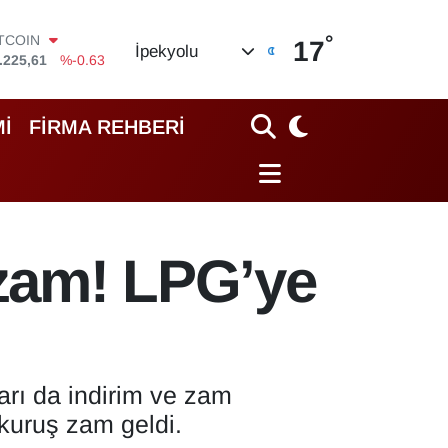
ITCOIN
.225,61
%-0.63
°
17
İpekyolu
OLAR
,7143
%0.16
URO
,0317
%-0.02
İ
FİRMA REHBERİ
TERLİN
,2463
%0.07
RAM ALTIN
10.40
%0.45
İST100
.799
%70
 zam! LPG’ye
ları da indirim ve zam
 kuruş zam geldi.