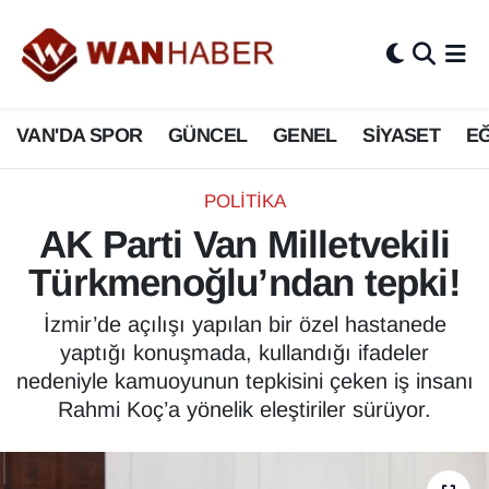
3.SAYFA
Van Nöbetçi Eczaneler
VAN'DA SPOR
GÜNCEL
GENEL
SİYASET
EĞ
ASAYİŞ
Van Hava Durumu
BİLİM VE TEKNOLOJİ
Van Namaz Vakitleri
POLİTİKA
AK Parti Van Milletvekili
Biyografi
Van Trafik Yoğunluk Haritası
Türkmenoğlu’ndan tepki!
Bölge Haberleri
Süper Lig Puan Durumu ve Fikstür
İzmir’de açılışı yapılan bir özel hastanede
yaptığı konuşmada, kullandığı ifadeler
ÇEVRE
Tüm Manşetler
nedeniyle kamuoyunun tepkisini çeken iş insanı
Rahmi Koç’a yönelik eleştiriler sürüyor.
Deprem
Son Dakika Haberleri
Dernekler, Odalar
Haber Arşivi