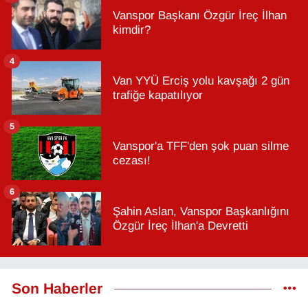
Vanspor Başkanı Özgür İreç İlhan
kimdir?
4
Van YYÜ Erciş yolu kavşağı 2 gün
trafiğe kapatılıyor
5
Vanspor'a TFF'den şok puan silme
cezası!
6
Şahin Aslan, Vanspor Başkanlığını
Özgür İreç İlhan'a Devretti
Son Haberler