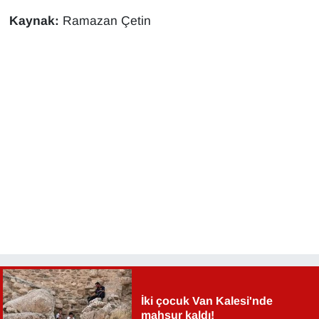
YEREL
Kaynak:
Ramazan Çetin
İki çocuk Van Kalesi'nde
mahsur kaldı!