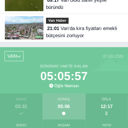
09:17
Van Gölü sahili yeşile
büründü
Van Haber
21:01
Van’da kira fiyatları emekli
bütçesini zorluyor
VAN
07.08.2026
SONRAKI VAKTE KALAN
05:05:57
Öğle Namazı
İMSAK
GÜNEŞ
ÖĞLE
03:31
05:06
12:17
İKINDI
AKŞAM
YATSI