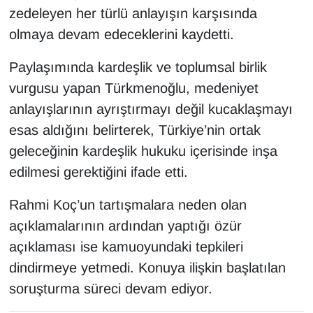
Sinema - TV
zedeleyen her türlü anlayışın karşısında
olmaya devam edeceklerini kaydetti.
SİYASET
Paylaşımında kardeşlik ve toplumsal birlik
SPOR
vurgusu yapan Türkmenoğlu, medeniyet
anlayışlarının ayrıştırmayı değil kucaklaşmayı
TEBRİK
esas aldığını belirterek, Türkiye’nin ortak
geleceğinin kardeşlik hukuku içerisinde inşa
TEKNOLOJİ
edilmesi gerektiğini ifade etti.
Turizm
Rahmi Koç’un tartışmalara neden olan
açıklamalarının ardından yaptığı özür
VAN'DA SPOR
açıklaması ise kamuoyundaki tepkileri
Vasıta
dindirmeye yetmedi. Konuya ilişkin başlatılan
soruşturma süreci devam ediyor.
YAŞAM