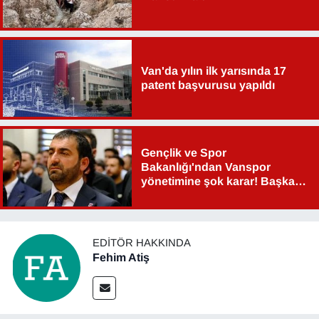
Van'da yılın ilk yarısında 17
patent başvurusu yapıldı
Gençlik ve Spor
Bakanlığı'ndan Vanspor
yönetimine şok karar! Başkan
Şahin Aslan görevden alındı!
EDITÖR HAKKINDA
Fehim Atiş