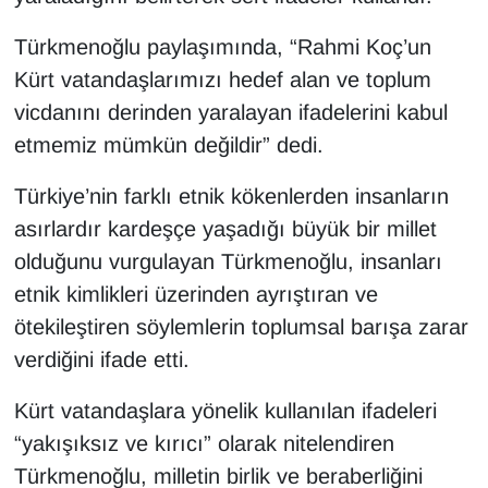
KURDÎ
Türkmenoğlu paylaşımında, “Rahmi Koç’un
MAGAZİN
Kürt vatandaşlarımızı hedef alan ve toplum
vicdanını derinden yaralayan ifadelerini kabul
MEDYA
etmemiz mümkün değildir” dedi.
ONE EKONOMİ
Türkiye’nin farklı etnik kökenlerden insanların
asırlardır kardeşçe yaşadığı büyük bir millet
POLİTİKA
olduğunu vurgulayan Türkmenoğlu, insanları
Resmi İlanlar
etnik kimlikleri üzerinden ayrıştıran ve
ötekileştiren söylemlerin toplumsal barışa zarar
RÖPORTAJ
verdiğini ifade etti.
SAĞLIK
Kürt vatandaşlara yönelik kullanılan ifadeleri
“yakışıksız ve kırıcı” olarak nitelendiren
Seri İlan
Türkmenoğlu, milletin birlik ve beraberliğini