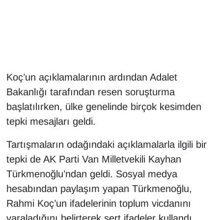
Gündem
Haber
HABERDE İNSAN
Koç’un açıklamalarının ardından Adalet
Bakanlığı tarafından resen soruşturma
İngilizce
başlatılırken, ülke genelinde birçok kesimden
tepki mesajları geldi.
Kadın
Tartışmaların odağındaki açıklamalarla ilgili bir
Kamu Alımları
tepki de AK Parti Van Milletvekili Kayhan
Kim Kimdir?
Türkmenoğlu’ndan geldi. Sosyal medya
hesabından paylaşım yapan Türkmenoğlu,
Kültür & Sanat
Rahmi Koç’un ifadelerinin toplum vicdanını
yaraladığını belirterek sert ifadeler kullandı.