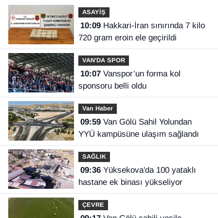
ASAYİŞ
10:09
Hakkari-İran sınırında 7 kilo
720 gram eroin ele geçirildi
VAN'DA SPOR
10:07
Vanspor’un forma kol
sponsoru belli oldu
Van Haber
09:59
Van Gölü Sahil Yolundan
YYÜ kampüsüne ulaşım sağlandı
SAĞLIK
09:36
Yüksekova'da 100 yataklı
hastane ek binası yükseliyor
ÇEVRE