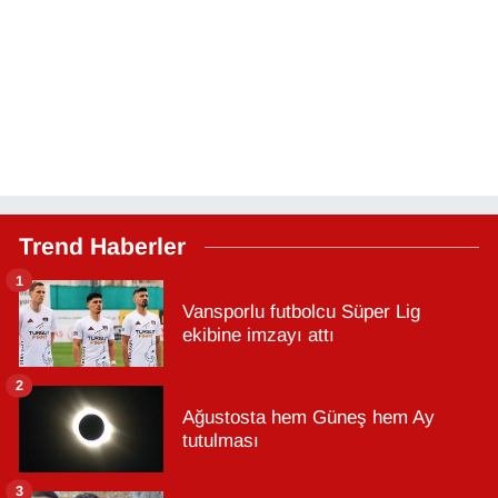
Trend Haberler
1
Vansporlu futbolcu Süper Lig
ekibine imzayı attı
2
Ağustosta hem Güneş hem Ay
tutulması
3