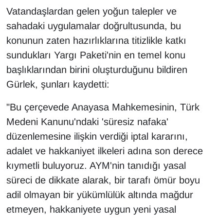
KURDÎ
Vatandaşlardan gelen yoğun talepler ve
sahadaki uygulamalar doğrultusunda, bu
MAGAZİN
konunun zaten hazırlıklarına titizlikle katkı
MEDYA
sundukları Yargı Paketi'nin en temel konu
başlıklarından birini oluşturduğunu bildiren
ONE EKONOMİ
Gürlek, şunları kaydetti:
POLİTİKA
"Bu çerçevede Anayasa Mahkemesinin, Türk
Medeni Kanunu'ndaki 'süresiz nafaka'
Resmi İlanlar
düzenlemesine ilişkin verdiği iptal kararını,
adalet ve hakkaniyet ilkeleri adına son derece
RÖPORTAJ
kıymetli buluyoruz. AYM'nin tanıdığı yasal
SAĞLIK
süreci de dikkate alarak, bir tarafı ömür boyu
adil olmayan bir yükümlülük altında mağdur
Seri İlan
etmeyen, hakkaniyete uygun yeni yasal