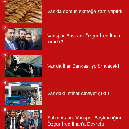
1
Van’da somun ekmeğe zam yapıldı
2
Vanspor Başkanı Özgür İreç İlhan
kimdir?
3
Van'da İller Bankası şoför alacak!
4
Van'daki intihar cinayet çıktı!
5
Şahin Aslan, Vanspor Başkanlığını
Özgür İreç İlhan'a Devretti