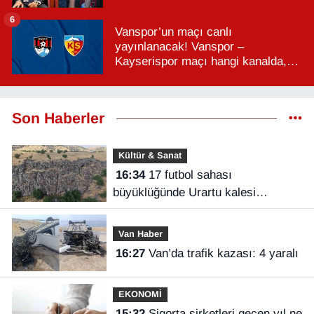
6
Vanspor’un maçı canlı
yayınlanacak! Vanspor –
Kayserispor maçı hangi kanalda,
saat kaçta?
Son Haberler
Kültür & Sanat
16:34
17 futbol sahası
büyüklüğünde Urartu kalesi
keşfedildi
Van Haber
16:27
Van’da trafik kazası: 4 yaralı
EKONOMİ
15:32
Sigorta şirketleri geçen yıl ne