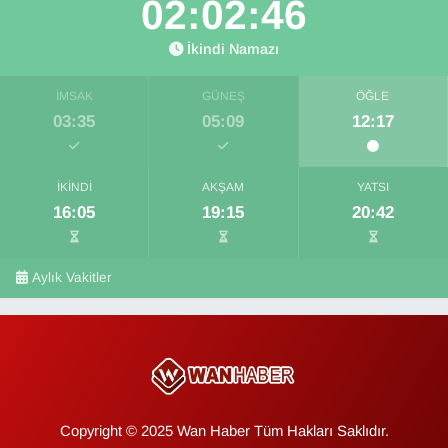
02:02:45
İkindi Namazı
İMSAK
GÜNEŞ
ÖĞLE
03:35
05:09
12:17
İKINDI
AKŞAM
YATSI
16:05
19:15
20:42
Aylık Vakitler
Copyright © 2025 Wan Haber Tüm Hakları Saklıdır.