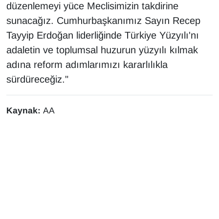
düzenlemeyi yüce Meclisimizin takdirine
Sinema - TV
sunacağız. Cumhurbaşkanımız Sayın Recep
SİYASET
Tayyip Erdoğan liderliğinde Türkiye Yüzyılı'nı
adaletin ve toplumsal huzurun yüzyılı kılmak
SPOR
adına reform adımlarımızı kararlılıkla
sürdüreceğiz."
TEBRİK
TEKNOLOJİ
Kaynak:
AA
Turizm
VAN'DA SPOR
Vasıta
YAŞAM