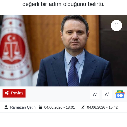
değerli bir adım olduğunu belirtti.
Diğer
DÜNYA
EĞİTİM
EKONOMİ
Eleman
Emlak
Paylaş
-
+
A
A
En çok konuşulanlar
Ramazan Çetin
04.06.2026 - 18:01
04.06.2026 - 15:42
GENEL
Güncel