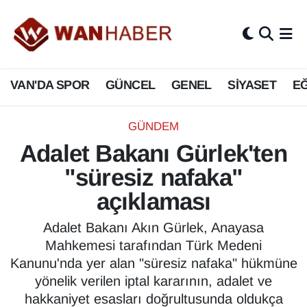
3.SAYFA
Van Nöbetçi Eczaneler
VAN'DA SPOR
GÜNCEL
GENEL
SİYASET
EĞ
ASAYİŞ
Van Hava Durumu
BİLİM VE TEKNOLOJİ
Van Namaz Vakitleri
GÜNDEM
Adalet Bakanı Gürlek'ten
Biyografi
Van Trafik Yoğunluk Haritası
"süresiz nafaka"
Bölge Haberleri
Süper Lig Puan Durumu ve Fikstür
açıklaması
ÇEVRE
Tüm Manşetler
Adalet Bakanı Akın Gürlek, Anayasa
Mahkemesi tarafından Türk Medeni
Deprem
Son Dakika Haberleri
Kanunu'nda yer alan "süresiz nafaka" hükmüne
yönelik verilen iptal kararının, adalet ve
Dernekler, Odalar
Haber Arşivi
hakkaniyet esasları doğrultusunda oldukça