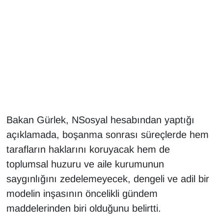
Gündem
Haber
HABERDE İNSAN
İngilizce
Bakan Gürlek, NSosyal hesabından yaptığı
Kadın
açıklamada, boşanma sonrası süreçlerde hem
Kamu Alımları
tarafların haklarını koruyacak hem de
toplumsal huzuru ve aile kurumunun
Kim Kimdir?
saygınlığını zedelemeyecek, dengeli ve adil bir
modelin inşasının öncelikli gündem
Kültür & Sanat
maddelerinden biri olduğunu belirtti.