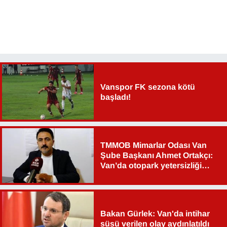
YEREL
Vanspor FK sezona kötü
başladı!
TMMOB Mimarlar Odası Van
Şube Başkanı Ahmet Ortakçı:
Van’da otopark yetersizliği
ciddi sorun!
Bakan Gürlek: Van'da intihar
süsü verilen olay aydınlatıldı