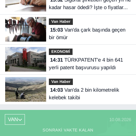
kadar hasar ödedi? İşte o fiyatlar...
Van Haber
15:03
Van'da çark başında geçen
bir ömür
EKONOMİ
14:31
TÜRKPATENT'e 4 bin 641
yerli patent başvurusu yapıldı
Van Haber
14:03
Van'da 2 bin kilometrelik
kelebek takibi
VAN
10.08.2026
SONRAKI VAKTE KALAN