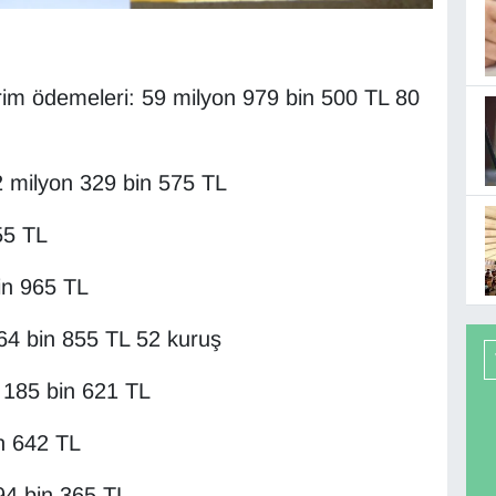
rim ödemeleri: 59 milyon 979 bin 500 TL 80
2 milyon 329 bin 575 TL
55 TL
in 965 TL
 264 bin 855 TL 52 kuruş
n 185 bin 621 TL
in 642 TL
94 bin 365 TL