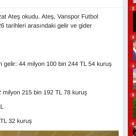
2
zat Ateş okudu. Ateş, Vanspor Futbol
tarihleri arasındaki gelir ve gider
3
 gelir: 44 milyon 100 bin 244 TL 54 kuruş
4
2 milyon 215 bin 192 TL 78 kuruş
5
TL
 TL 32 kuruş
6