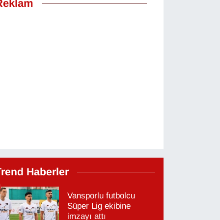
Reklam
Trend Haberler
Vansporlu futbolcu
Süper Lig ekibine
imzayı attı