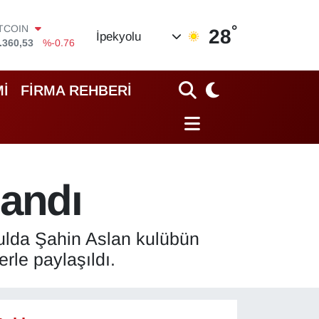
°
OLAR
28
İpekyolu
,7069
%0.17
URO
,0265
%0.01
TERLİN
İ
FİRMA REHBERİ
,1897
%0.02
RAM ALTIN
18.49
%2.12
İST100
.887
%64
ITCOIN
landı
.360,53
%-0.76
rulda Şahin Aslan kulübün
rle paylaşıldı.