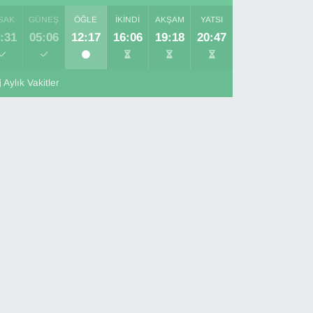
SAK
GÜNEŞ
ÖĞLE
İKINDI
AKŞAM
YATSI
:31
05:06
12:17
16:06
19:18
20:47
Aylık Vakitler