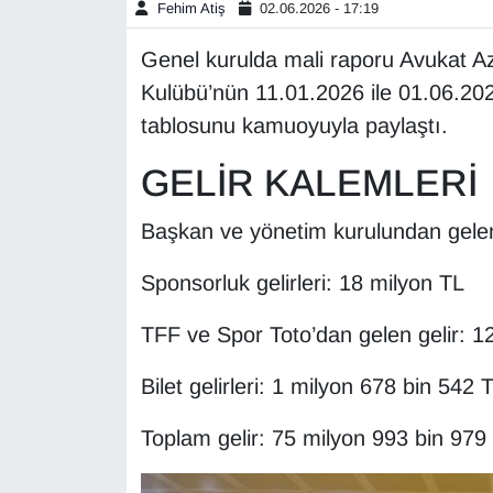
Fehim Atiş
02.06.2026 - 17:19
Gündem
Genel kurulda mali raporu Avukat A
Kulübü’nün 11.01.2026 ile 01.06.2026 
Haber
tablosunu kamuoyuyla paylaştı.
HABERDE İNSAN
GELİR KALEMLERİ
İngilizce
Başkan ve yönetim kurulundan gelen
Kadın
Sponsorluk gelirleri: 18 milyon TL
Kamu Alımları
TFF ve Spor Toto’dan gelen gelir: 1
Bilet gelirleri: 1 milyon 678 bin 542 
Kim Kimdir?
Toplam gelir: 75 milyon 993 bin 979
Kültür & Sanat