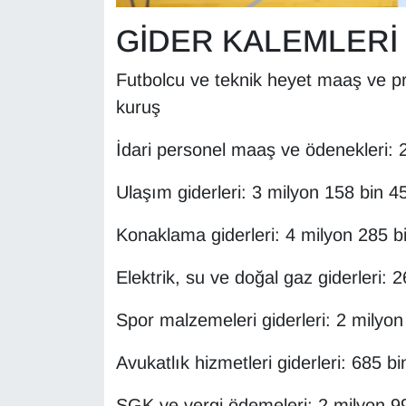
Sinema - TV
GİDER KALEMLERİ
SİYASET
Futbolcu ve teknik heyet maaş ve p
kuruş
SPOR
İdari personel maaş ve ödenekleri: 
TEBRİK
Ulaşım giderleri: 3 milyon 158 bin 4
TEKNOLOJİ
Konaklama giderleri: 4 milyon 285 b
Turizm
Elektrik, su ve doğal gaz giderleri:
VAN'DA SPOR
Spor malzemeleri giderleri: 2 milyo
Vasıta
Avukatlık hizmetleri giderleri: 685 b
YAŞAM
SGK ve vergi ödemeleri: 2 milyon 9