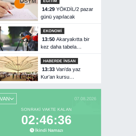
EĞİTİM
14:29
YÖKDİL/2 pazar
günü yapılacak
EKONOMİ
13:50
Akaryakıtta bir
kez daha tabela
değişecek
HABERDE İNSAN
13:33
Van'da yaz
Kur'an kursu
öğrencilerine eğitici
etkinlik
VAN
07.08.2026
SONRAKI VAKTE KALAN
02:46:34
İkindi Namazı