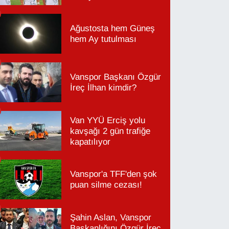
Ağustosta hem Güneş
hem Ay tutulması
Vanspor Başkanı Özgür
İreç İlhan kimdir?
Van YYÜ Erciş yolu
kavşağı 2 gün trafiğe
kapatılıyor
Vanspor'a TFF'den şok
puan silme cezası!
Şahin Aslan, Vanspor
Başkanlığını Özgür İreç