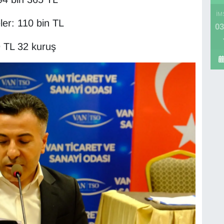
İM
ler: 110 bin TL
03
9 TL 32 kuruş