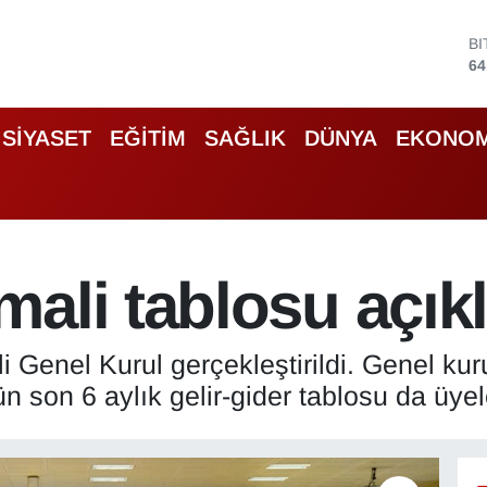
D
47
E
55
S
SİYASET
EĞİTİM
SAĞLIK
DÜNYA
EKONOM
64
G
66
B
13
B
ali tablosu açık
64
 Genel Kurul gerçekleştirildi. Genel ku
n son 6 aylık gelir-gider tablosu da üyele