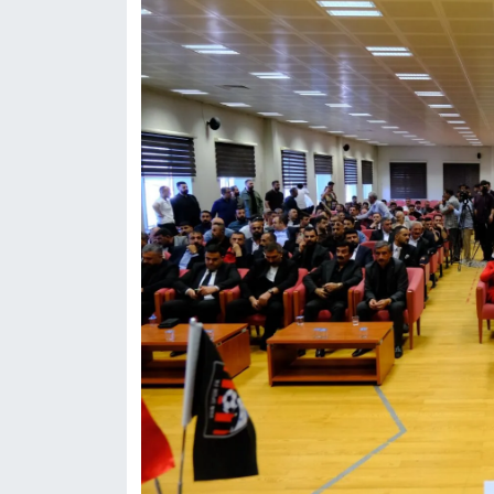
KURDÎ
MAGAZİN
MEDYA
ONE EKONOMİ
POLİTİKA
Resmi İlanlar
RÖPORTAJ
SAĞLIK
Seri İlan