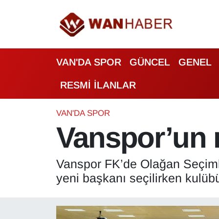
3.SAYFA
Van Nöbetçi Eczaneler
VAN'DA SPOR
GÜNCEL
GENEL
ASAYİŞ
Van Hava Durumu
RESMİ İLANLAR
BİLİM VE TEKNOLOJİ
Van Namaz Vakitleri
Biyografi
Van Trafik Yoğunluk Haritası
VAN'DA SPOR
Vanspor’un m
Bölge Haberleri
Süper Lig Puan Durumu ve Fikstür
Vanspor FK’de Olağan Seçimli
ÇEVRE
Tüm Manşetler
yeni başkanı seçilirken kulübü
Deprem
Son Dakika Haberleri
Dernekler, Odalar
Haber Arşivi