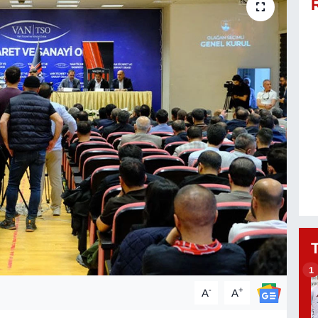
1
-
+
A
A