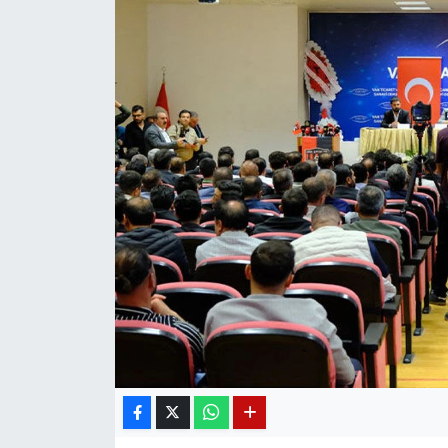
Diğer
DÜNYA
EĞİTİM
EKONOMİ
Eleman
Emlak
En çok konuşulanlar
GENEL
Güncel