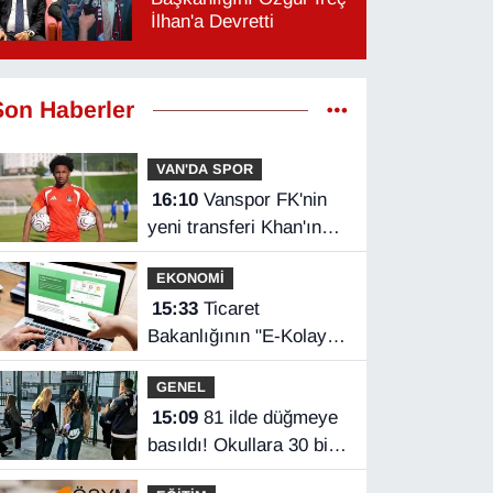
İlhan'a Devretti
Son Haberler
VAN'DA SPOR
16:10
Vanspor FK'nin
yeni transferi Khan'ın
Türkiye mutluluğu
EKONOMİ
15:33
Ticaret
Bakanlığının "E-Kolay
İhracat Platformu"na
GENEL
ödül
15:09
81 ilde düğmeye
basıldı! Okullara 30 bin
yeni güvenlik görevlisi