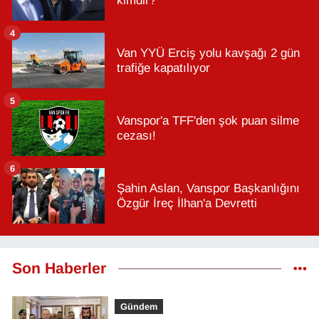
kimdir?
4
Van YYÜ Erciş yolu kavşağı 2 gün
trafiğe kapatılıyor
5
Vanspor'a TFF'den şok puan silme
cezası!
6
Şahin Aslan, Vanspor Başkanlığını
Özgür İreç İlhan'a Devretti
Son Haberler
Gündem