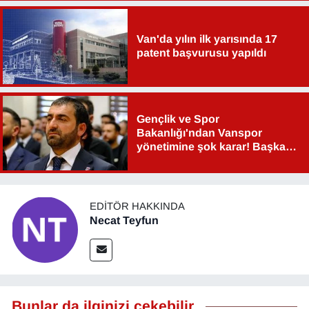
Van'da yılın ilk yarısında 17
patent başvurusu yapıldı
Gençlik ve Spor
Bakanlığı'ndan Vanspor
yönetimine şok karar! Başkan
Şahin Aslan görevden alındı!
EDITÖR HAKKINDA
Necat Teyfun
Bunlar da ilginizi çekebilir