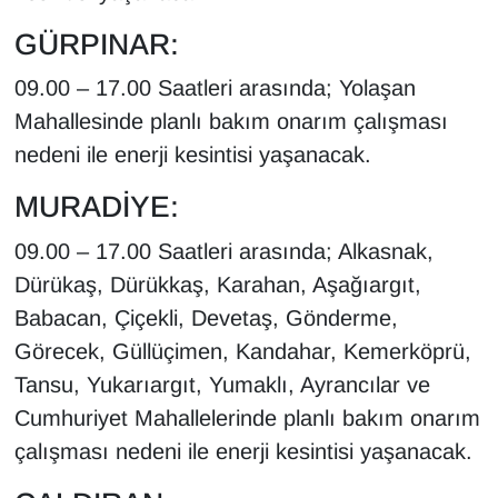
Sinema - TV
GÜRPINAR:
SİYASET
09.00 – 17.00 Saatleri arasında; Yolaşan
Mahallesinde planlı bakım onarım çalışması
SPOR
nedeni ile enerji kesintisi yaşanacak.
TEBRİK
MURADİYE:
TEKNOLOJİ
09.00 – 17.00 Saatleri arasında; Alkasnak,
Dürükaş, Dürükkaş, Karahan, Aşağıargıt,
Turizm
Babacan, Çiçekli, Devetaş, Gönderme,
Görecek, Güllüçimen, Kandahar, Kemerköprü,
VAN'DA SPOR
Tansu, Yukarıargıt, Yumaklı, Ayrancılar ve
Cumhuriyet Mahallelerinde planlı bakım onarım
Vasıta
çalışması nedeni ile enerji kesintisi yaşanacak.
YAŞAM