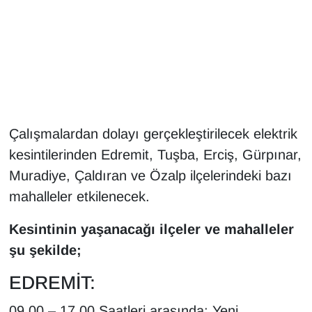
Gündem
Haber
HABERDE İNSAN
Çalışmalardan dolayı gerçekleştirilecek elektrik
İngilizce
kesintilerinden Edremit, Tuşba, Erciş, Gürpınar,
Kadın
Muradiye, Çaldıran ve Özalp ilçelerindeki bazı
mahalleler etkilenecek.
Kamu Alımları
Kesintinin yaşanacağı ilçeler ve mahalleler
Kim Kimdir?
şu şekilde;
EDREMİT:
Kültür & Sanat
09.00 – 17.00 Saatleri arasında; Yeni