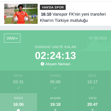
geçiriyor
VAN'DA SPOR
16:10
Vanspor FK'nin yeni transferi
Khan'ın Türkiye mutluluğu
VAN
07.08.2026
SONRAKI VAKTE KALAN
02:24:13
Akşam Namazı
İMSAK
GÜNEŞ
ÖĞLE
03:31
05:06
12:17
İKINDI
AKŞAM
YATSI
16:06
19:18
20:47