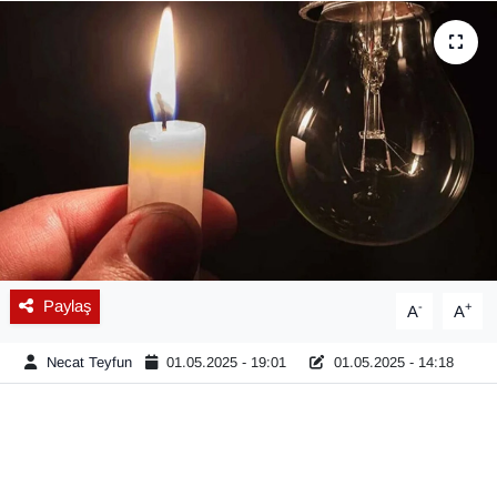
Diğer
DÜNYA
EĞİTİM
EKONOMİ
Eleman
Paylaş
-
+
A
A
Emlak
Necat Teyfun
01.05.2025 - 19:01
01.05.2025 - 14:18
En çok konuşulanlar
GENEL
Güncel