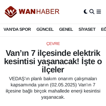
3.SAYFA
Van Nöbetçi Eczaneler
VAN'DA SPOR
GÜNCEL
GENEL
SİYASET
EĞ
ASAYİŞ
Van Hava Durumu
BİLİM VE TEKNOLOJİ
Van Namaz Vakitleri
ÇEVRE
Van’ın 7 ilçesinde elektrik
Biyografi
Van Trafik Yoğunluk Haritası
kesintisi yaşanacak! İşte o
Bölge Haberleri
Süper Lig Puan Durumu ve Fikstür
ilçeler
ÇEVRE
Tüm Manşetler
VEDAŞ’ın planlı bakım onarım çalışmaları
kapsamında yarın (02.05.2025) Van’ın 7
Deprem
Son Dakika Haberleri
ilçesine bağlı birçok mahallede enerji kesintisi
yaşanacak.
Dernekler, Odalar
Haber Arşivi