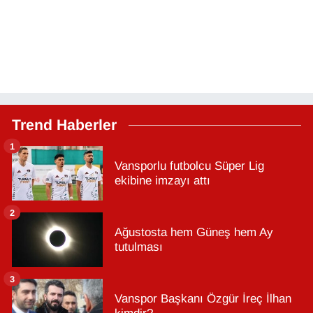
Trend Haberler
1
Vansporlu futbolcu Süper Lig
ekibine imzayı attı
2
Ağustosta hem Güneş hem Ay
tutulması
3
Vanspor Başkanı Özgür İreç İlhan