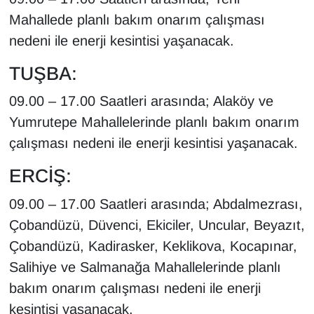
KURDÎ
Mahallede planlı bakım onarım çalışması
nedeni ile enerji kesintisi yaşanacak.
MAGAZİN
TUŞBA:
MEDYA
09.00 – 17.00 Saatleri arasında; Alaköy ve
ONE EKONOMİ
Yumrutepe Mahallelerinde planlı bakım onarım
çalışması nedeni ile enerji kesintisi yaşanacak.
POLİTİKA
ERCİŞ:
Resmi İlanlar
09.00 – 17.00 Saatleri arasında; Abdalmezrası,
RÖPORTAJ
Çobandüzü, Düvenci, Ekiciler, Uncular, Beyazıt,
Çobandüzü, Kadirasker, Keklikova, Kocapınar,
SAĞLIK
Salihiye ve Salmanağa Mahallelerinde planlı
bakım onarım çalışması nedeni ile enerji
Seri İlan
kesintisi yaşanacak.