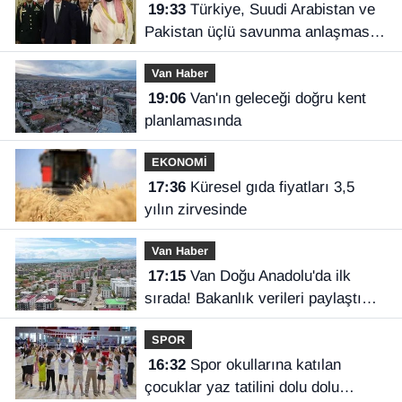
19:33
Türkiye, Suudi Arabistan ve
Pakistan üçlü savunma anlaşması
imzaladı
Van Haber
19:06
Van'ın geleceği doğru kent
planlamasında
EKONOMİ
17:36
Küresel gıda fiyatları 3,5
yılın zirvesinde
Van Haber
17:15
Van Doğu Anadolu'da ilk
sırada! Bakanlık verileri paylaştı…
SPOR
16:32
Spor okullarına katılan
çocuklar yaz tatilini dolu dolu