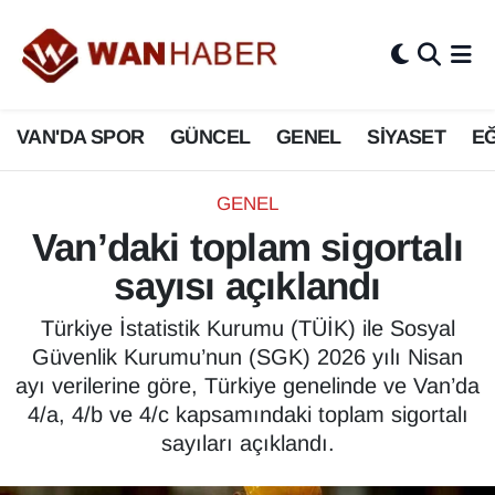
3.SAYFA
Van Nöbetçi Eczaneler
VAN'DA SPOR
GÜNCEL
GENEL
SİYASET
EĞ
ASAYİŞ
Van Hava Durumu
BİLİM VE TEKNOLOJİ
Van Namaz Vakitleri
GENEL
Van’daki toplam sigortalı
Biyografi
Van Trafik Yoğunluk Haritası
sayısı açıklandı
Bölge Haberleri
Süper Lig Puan Durumu ve Fikstür
Türkiye İstatistik Kurumu (TÜİK) ile Sosyal
Güvenlik Kurumu’nun (SGK) 2026 yılı Nisan
ÇEVRE
Tüm Manşetler
ayı verilerine göre, Türkiye genelinde ve Van’da
4/a, 4/b ve 4/c kapsamındaki toplam sigortalı
Deprem
Son Dakika Haberleri
sayıları açıklandı.
Dernekler, Odalar
Haber Arşivi