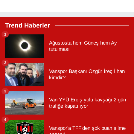
Trend Haberler
1
Ağustosta hem Güneş hem Ay
tutulması
2
Vanspor Başkanı Özgür İreç İlhan
kimdir?
3
Van YYÜ Erciş yolu kavşağı 2 gün
trafiğe kapatılıyor
4
Vanspor'a TFF'den şok puan silme