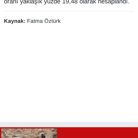
oranı yaklaşık yüzde 19,48 olarak hesaplandı.
YEREL
Kaynak:
Fatma Öztürk