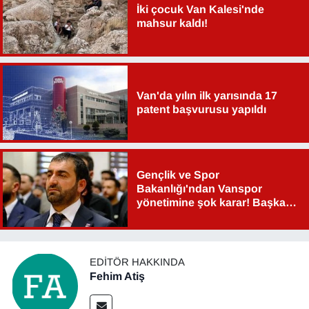
İki çocuk Van Kalesi'nde
mahsur kaldı!
Van'da yılın ilk yarısında 17
patent başvurusu yapıldı
Gençlik ve Spor
Bakanlığı'ndan Vanspor
yönetimine şok karar! Başkan
Şahin Aslan görevden alındı!
EDITÖR HAKKINDA
Fehim Atiş