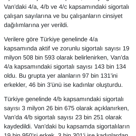
KURDÎ
Van’daki 4/a, 4/b ve 4/c kapsamındaki sigortalı
çalışan sayılarına ve bu çalışanların cinsiyet
MAGAZİN
dağılımlarına yer verildi.
MEDYA
Verilere göre Türkiye genelinde 4/a
kapsamında aktif ve zorunlu sigortalı sayısı 19
ONE EKONOMİ
milyon 508 bin 593 olarak belirlenirken, Van’da
POLİTİKA
4/a kapsamındaki sigortalı sayısı 143 bin 134
oldu. Bu grupta yer alanların 97 bin 131’ini
Resmi İlanlar
erkekler, 46 bin 3’ünü ise kadınlar oluşturdu.
RÖPORTAJ
Türkiye genelinde 4/b kapsamındaki sigortalı
sayısı 3 milyon 26 bin 675 olarak açıklanırken,
SAĞLIK
Van’da 4/b sigortalı sayısı 23 bin 251 olarak
Seri İlan
kaydedildi. Van’daki bu kapsamda sigortalıların
19 bin 950’si erkek, 3 bin 301’i ise kadınlardan