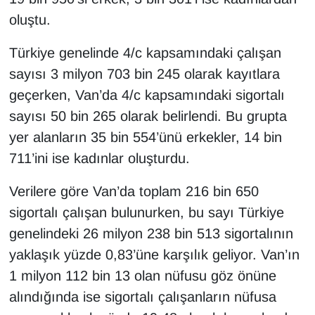
Sinema - TV
oluştu.
SİYASET
Türkiye genelinde 4/c kapsamındaki çalışan
sayısı 3 milyon 703 bin 245 olarak kayıtlara
SPOR
geçerken, Van’da 4/c kapsamındaki sigortalı
sayısı 50 bin 265 olarak belirlendi. Bu grupta
TEBRİK
yer alanların 35 bin 554’ünü erkekler, 14 bin
TEKNOLOJİ
711’ini ise kadınlar oluşturdu.
Verilere göre Van’da toplam 216 bin 650
Turizm
sigortalı çalışan bulunurken, bu sayı Türkiye
VAN'DA SPOR
genelindeki 26 milyon 238 bin 513 sigortalının
yaklaşık yüzde 0,83’üne karşılık geliyor. Van’ın
Vasıta
1 milyon 112 bin 13 olan nüfusu göz önüne
alındığında ise sigortalı çalışanların nüfusa
YAŞAM