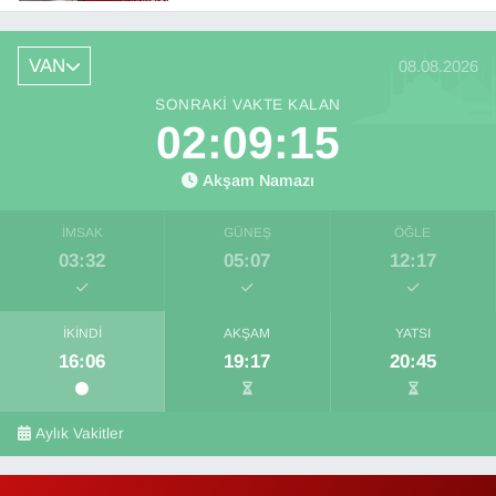
VAN
08.08.2026
SONRAKI VAKTE KALAN
02:09:14
Akşam Namazı
İMSAK
GÜNEŞ
ÖĞLE
03:32
05:07
12:17
İKINDI
AKŞAM
YATSI
16:06
19:17
20:45
Aylık Vakitler