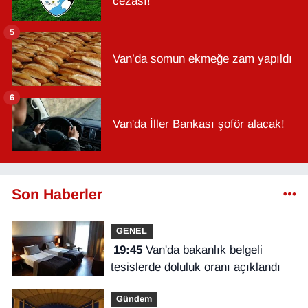
cezası!
5
Van’da somun ekmeğe zam yapıldı
6
Van'da İller Bankası şoför alacak!
Son Haberler
GENEL
19:45
Van'da bakanlık belgeli
tesislerde doluluk oranı açıklandı
Gündem