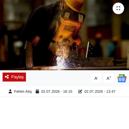
Diğer
DÜNYA
EĞİTİM
EKONOMİ
Eleman
Paylaş
-
+
A
A
Emlak
Fehim Atiş
02.07.2026 - 16:15
02.07.2026 - 13:47
En çok konuşulanlar
GENEL
Güncel