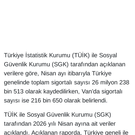
Gündem
Haber
HABERDE İNSAN
Türkiye İstatistik Kurumu (TÜİK) ile Sosyal
İngilizce
Güvenlik Kurumu (SGK) tarafından açıklanan
verilere göre, Nisan ayı itibarıyla Türkiye
Kadın
genelinde toplam sigortalı sayısı 26 milyon 238
Kamu Alımları
bin 513 olarak kaydedilirken, Van’da sigortalı
sayısı ise 216 bin 650 olarak belirlendi.
Kim Kimdir?
TÜİK ile Sosyal Güvenlik Kurumu (SGK)
Kültür & Sanat
tarafından 2026 yılı Nisan ayına ait veriler
açıklandı. Açıklanan raporda, Türkiye geneli ile