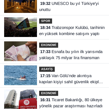
19:32
UNESCO bu yıl Türkiye'yi
unuttu
SPOR
18:34
Trabzonspor Kulübü, tarihinin
en yüksek kombine satışını yaptı
EKONOMİ
17:33
Esnafa bu yılın ilk yarısında
yaklaşık 75 milyar lira finansman
ASAYİŞ
17:15
Van Gölü’nde akıntıya
kapılan kişiyi sahil güvenlik ekipleri
kurtardı
EKONOMİ
16:31
Ticaret Bakanlığı, 80 ülkeye
yönelik pazar araştırması hazırladı