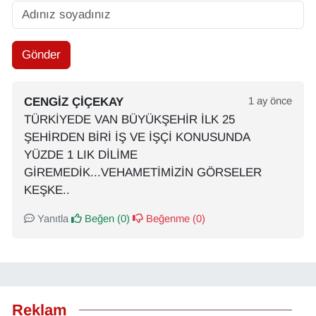
Gönder
CENGİZ ÇİÇEKAY
1 ay önce
TÜRKİYEDE VAN BÜYÜKŞEHİR İLK 25
ŞEHİRDEN BİRİ İŞ VE İŞÇİ KONUSUNDA
YÜZDE 1 LIK DİLİME
GİREMEDİK...VEHAMETİMİZİN GÖRSELER
KEŞKE..
Yanıtla
Beğen (
0
)
Beğenme (
0
)
Reklam