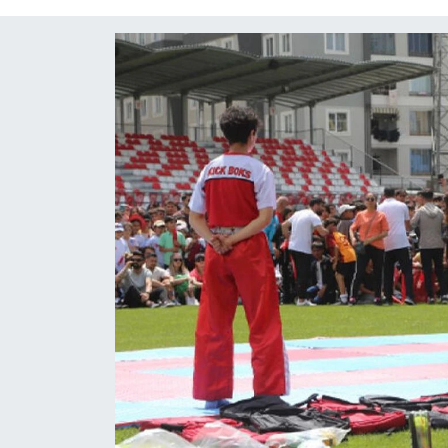
Diğer
DÜNYA
EĞİTİM
EKONOMİ
Eleman
Emlak
En çok konuşulanlar
GENEL
Güncel