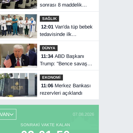
sonrası 8 maddelik
açıklama
SAĞLIK
12:01
Van'da tüp bebek
tedavisinde ilk
gebelikler başladı
DÜNYA
11:34
ABD Başkanı
Trump: "Bence savaş
çok yakında bitecek"
EKONOMİ
11:06
Merkez Bankası
rezervleri açıklandı
VAN
07.08.2026
SONRAKI VAKTE KALAN