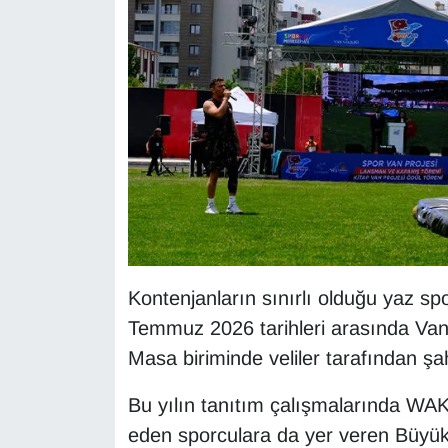
KURDÎ
MAGAZİN
MEDYA
ONE EKONOMİ
POLİTİKA
Resmi İlanlar
Kontenjanların sınırlı olduğu yaz spor
RÖPORTAJ
Temmuz 2026 tarihleri arasında Van
Masa biriminde veliler tarafından ş
SAĞLIK
Bu yılın tanıtım çalışmalarında WA
Seri İlan
eden sporculara da yer veren Büyükş