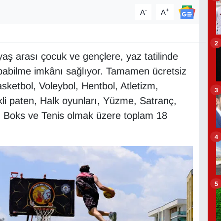
-
+
A
A
2
aş arası çocuk ve gençlere, yaz tatilinde
pabilme imkânı sağlıyor. Tamamen ücretsiz
sketbol, Voleybol, Hentbol, Atletizm,
3
li paten, Halk oyunları, Yüzme, Satranç,
, Boks ve Tenis olmak üzere toplam 18
4
5