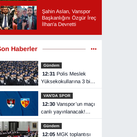
Şahin Aslan, Vanspor
Başkanlığını Özgür İreç
İlhan'a Devretti
Son Haberler
Gündem
12:31
Polis Meslek
Yüksekokullarına 3 bin
250 öğrenci alınacak
VAN'DA SPOR
12:30
Vanspor’un maçı
canlı yayınlanacak!
Vanspor – Kayserispor
Gündem
maçı hangi kanalda,
12:05
MGK toplantısı
saat kaçta?