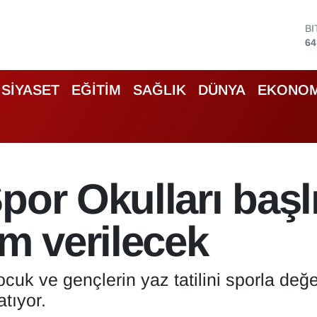
B
64
D
47
E
SİYASET
EĞİTİM
SAĞLIK
DÜNYA
EKONOM
55
S
64
G
65
B
por Okulları başl
13
im verilecek
cuk ve gençlerin yaz tatilini sporla değ
tıyor.