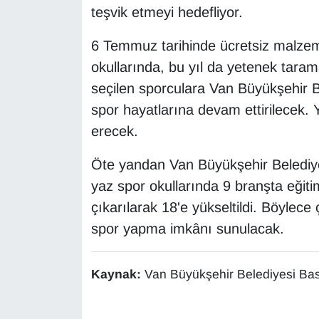
teşvik etmeyi hedefliyor.
Sinema - TV
6 Temmuz tarihinde ücretsiz malzem
SİYASET
okullarında, bu yıl da yetenek tara
SPOR
seçilen sporculara Van Büyükşehir B
spor hayatlarına devam ettirilecek.
TEBRİK
erecek.
TEKNOLOJİ
Öte yandan Van Büyükşehir Belediye
yaz spor okullarında 9 branşta eğitim 
Turizm
çıkarılarak 18'e yükseltildi. Böylec
spor yapma imkânı sunulacak.
VAN'DA SPOR
Vasıta
Kaynak:
Van Büyükşehir Belediyesi Bas
YAŞAM