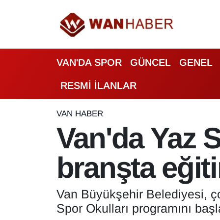
3.SAYFA
Van Nöbetçi Eczaneler
VAN'DA SPOR
GÜNCEL
GENEL
ASAYİŞ
Van Hava Durumu
RESMİ İLANLAR
BİLİM VE TEKNOLOJİ
Van Namaz Vakitleri
Biyografi
Van Trafik Yoğunluk Haritası
VAN HABER
Van'da Yaz S
Bölge Haberleri
Süper Lig Puan Durumu ve Fikstür
branşta eğit
ÇEVRE
Tüm Manşetler
Deprem
Son Dakika Haberleri
Van Büyükşehir Belediyesi, ço
Spor Okulları programını başla
Dernekler, Odalar
Haber Arşivi