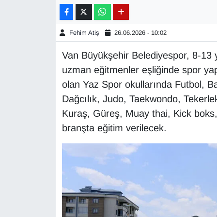
Gündem
Fehim Atiş
26.06.2026 - 10:02
Haber
Van Büyükşehir Belediyespor, 8-13 y
uzman eğitmenler eşliğinde spor ya
HABERDE İNSAN
olan Yaz Spor okullarında Futbol, Ba
İngilizce
Dağcılık, Judo, Taekwondo, Tekerlek
Kuraş, Güreş, Muay thai, Kick boks
Kadın
branşta eğitim verilecek.
Kamu Alımları
Kim Kimdir?
Kültür & Sanat