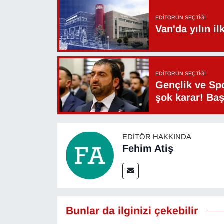
EDITÖRÜN SEÇTIĞI
Van'da yılın i
EDITÖRÜN SEÇTIĞI
Gençlik ve Sp
şok karar! Ba
EDITÖR HAKKINDA
Fehim Atiş
Bunlar da ilginizi çekebilir