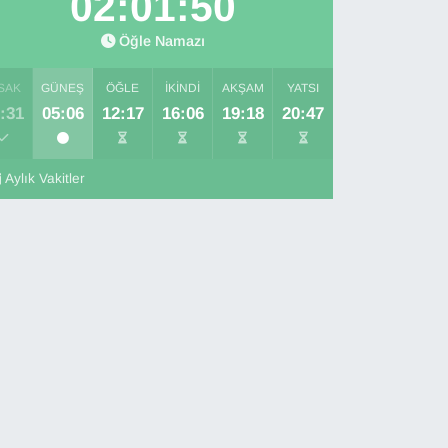
02:01:49
Öğle Namazı
SAK
GÜNEŞ
ÖĞLE
İKINDI
AKŞAM
YATSI
:31
05:06
12:17
16:06
19:18
20:47
Aylık Vakitler