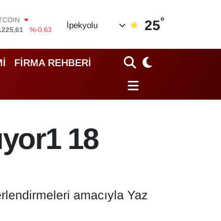
°
ITCOIN
25
İpekyolu
.225,61
%-0.63
OLAR
,7143
%0.16
URO
İ
FİRMA REHBERİ
,0317
%-0.02
TERLİN
,2463
%0.07
RAM ALTIN
74.81
%1.44
İST100
ıyor1 18
.799
%70
erlendirmeleri amacıyla Yaz