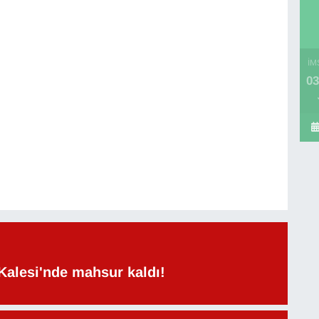
İM
03
Kalesi'nde mahsur kaldı!