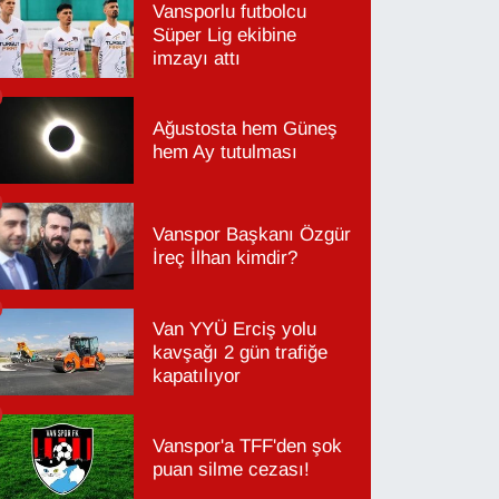
Vansporlu futbolcu
Süper Lig ekibine
imzayı attı
Ağustosta hem Güneş
hem Ay tutulması
Vanspor Başkanı Özgür
İreç İlhan kimdir?
Van YYÜ Erciş yolu
kavşağı 2 gün trafiğe
kapatılıyor
Vanspor'a TFF'den şok
puan silme cezası!