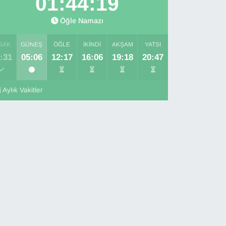
01:44:18
Öğle Namazı
SAK
GÜNEŞ
ÖĞLE
İKINDI
AKŞAM
YATSI
:31
05:06
12:17
16:06
19:18
20:47
Aylık Vakitler