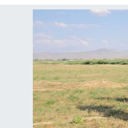
Diğer
DÜNYA
EĞİTİM
EKONOMİ
Eleman
Emlak
En çok konuşulanlar
GENEL
Güncel