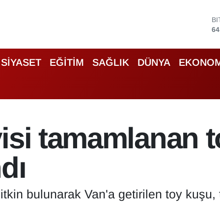
D
47
E
55
S
SİYASET
EĞİTİM
SAĞLIK
DÜNYA
EKONOM
64
G
65
B
13
B
visi tamamlanan 
64
dı
itkin bulunarak Van'a getirilen toy kuşu