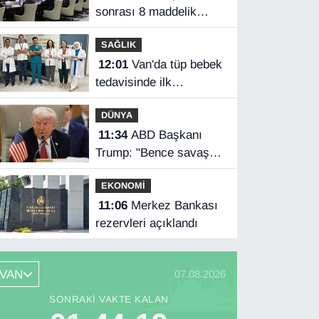
sonrası 8 maddelik
açıklama
SAĞLIK
12:01
Van'da tüp bebek
tedavisinde ilk
gebelikler başladı
DÜNYA
11:34
ABD Başkanı
Trump: "Bence savaş
çok yakında bitecek"
EKONOMİ
11:06
Merkez Bankası
rezervleri açıklandı
VAN
07.08.2026
SONRAKI VAKTE KALAN