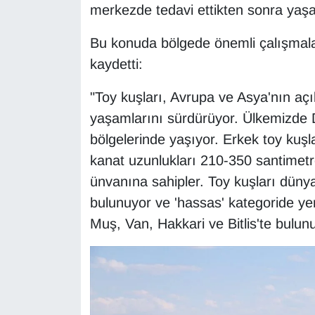
merkezde tedavi ettikten sonra yaşam
Sinema - TV
Bu konuda bölgede önemli çalışmalar
SİYASET
kaydetti:
SPOR
"Toy kuşları, Avrupa ve Asya'nın açı
yaşamlarını sürdürüyor. Ülkemizde 
TEBRİK
bölgelerinde yaşıyor. Erkek toy kuşla
TEKNOLOJİ
kanat uzunlukları 210-350 santimetr
ünvanına sahipler. Toy kuşları dünya
Turizm
bulunuyor ve 'hassas' kategoride ye
Muş, Van, Hakkari ve Bitlis'te bulunu
VAN'DA SPOR
Vasıta
YAŞAM