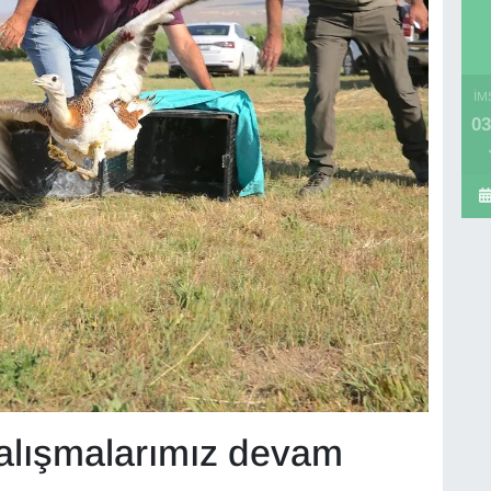
İM
03
alışmalarımız devam