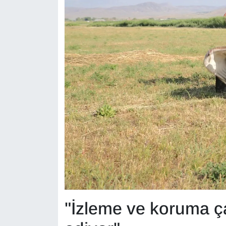
YEREL
"İzleme ve koruma ç