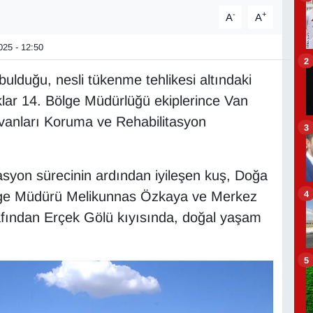
-
+
A
A
25 - 12:50
2
bulduğu, nesli tükenme tehlikesi altındaki
lar 14. Bölge Müdürlüğü ekiplerince Van
vanları Koruma ve Rehabilitasyon
3
asyon sürecinin ardından iyileşen kuş, Doğa
4
ölge Müdürü Melikunnas Özkaya ve Merkez
fından Erçek Gölü kıyısında, doğal yaşam
5