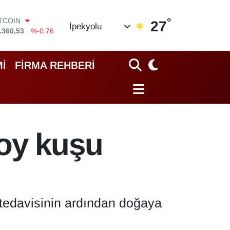
°
OLAR
27
İpekyolu
,7069
%0.17
URO
,0265
%0.01
TERLİN
İ
FİRMA REHBERİ
,1897
%0.02
RAM ALTIN
74.81
%1.44
İST100
.887
%64
ITCOIN
toy kuşu
.360,53
%-0.76
, tedavisinin ardından doğaya