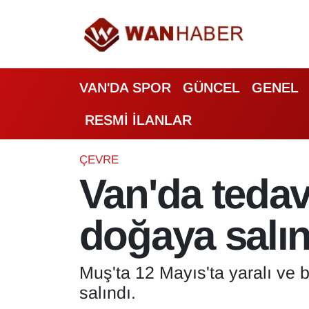
3.SAYFA
Van Nöbetçi Eczaneler
VAN'DA SPOR
GÜNCEL
GENEL
ASAYİŞ
Van Hava Durumu
RESMİ İLANLAR
BİLİM VE TEKNOLOJİ
Van Namaz Vakitleri
Biyografi
Van Trafik Yoğunluk Haritası
ÇEVRE
Van'da teda
Bölge Haberleri
Süper Lig Puan Durumu ve Fikstür
doğaya salın
ÇEVRE
Tüm Manşetler
Deprem
Son Dakika Haberleri
Muş'ta 12 Mayıs'ta yaralı ve b
salındı.
Dernekler, Odalar
Haber Arşivi