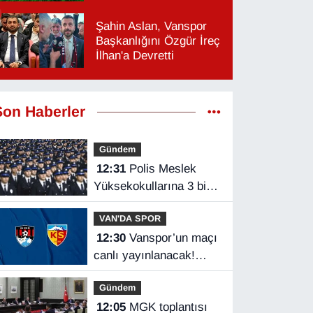
Şahin Aslan, Vanspor
Başkanlığını Özgür İreç
İlhan'a Devretti
Son Haberler
Gündem
12:31
Polis Meslek
Yüksekokullarına 3 bin
250 öğrenci alınacak
VAN'DA SPOR
12:30
Vanspor’un maçı
canlı yayınlanacak!
Vanspor – Kayserispor
Gündem
maçı hangi kanalda,
12:05
MGK toplantısı
saat kaçta?