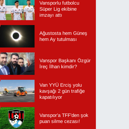
Vansporlu futbolcu
Süper Lig ekibine
imzayı attı
Ağustosta hem Güneş
hem Ay tutulması
Vanspor Başkanı Özgür
İreç İlhan kimdir?
Van YYÜ Erciş yolu
kavşağı 2 gün trafiğe
kapatılıyor
Vanspor'a TFF'den şok
puan silme cezası!