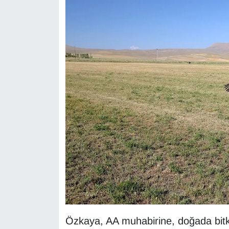
KURDÎ
MAGAZİN
MEDYA
ONE EKONOMİ
POLİTİKA
Resmi İlanlar
RÖPORTAJ
SAĞLIK
Seri İlan
Özkaya, AA muhabirine, doğada bitk