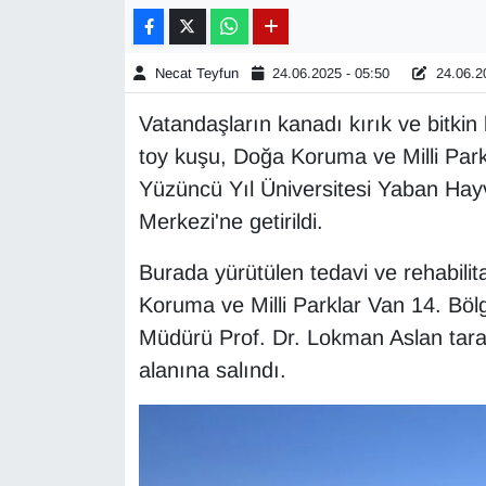
Gündem
Necat Teyfun
24.06.2025 - 05:50
24.06.20
Haber
Vatandaşların kanadı kırık ve bitkin 
toy kuşu, Doğa Koruma ve Milli Park
HABERDE İNSAN
Yüzüncü Yıl Üniversitesi Yaban Hay
İngilizce
Merkezi'ne getirildi.
Burada yürütülen tedavi ve rehabilit
Kadın
Koruma ve Milli Parklar Van 14. B
Kamu Alımları
Müdürü Prof. Dr. Lokman Aslan tara
alanına salındı.
Kim Kimdir?
Kültür & Sanat