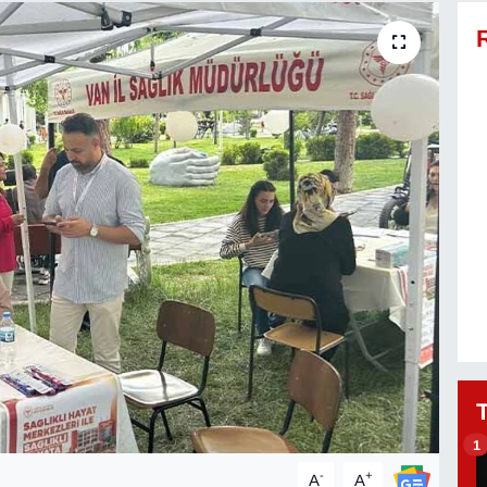
1
-
+
A
A