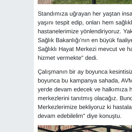
Sinema - TV
Standımıza uğrayan her yaştan insan
SİYASET
yaşını tespit edip, onları hem sağlı
hastanelerimize yönlendiriyoruz. Yak
SPOR
Sağlık Bakanlığı'nın en büyük faaliye
Sağlıklı Hayat Merkezi mevcut ve ha
TEBRİK
hizmet vermekte" dedi.
TEKNOLOJİ
Çalışmanın bir ay boyunca kesintisiz
boyunca bu kampanya sahada, AVM'le
Turizm
yerde devam edecek ve halkımıza he
VAN'DA SPOR
merkezlerini tanıtmış olacağız. Bun
Merkezlerimize bekliyoruz ki hastala
Vasıta
devam edebilelim" diye konuştu.
YAŞAM