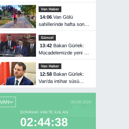
katıldı
Van Haber
14:06
Van Gölü
sahillerinde hafta sonu
yoğunluğu
Güncel
13:42
Bakan Gürlek:
Mücadelemizde yeni bir
boyuta geçeceğiz
Van Haber
12:58
Bakan Gürlek:
Van'da intihar süsü
verilen olay aydınlatıldı
VAN
09.08.2026
SONRAKI VAKTE KALAN
02:44:37