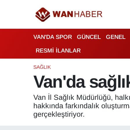
3.SAYFA
Van Nöbetçi Eczaneler
VAN'DA SPOR
GÜNCEL
GENEL
ASAYİŞ
Van Hava Durumu
RESMİ İLANLAR
BİLİM VE TEKNOLOJİ
Van Namaz Vakitleri
Biyografi
Van Trafik Yoğunluk Haritası
SAĞLIK
Van'da sağlı
Bölge Haberleri
Süper Lig Puan Durumu ve Fikstür
Van İl Sağlık Müdürlüğü, halk
ÇEVRE
Tüm Manşetler
hakkında farkındalık oluşturm
Deprem
Son Dakika Haberleri
gerçekleştiriyor.
Dernekler, Odalar
Haber Arşivi