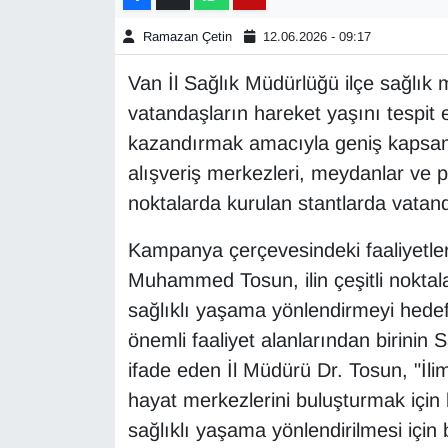
Ramazan Çetin
12.06.2026 - 09:17
Gündem
Van İl Sağlık Müdürlüğü ilçe sağlık m
Haber
vatandaşların hareket yaşını tespit 
kazandırmak amacıyla geniş kapsaml
HABERDE İNSAN
alışveriş merkezleri, meydanlar ve p
İngilizce
noktalarda kurulan stantlarda vatand
Kampanya çerçevesindeki faaliyetler
Kadın
Muhammed Tosun, ilin çeşitli noktala
Kamu Alımları
sağlıklı yaşama yönlendirmeyi hedefle
önemli faaliyet alanlarından birinin
Kim Kimdir?
ifade eden İl Müdürü Dr. Tosun, "İlimi
hayat merkezlerini buluşturmak için 
Kültür & Sanat
sağlıklı yaşama yönlendirilmesi içi