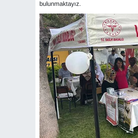
KURDÎ
bulunmaktayız.
MAGAZİN
MEDYA
ONE EKONOMİ
POLİTİKA
Resmi İlanlar
RÖPORTAJ
SAĞLIK
Seri İlan