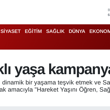
4
5
SİYASET
EĞİTİM
SAĞLIK
DÜNYA
EKONOM
6
6
B
1
B
klı yaşa kampanya
6
ı dinamik bir yaşama teşvik etmek ve Sa
ak amacıyla "Hareket Yaşını Öğren, Sağlı