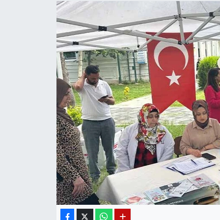
Diğer
DÜNYA
EĞİTİM
EKONOMİ
Eleman
Emlak
En çok konuşulanlar
GENEL
Güncel