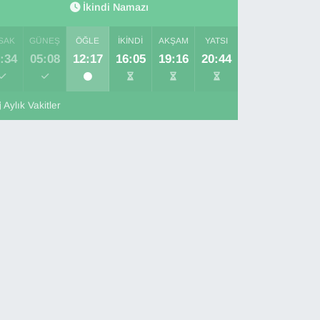
İkindi Namazı
SAK
GÜNEŞ
ÖĞLE
İKINDI
AKŞAM
YATSI
:34
05:08
12:17
16:05
19:16
20:44
Aylık Vakitler