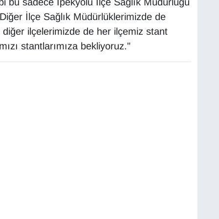
i bu sadece İpekyolu İlçe Sağlık Müdürlüğü
. Diğer İlçe Sağlık Müdürlüklerimizde de
 diğer ilçelerimizde de her ilçemiz stant
ızı stantlarımıza bekliyoruz."