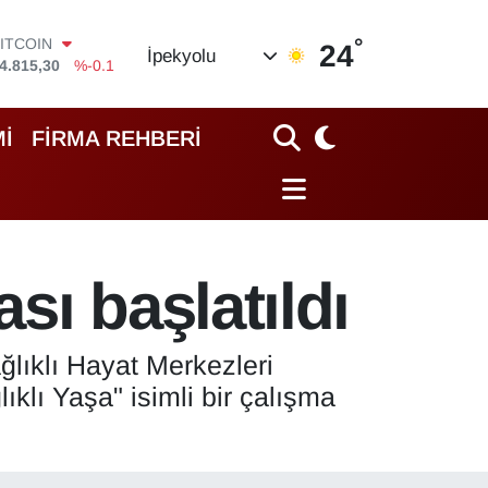
°
DOLAR
24
İpekyolu
7,7436
%0.18
EURO
5,2510
%0.32
STERLİN
İ
FİRMA REHBERİ
4,4811
%0.38
GRAM ALTIN
660.55
%0
İST100
3.779
%-14
ITCOIN
sı başlatıldı
4.815,30
%-0.1
ğlıklı Hayat Merkezleri
klı Yaşa" isimli bir çalışma