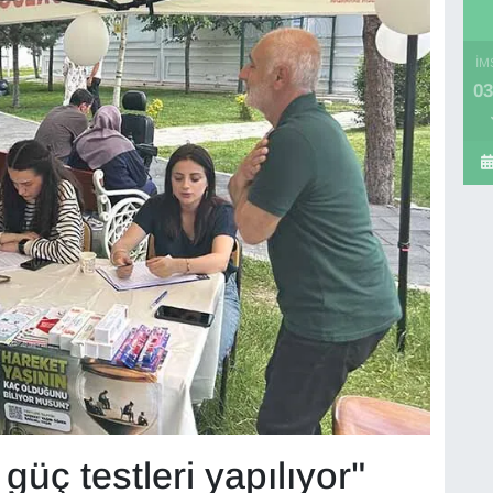
İM
03
güç testleri yapılıyor"