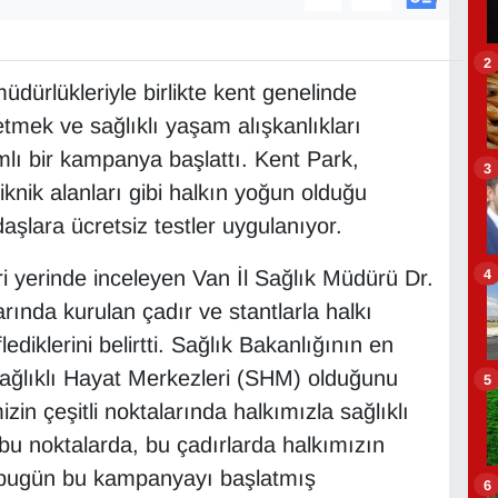
2
üdürlükleriyle birlikte kent genelinde
etmek ve sağlıklı yaşam alışkanlıkları
ı bir kampanya başlattı. Kent Park,
3
iknik alanları gibi halkın yoğun olduğu
aşlara ücretsiz testler uygulanıyor.
4
i yerinde inceleyen Van İl Sağlık Müdürü Dr.
rında kurulan çadır ve stantlarla halkı
diklerini belirtti. Sağlık Bakanlığının en
 Sağlıklı Hayat Merkezleri (SHM) olduğunu
5
zin çeşitli noktalarında halkımızla sağlıklı
bu noktalarda, bu çadırlarda halkımızın
n bugün bu kampanyayı başlatmış
6