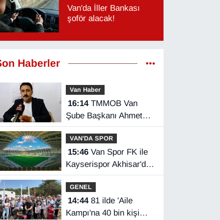
Van'da İller Bankası
şoför alacak!
Son Haberler
Van Haber
16:14
TMMOB Van
Şube Başkanı Ahmet
Ortakçı: Van’da otopark
VAN'DA SPOR
yetersizliği ciddi sorun!
15:46
Van Spor FK ile
Kayserispor Akhisar'da
rakip
GENEL
14:44
81 ilde 'Aile
Kampı'na 40 bin kişi