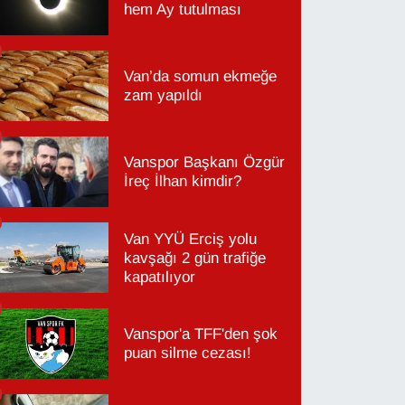
hem Ay tutulması
Van’da somun ekmeğe
zam yapıldı
Vanspor Başkanı Özgür
İreç İlhan kimdir?
Van YYÜ Erciş yolu
kavşağı 2 gün trafiğe
kapatılıyor
Vanspor'a TFF'den şok
puan silme cezası!