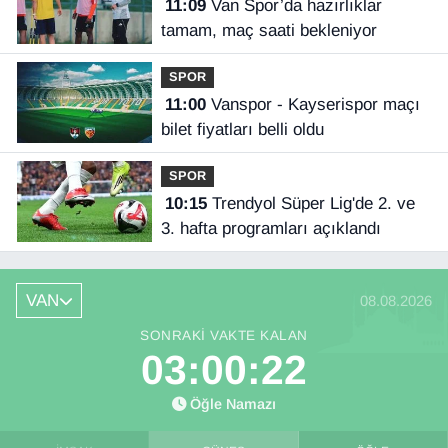
11:09
Van Spor’da hazırlıklar
tamam, maç saati bekleniyor
SPOR
11:00
Vanspor - Kayserispor maçı
bilet fiyatları belli oldu
SPOR
10:15
Trendyol Süper Lig'de 2. ve
3. hafta programları açıklandı
VAN
08.08.2026
SONRAKI VAKTE KALAN
03:00:22
Öğle Namazı