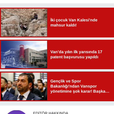
İki çocuk Van Kalesi'nde
mahsur kaldı!
Van'da yılın ilk yarısında 17
patent başvurusu yapıldı
Gençlik ve Spor
Bakanlığı'ndan Vanspor
yönetimine şok karar! Başkan
Şahin Aslan görevden alındı!
EDITÖR HAKKINDA