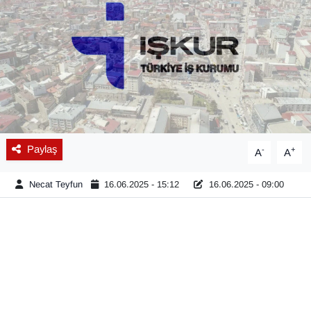
Diğer
DÜNYA
EĞİTİM
EKONOMİ
Paylaş
-
+
A
A
Eleman
Necat Teyfun
16.06.2025 - 15:12
16.06.2025 - 09:00
Emlak
En çok konuşulanlar
GENEL
Güncel