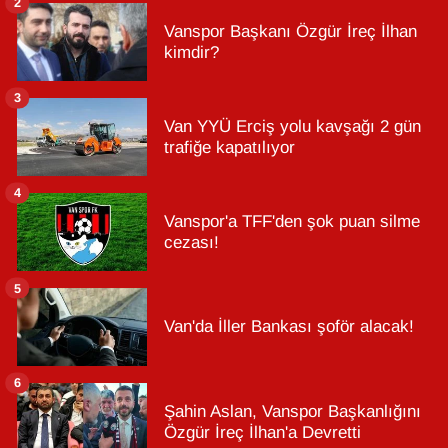
2
Vanspor Başkanı Özgür İreç İlhan
kimdir?
3
Van YYÜ Erciş yolu kavşağı 2 gün
trafiğe kapatılıyor
4
Vanspor'a TFF'den şok puan silme
cezası!
5
Van'da İller Bankası şoför alacak!
6
Şahin Aslan, Vanspor Başkanlığını
Özgür İreç İlhan'a Devretti