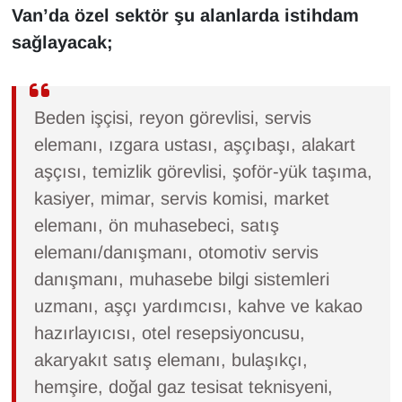
KURDÎ
Van’da özel sektör şu alanlarda istihdam
sağlayacak;
MAGAZİN
MEDYA
Beden işçisi, reyon görevlisi, servis
ONE EKONOMİ
elemanı, ızgara ustası, aşçıbaşı, alakart
aşçısı, temizlik görevlisi, şoför-yük taşıma,
POLİTİKA
kasiyer, mimar, servis komisi, market
elemanı, ön muhasebeci, satış
Resmi İlanlar
elemanı/danışmanı, otomotiv servis
danışmanı, muhasebe bilgi sistemleri
RÖPORTAJ
uzmanı, aşçı yardımcısı, kahve ve kakao
SAĞLIK
hazırlayıcısı, otel resepsiyoncusu,
akaryakıt satış elemanı, bulaşıkçı,
Seri İlan
hemşire, doğal gaz tesisat teknisyeni,