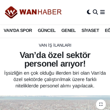
3.SAYFA
Van Nöbetçi Eczaneler
VAN'DA SPOR
GÜNCEL
GENEL
SİYASET
EĞ
ASAYİŞ
Van Hava Durumu
BİLİM VE TEKNOLOJİ
Van Namaz Vakitleri
VAN İŞ İLANLARI
Van’da özel sektör
Biyografi
Van Trafik Yoğunluk Haritası
personel arıyor!
Bölge Haberleri
Süper Lig Puan Durumu ve Fikstür
İşsizliğin en çok olduğu illerden biri olan Van’da
özel sektörde çalıştırılmak üzere farklı
ÇEVRE
Tüm Manşetler
niteliklerde personel alımı yapılacak.
Deprem
Son Dakika Haberleri
Dernekler, Odalar
Haber Arşivi