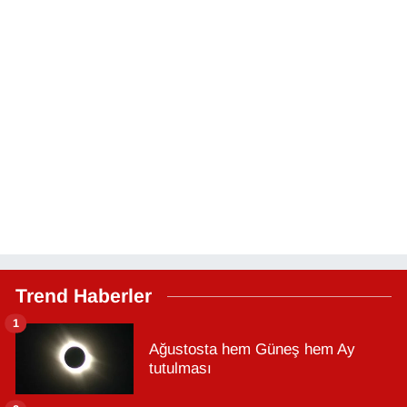
Trend Haberler
1
Ağustosta hem Güneş hem Ay
tutulması