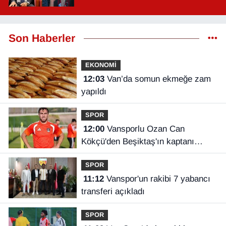
Son Haberler
EKONOMİ
12:03
Van’da somun ekmeğe zam
yapıldı
SPOR
12:00
Vansporlu Ozan Can
Kökçü'den Beşiktaş'ın kaptanı
kardeşi Orkun'a destek
SPOR
11:12
Vanspor'un rakibi 7 yabancı
transferi açıkladı
SPOR