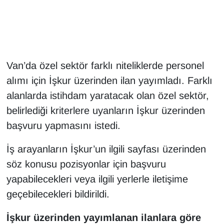
Gündem
Haber
Van’da özel sektör farklı niteliklerde personel
HABERDE İNSAN
alımı için İşkur üzerinden ilan yayımladı. Farklı
alanlarda istihdam yaratacak olan özel sektör,
İngilizce
belirlediği kriterlere uyanların İşkur üzerinden
başvuru yapmasını istedi.
Kadın
İş arayanların İşkur’un ilgili sayfası üzerinden
Kamu Alımları
söz konusu pozisyonlar için başvuru
Kim Kimdir?
yapabilecekleri veya ilgili yerlerle iletişime
geçebilecekleri bildirildi.
Kültür & Sanat
İşkur üzerinden yayımlanan ilanlara göre