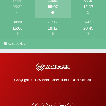
İMSAK
GÜNEŞ
ÖĞLE
03:32
05:07
12:17
İKINDI
AKŞAM
YATSI
16:06
19:17
20:45
Aylık Vakitler
Copyright © 2025 Wan Haber Tüm Hakları Saklıdır.