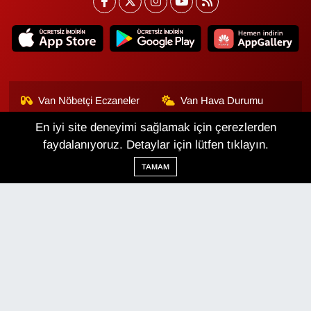
Van Nöbetçi Eczaneler
Van Hava Durumu
En iyi site deneyimi sağlamak için çerezlerden
Van Namaz Vakitleri
Van Trafik Yoğunluk
Haritası
faydalanıyoruz. Detaylar için lütfen tıklayın.
TAMAM
Puan Durumu ve Fikstür
Tüm Manşetler
Son Dakika Haberleri
Haber Arşivi
Van Haber
Çerez Politikası
Gizlilik Politikası
Üyelik Sözleşmesi
Veri Politikası
Künye
İletişim
Haber Yazılımı:
TE Bilişim