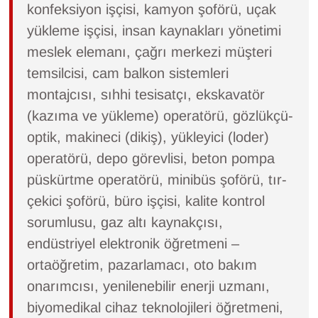
konfeksiyon işçisi, kamyon şoförü, uçak
Sinema - TV
yükleme işçisi, insan kaynakları yönetimi
SİYASET
meslek elemanı, çağrı merkezi müşteri
temsilcisi, cam balkon sistemleri
SPOR
montajcısı, sıhhi tesisatçı, ekskavatör
(kazıma ve yükleme) operatörü, gözlükçü-
TEBRİK
optik, makineci (dikiş), yükleyici (loder)
TEKNOLOJİ
operatörü, depo görevlisi, beton pompa
püskürtme operatörü, minibüs şoförü, tır-
Turizm
çekici şoförü, büro işçisi, kalite kontrol
sorumlusu, gaz altı kaynakçısı,
VAN'DA SPOR
endüstriyel elektronik öğretmeni –
ortaöğretim, pazarlamacı, oto bakım
Vasıta
onarımcısı, yenilenebilir enerji uzmanı,
YAŞAM
biyomedikal cihaz teknolojileri öğretmeni,