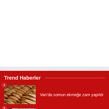
Trend Haberler
1
Van’da somun ekmeğe zam yapıldı
2