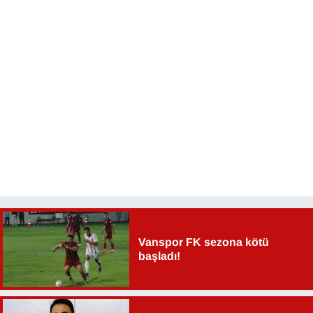
Vanspor FK sezona kötü
başladı!