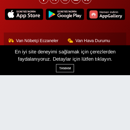
Van Nöbetçi Eczaneler
Van Hava Durumu
En iyi site deneyimi sağlamak için çerezlerden
Van Namaz Vakitleri
Van Trafik Yoğunluk
Haritası
faydalanıyoruz. Detaylar için lütfen tıklayın.
TAMAM
Puan Durumu ve Fikstür
Tüm Manşetler
Son Dakika Haberleri
Haber Arşivi
Van Haber
Çerez Politikası
Gizlilik Politikası
Üyelik Sözleşmesi
Veri Politikası
Künye
İletişim
Haber Yazılımı:
TE Bilişim