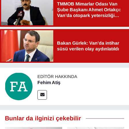
TMMOB Mimarlar Odası Van
Şube Başkanı Ahmet Ortakçı:
Van’da otopark yetersizliği
ciddi sorun!
Bakan Gürlek: Van'da intihar
süsü verilen olay aydınlatıldı
EDITÖR HAKKINDA
Fehim Atiş
Bunlar da ilginizi çekebilir