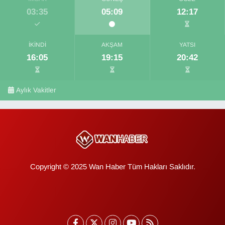
03:35
05:09
12:17
İKINDI
AKŞAM
YATSI
16:05
19:15
20:42
Aylık Vakitler
Copyright © 2025 Wan Haber Tüm Hakları Saklıdır.