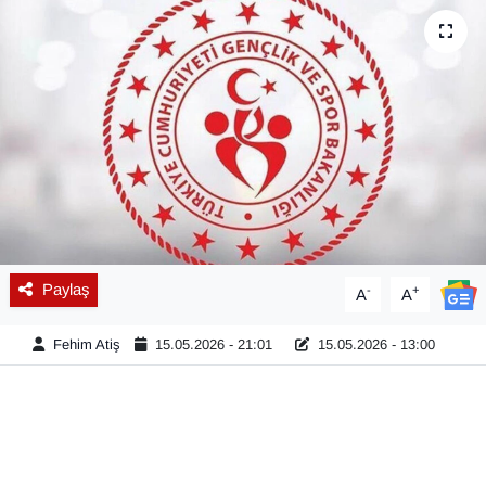
Diğer
DÜNYA
EĞİTİM
EKONOMİ
Eleman
Paylaş
-
+
A
A
Emlak
Fehim Atiş
15.05.2026 - 21:01
15.05.2026 - 13:00
En çok konuşulanlar
GENEL
Güncel