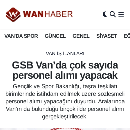
3.SAYFA
Van Nöbetçi Eczaneler
VAN'DA SPOR
GÜNCEL
GENEL
SİYASET
EĞ
ASAYİŞ
Van Hava Durumu
BİLİM VE TEKNOLOJİ
Van Namaz Vakitleri
VAN İŞ İLANLARI
GSB Van’da çok sayıda
Biyografi
Van Trafik Yoğunluk Haritası
personel alımı yapacak
Bölge Haberleri
Süper Lig Puan Durumu ve Fikstür
Gençlik ve Spor Bakanlığı, taşra teşkilatı
birimlerinde istihdam edilmek üzere sözleşmeli
ÇEVRE
Tüm Manşetler
personel alımı yapacağını duyurdu. Aralarında
Van’ın da bulunduğu birçok ilde personel alımı
Deprem
Son Dakika Haberleri
gerçekleştirilecek.
Dernekler, Odalar
Haber Arşivi