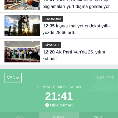
bağlamaları yurt dışına gönderiyor
EKONOMİ
12:35
İnşaat maliyet endeksi yıllık
yüzde 28,66 arttı
SİYASET
12:20
AK Parti Van’da 25. yılını
kutladı!
VAN
10.08.2026
SONRAKI VAKTE KALAN
21:40
Öğle Namazı
İMSAK
GÜNEŞ
ÖĞLE