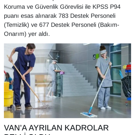
KURDÎ
Koruma ve Güvenlik Görevlisi ile KPSS P94
puanı esas alınarak 783 Destek Personeli
MAGAZİN
(Temizlik) ve 677 Destek Personeli (Bakım-
MEDYA
Onarım) yer aldı.
ONE EKONOMİ
POLİTİKA
Resmi İlanlar
RÖPORTAJ
SAĞLIK
Seri İlan
VAN’A AYRILAN KADROLAR