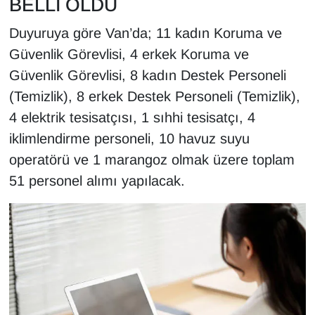
BELLİ OLDU
Sinema - TV
Duyuruya göre Van’da; 11 kadın Koruma ve
SİYASET
Güvenlik Görevlisi, 4 erkek Koruma ve
Güvenlik Görevlisi, 8 kadın Destek Personeli
SPOR
(Temizlik), 8 erkek Destek Personeli (Temizlik),
4 elektrik tesisatçısı, 1 sıhhi tesisatçı, 4
TEBRİK
iklimlendirme personeli, 10 havuz suyu
TEKNOLOJİ
operatörü ve 1 marangoz olmak üzere toplam
51 personel alımı yapılacak.
Turizm
VAN'DA SPOR
Vasıta
YAŞAM