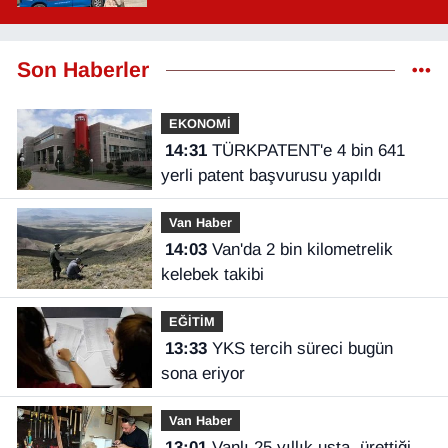
Son Haberler
EKONOMİ
14:31
TÜRKPATENT'e 4 bin 641
yerli patent başvurusu yapıldı
Van Haber
14:03
Van'da 2 bin kilometrelik
kelebek takibi
EĞİTİM
13:33
YKS tercih süreci bugün
sona eriyor
Van Haber
13:01
Vanlı 25 yıllık usta, ürettiği