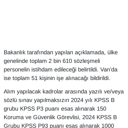
Gündem
Haber
HABERDE İNSAN
Bakanlık tarafından yapılan açıklamada, ülke
İngilizce
genelinde toplam 2 bin 610 sözleşmeli
personelin istihdam edileceği belirtildi. Van’da
Kadın
ise toplam 51 kişinin işe alınacağı bildirildi.
Kamu Alımları
Alım yapılacak kadrolar arasında yazılı ve/veya
sözlü sınav yapılmaksızın 2024 yılı KPSS B
Kim Kimdir?
grubu KPSS P3 puanı esas alınarak 150
Kültür & Sanat
Koruma ve Güvenlik Görevlisi, 2024 KPSS B
Grubu KPSS P93 puanı esas alınarak 1000