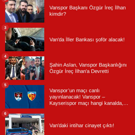
Vanspor Başkanı Özgür İreç İlhan
kimdir?
3
Van'da İller Bankası şoför alacak!
4
Şahin Aslan, Vanspor Başkanlığını
Özgür İreç İlhan'a Devretti
5
Vanspor’un maçı canlı
yayınlanacak! Vanspor –
Kayserispor maçı hangi kanalda,
saat kaçta?
6
Van'daki intihar cinayet çıktı!