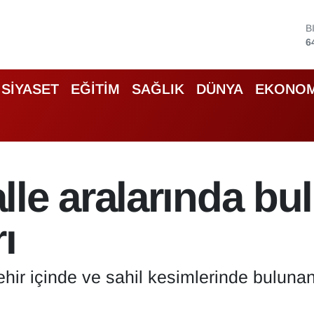
D
4
E
5
S
SİYASET
EĞİTİM
SAĞLIK
DÜNYA
EKONOM
6
G
6
B
1
B
le aralarında bul
6
ı
hir içinde ve sahil kesimlerinde bulunan