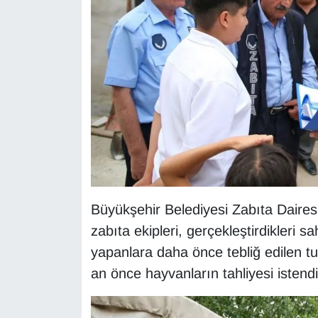
KURDÎ
MAGAZİN
MEDYA
ONE EKONOMİ
POLİTİKA
Resmi İlanlar
Büyükşehir Belediyesi Zabıta Dairesi
RÖPORTAJ
zabıta ekipleri, gerçekleştirdikleri 
yapanlara daha önce tebliğ edilen tu
SAĞLIK
an önce hayvanların tahliyesi istendi
Seri İlan