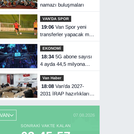
namazı buluşmaları
VAN'DA SPOR
19:06
Van Spor yeni
transferler yapacak mı?
Başkan Özgür İreç İlhan
EKONOMİ
açıkladı
18:34
5G abone sayısı
4 ayda 44,5 milyona
ulaştı
Van Haber
18:08
Van'da 2027-
2031 İRAP hazırlıkları
başladı
VAN
07.08.2026
SONRAKI VAKTE KALAN