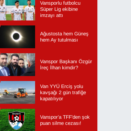
Vansporlu futbolcu
Süper Lig ekibine
imzayı attı
Ağustosta hem Güneş
hem Ay tutulması
Vanspor Başkanı Özgür
İreç İlhan kimdir?
Van YYÜ Erciş yolu
kavşağı 2 gün trafiğe
kapatılıyor
Vanspor'a TFF'den şok
puan silme cezası!