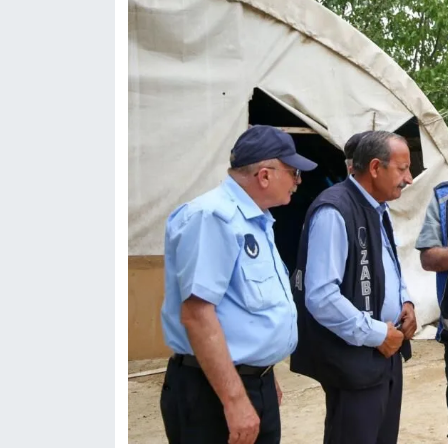
Sinema - TV
SİYASET
SPOR
TEBRİK
TEKNOLOJİ
Turizm
VAN'DA SPOR
Vasıta
YAŞAM