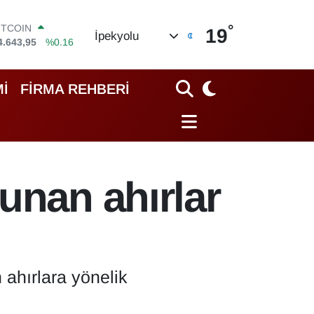
°
OLAR
19
İpekyolu
7,6704
%0
URO
5,0406
%-0.08
TERLİN
İ
FİRMA REHBERİ
4,2143
%0
RAM ALTIN
500.87
%0.12
İST100
3.799
%70
ITCOIN
unan ahırlar
4.643,95
%0.16
 ahırlara yönelik