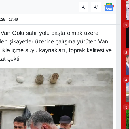
-
+
A
A
25 - 13:49
2
e Van Gölü sahil yolu başta olmak üzere
en şikayetler üzerine çalışma yürüten Van
likle içme suyu kaynakları, toprak kalitesi ve
3
kat çekti.
4
5