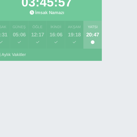
03:45:55
İmsak Namazı
SAK
GÜNEŞ
ÖĞLE
İKINDI
AKŞAM
YATSI
:31
05:06
12:17
16:06
19:18
20:47
Aylık Vakitler