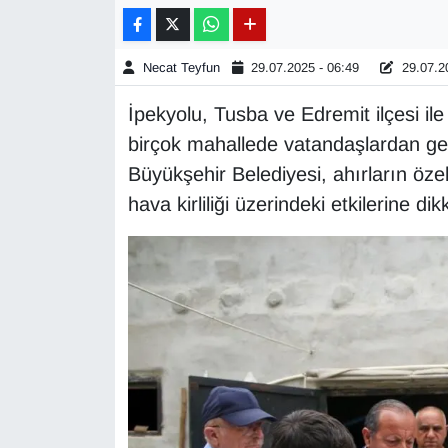
Gündem
Necat Teyfun
29.07.2025 - 06:49
29.07.20
Haber
İpekyolu, Tusba ve Edremit ilçesi il
birçok mahallede vatandaşlardan gel
HABERDE İNSAN
Büyükşehir Belediyesi, ahırların özel
İngilizce
hava kirliliği üzerindeki etkilerine dik
Kadın
Kamu Alımları
Kim Kimdir?
Kültür & Sanat