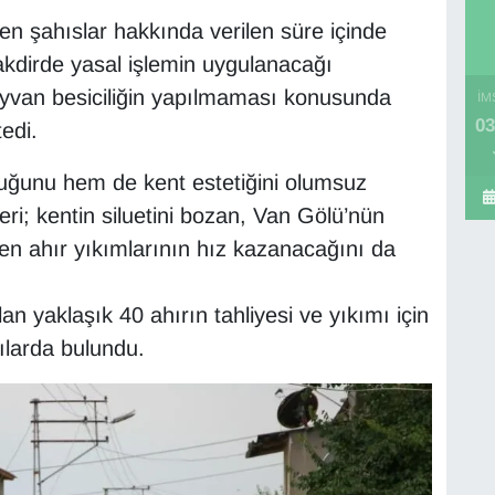
enen şahıslar hakkında verilen süre içinde
akdirde yasal işlemin uygulanacağı
hayvan besiciliğin yapılmaması konusunda
İM
03
edi.
duğunu hem de kent estetiğini olumsuz
leri; kentin siluetini bozan, Van Gölü’nün
 eden ahır yıkımlarının hız kazanacağını da
lan yaklaşık 40 ahırın tahliyesi ve yıkımı için
ılarda bulundu.