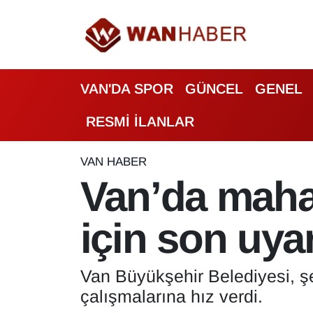
3.SAYFA
Van Nöbetçi Eczaneler
VAN'DA SPOR
GÜNCEL
GENEL
ASAYİŞ
Van Hava Durumu
RESMİ İLANLAR
BİLİM VE TEKNOLOJİ
Van Namaz Vakitleri
Biyografi
Van Trafik Yoğunluk Haritası
VAN HABER
Van’da mahal
Bölge Haberleri
Süper Lig Puan Durumu ve Fikstür
için son uyar
ÇEVRE
Tüm Manşetler
Deprem
Son Dakika Haberleri
Van Büyükşehir Belediyesi, şe
çalışmalarına hız verdi.
Dernekler, Odalar
Haber Arşivi