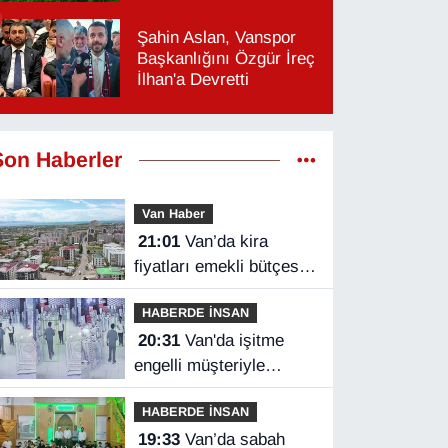
Şahin Aslan, Vanspor
Başkanlığını Özgür İreç
İlhan'a Devretti
Son Haberler
Van Haber
21:01
Van’da kira
fiyatları emekli bütçesini
zorluyor
HABERDE İNSAN
20:31
Van'da işitme
engelli müşteriyle
halaylı pazarlık
HABERDE İNSAN
gülümsetti
19:33
Van’da sabah