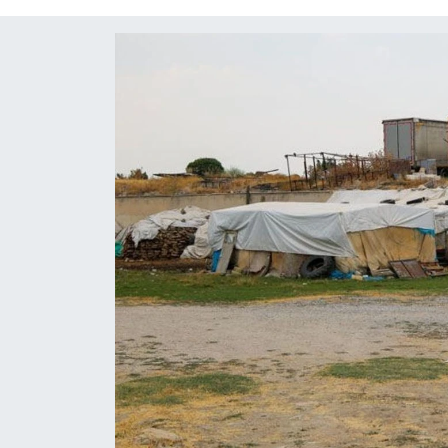
Diğer
DÜNYA
EĞİTİM
EKONOMİ
Eleman
Emlak
En çok konuşulanlar
GENEL
Güncel