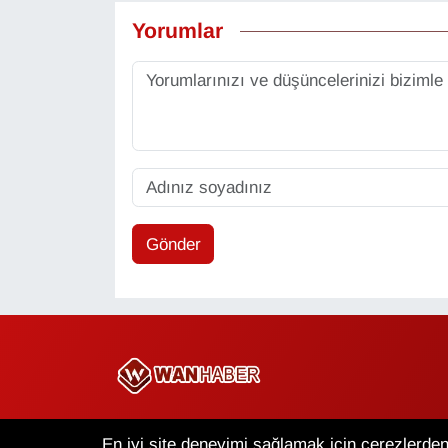
Yorumlar
Gönder
Copyright © 2025 Wan Haber Tüm Hakları Saklıdır.
En iyi site deneyimi sağlamak için çerezlerden 