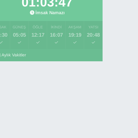
01:03:46
İmsak Namazı
SAK
GÜNEŞ
ÖĞLE
İKINDI
AKŞAM
YATSI
:30
05:05
12:17
16:07
19:19
20:48
Aylık Vakitler