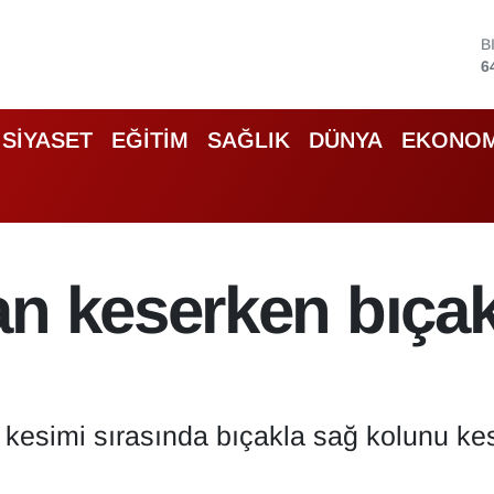
B
6
D
4
E
SİYASET
EĞİTİM
SAĞLIK
DÜNYA
EKONOM
5
S
6
G
6
B
1
n keserken bıçak
ı kesimi sırasında bıçakla sağ kolunu k