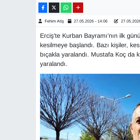
Gündem
Fehim Atiş
27.05.2026 - 14:06
27.05.2026
Haber
Erciş'te Kurban Bayramı'nın ilk günü
kesilmeye başlandı. Bazı kişiler, k
HABERDE İNSAN
bıçakla yaralandı. Mustafa Koç da 
İngilizce
yaralandı.
Kadın
Kamu Alımları
Kim Kimdir?
Kültür & Sanat