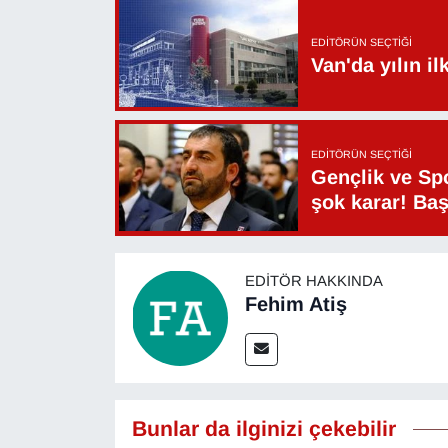
YEREL
EDITÖRÜN SEÇTIĞI
Van'da yılın i
EDITÖRÜN SEÇTIĞI
Gençlik ve Sp
şok karar! Ba
EDITÖR HAKKINDA
Fehim Atiş
Bunlar da ilginizi çekebilir