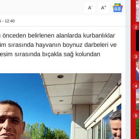
-
+
A
A
 - 12:40
2
 önceden belirlenen alanlarda kurbanlıklar
esim sırasında hayvanın boynuz darbeleri ve
kesim sırasında bıçakla sağ kolundan
3
4
5