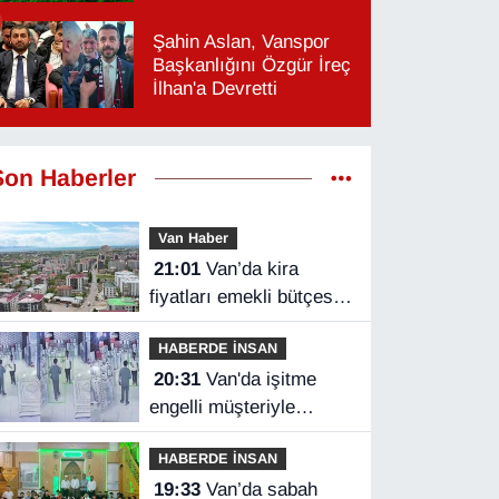
Şahin Aslan, Vanspor
Başkanlığını Özgür İreç
İlhan'a Devretti
Son Haberler
Van Haber
21:01
Van’da kira
fiyatları emekli bütçesini
zorluyor
HABERDE İNSAN
20:31
Van'da işitme
engelli müşteriyle
halaylı pazarlık
HABERDE İNSAN
gülümsetti
19:33
Van’da sabah