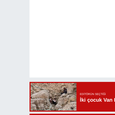
Sinema - TV
SİYASET
SPOR
TEBRİK
TEKNOLOJİ
Turizm
VAN'DA SPOR
EDITÖRÜN SEÇTIĞI
Vasıta
İki çocuk Van 
YAŞAM