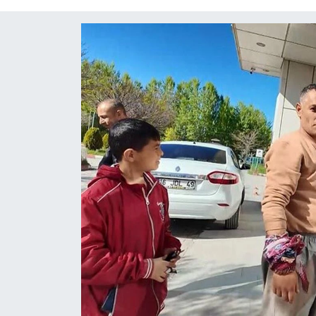
Diğer
DÜNYA
EĞİTİM
EKONOMİ
Eleman
Emlak
En çok konuşulanlar
GENEL
Güncel