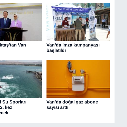
taş'tan Van
Van’da imza kampanyası
başlatıldı
i Su Sporları
Van'da doğal gaz abone
12. kez
sayısı arttı
ecek