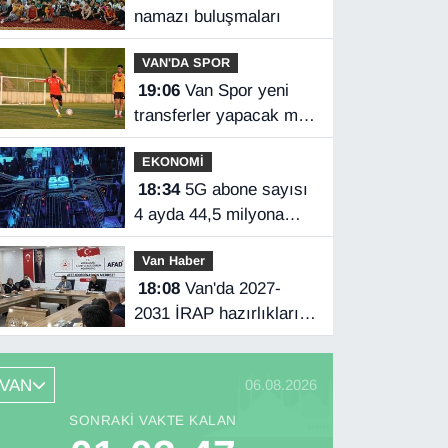
namazı buluşmaları
VAN'DA SPOR
19:06
Van Spor yeni
transferler yapacak mı?
Başkan Özgür İreç İlhan
EKONOMİ
açıkladı
18:34
5G abone sayısı
4 ayda 44,5 milyona
ulaştı
Van Haber
18:08
Van'da 2027-
2031 İRAP hazırlıkları
başladı
VAN
06.08.2026
SONRAKI VAKTE KALAN