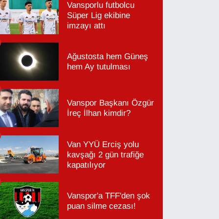
Vansporlu futbolcu
Süper Lig ekibine
imzayı attı
Ağustosta hem Güneş
hem Ay tutulması
Vanspor Başkanı Özgür
İreç İlhan kimdir?
Van YYÜ Erciş yolu
kavşağı 2 gün trafiğe
kapatılıyor
Vanspor'a TFF'den şok
puan silme cezası!