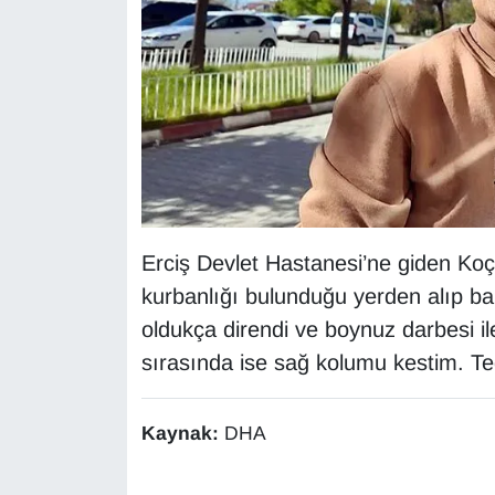
KURDÎ
MAGAZİN
MEDYA
ONE EKONOMİ
POLİTİKA
Erciş Devlet Hastanesi’ne giden Koç
Resmi İlanlar
kurbanlığı bulunduğu yerden alıp b
oldukça direndi ve boynuz darbesi il
RÖPORTAJ
sırasında ise sağ kolumu kestim. T
SAĞLIK
Kaynak:
DHA
Seri İlan