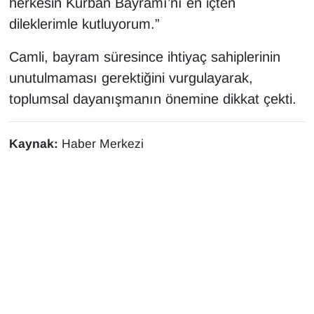
herkesin Kurban Bayramı’nı en içten
KURDÎ
dileklerimle kutluyorum.”
MAGAZİN
Camli, bayram süresince ihtiyaç sahiplerinin
MEDYA
unutulmaması gerektiğini vurgulayarak,
toplumsal dayanışmanın önemine dikkat çekti.
ONE EKONOMİ
Kaynak:
Haber Merkezi
POLİTİKA
Resmi İlanlar
RÖPORTAJ
SAĞLIK
Seri İlan