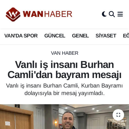
3.SAYFA
Van Nöbetçi Eczaneler
VAN'DA SPOR
GÜNCEL
GENEL
SİYASET
EĞ
ASAYİŞ
Van Hava Durumu
BİLİM VE TEKNOLOJİ
Van Namaz Vakitleri
VAN HABER
Vanlı iş insanı Burhan
Biyografi
Van Trafik Yoğunluk Haritası
Camli'dan bayram mesajı
Bölge Haberleri
Süper Lig Puan Durumu ve Fikstür
Vanlı iş insanı Burhan Camli, Kurban Bayramı
dolayısıyla bir mesaj yayımladı.
ÇEVRE
Tüm Manşetler
Deprem
Son Dakika Haberleri
Dernekler, Odalar
Haber Arşivi