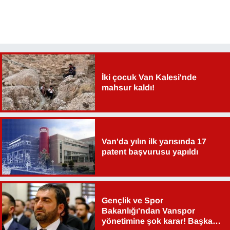
Sinema - TV
SİYASET
SPOR
İki çocuk Van Kalesi'nde
TEBRİK
mahsur kaldı!
TEKNOLOJİ
Turizm
Van'da yılın ilk yarısında 17
patent başvurusu yapıldı
VAN'DA SPOR
Vasıta
Gençlik ve Spor
Bakanlığı'ndan Vanspor
YAŞAM
yönetimine şok karar! Başkan