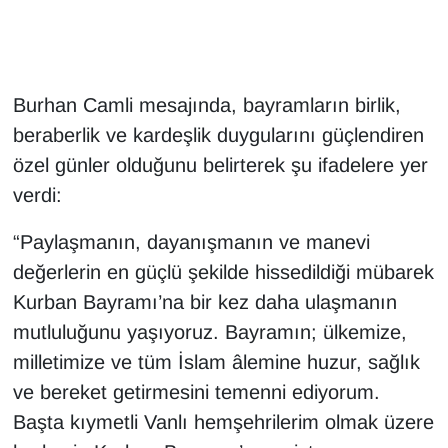
Gündem
Haber
Burhan Camli mesajında, bayramların birlik,
beraberlik ve kardeşlik duygularını güçlendiren
HABERDE İNSAN
özel günler olduğunu belirterek şu ifadelere yer
verdi:
İngilizce
“Paylaşmanın, dayanışmanın ve manevi
Kadın
değerlerin en güçlü şekilde hissedildiği mübarek
Kurban Bayramı’na bir kez daha ulaşmanın
Kamu Alımları
mutluluğunu yaşıyoruz. Bayramın; ülkemize,
Kim Kimdir?
milletimize ve tüm İslam âlemine huzur, sağlık
ve bereket getirmesini temenni ediyorum.
Kültür & Sanat
Başta kıymetli Vanlı hemşehrilerim olmak üzere