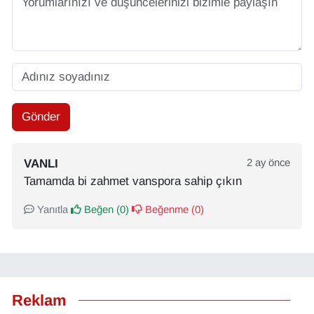
Gönder
VANLI
2 ay önce
Tamamda bi zahmet vanspora sahip çıkın
Yanıtla
Beğen (
0
)
Beğenme (
0
)
Reklam