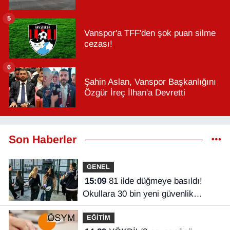
5
Vanspor'a TFF'den şok puan silme
cezası!
6
Şahin Aslan, Vanspor Başkanlığını
Özgür İreç İlhan'a Devretti
Son Haberler
GENEL
15:09
81 ilde düğmeye basıldı!
Okullara 30 bin yeni güvenlik
görevlisi
EĞİTİM