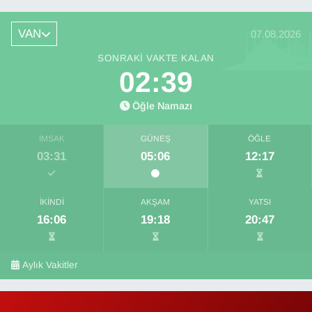
Kayserispor maçı hangi kanalda,
saat kaçta?
VAN
07.08.2026
SONRAKI VAKTE KALAN
02:39
Öğle Namazı
İMSAK
GÜNEŞ
ÖĞLE
03:31
05:06
12:17
İKINDI
AKŞAM
YATSI
16:06
19:18
20:47
Aylık Vakitler