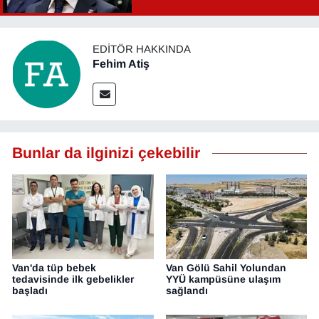
Şahin Aslan görevden alındı!
YEREL
EDITÖR HAKKINDA
Fehim Atiş
Bunlar da ilginizi çekebilir
Van'da tüp bebek
Van Gölü Sahil Yolundan
tedavisinde ilk gebelikler
YYÜ kampüsüne ulaşım
başladı
sağlandı