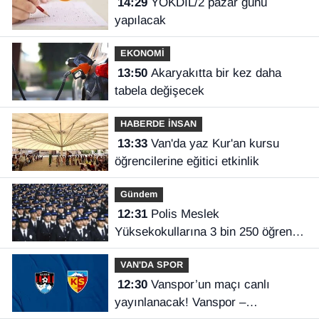
14:29
YÖKDİL/2 pazar günü
yapılacak
EKONOMİ
13:50
Akaryakıtta bir kez daha
tabela değişecek
HABERDE İNSAN
13:33
Van'da yaz Kur'an kursu
öğrencilerine eğitici etkinlik
Gündem
12:31
Polis Meslek
Yüksekokullarına 3 bin 250 öğrenci
alınacak
VAN'DA SPOR
12:30
Vanspor’un maçı canlı
yayınlanacak! Vanspor –