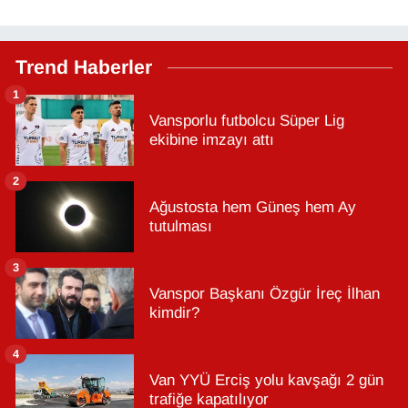
Trend Haberler
1
Vansporlu futbolcu Süper Lig
ekibine imzayı attı
2
Ağustosta hem Güneş hem Ay
tutulması
3
Vanspor Başkanı Özgür İreç İlhan
kimdir?
4
Van YYÜ Erciş yolu kavşağı 2 gün
trafiğe kapatılıyor