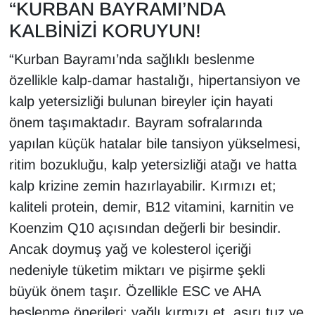
KURDÎ
“KURBAN BAYRAMI’NDA
KALBİNİZİ KORUYUN!
MAGAZİN
“Kurban Bayramı’nda sağlıklı beslenme
MEDYA
özellikle kalp-damar hastalığı, hipertansiyon ve
kalp yetersizliği bulunan bireyler için hayati
ONE EKONOMİ
önem taşımaktadır. Bayram sofralarında
yapılan küçük hatalar bile tansiyon yükselmesi,
POLİTİKA
ritim bozukluğu, kalp yetersizliği atağı ve hatta
Resmi İlanlar
kalp krizine zemin hazırlayabilir. Kırmızı et;
kaliteli protein, demir, B12 vitamini, karnitin ve
RÖPORTAJ
Koenzim Q10 açısından değerli bir besindir.
Ancak doymuş yağ ve kolesterol içeriği
SAĞLIK
nedeniyle tüketim miktarı ve pişirme şekli
büyük önem taşır. Özellikle ESC ve AHA
Seri İlan
beslenme önerileri; yağlı kırmızı et, aşırı tuz ve