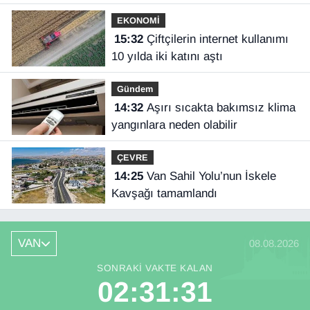
EKONOMİ
15:32
Çiftçilerin internet kullanımı
10 yılda iki katını aştı
Gündem
14:32
Aşırı sıcakta bakımsız klima
yangınlara neden olabilir
ÇEVRE
14:25
Van Sahil Yolu’nun İskele
Kavşağı tamamlandı
VAN
08.08.2026
SONRAKI VAKTE KALAN
02:31:30