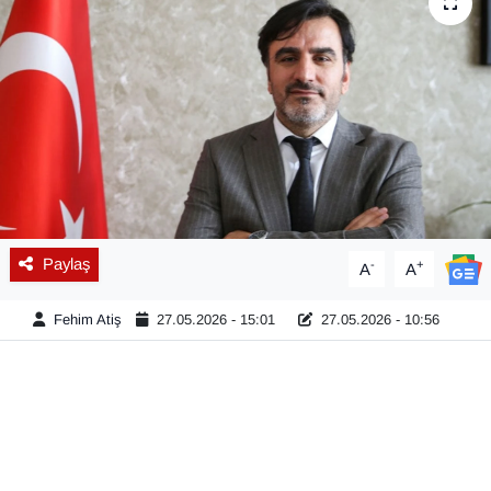
Diğer
DÜNYA
EĞİTİM
EKONOMİ
Eleman
Paylaş
-
+
A
A
Emlak
Fehim Atiş
27.05.2026 - 15:01
27.05.2026 - 10:56
En çok konuşulanlar
GENEL
Güncel