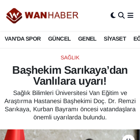
3.SAYFA
Van Nöbetçi Eczaneler
VAN'DA SPOR
GÜNCEL
GENEL
SİYASET
EĞ
ASAYİŞ
Van Hava Durumu
BİLİM VE TEKNOLOJİ
Van Namaz Vakitleri
SAĞLIK
Başhekim Sarıkaya’dan
Biyografi
Van Trafik Yoğunluk Haritası
Vanlılara uyarı!
Bölge Haberleri
Süper Lig Puan Durumu ve Fikstür
Sağlık Bilimleri Üniversitesi Van Eğitim ve
Araştırma Hastanesi Başhekimi Doç. Dr. Remzi
ÇEVRE
Tüm Manşetler
Sarıkaya, Kurban Bayramı öncesi vatandaşlara
önemli uyarılarda bulundu.
Deprem
Son Dakika Haberleri
Dernekler, Odalar
Haber Arşivi