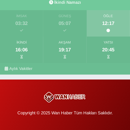
İkindi Namazı
İMSAK
GÜNEŞ
ÖĞLE
03:32
05:07
12:17
İKINDI
AKŞAM
YATSI
16:06
19:17
20:45
Aylık Vakitler
Copyright © 2025 Wan Haber Tüm Hakları Saklıdır.