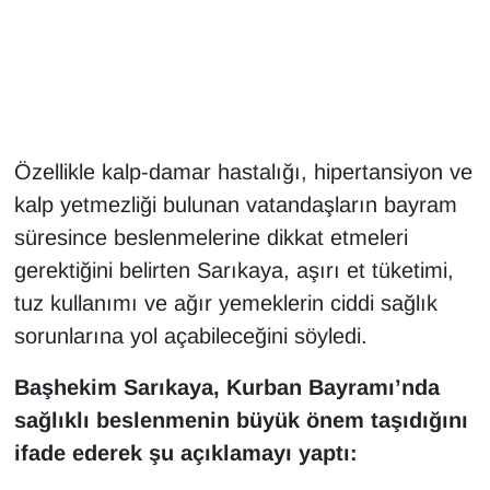
Gündem
Haber
HABERDE İNSAN
Özellikle kalp-damar hastalığı, hipertansiyon ve
kalp yetmezliği bulunan vatandaşların bayram
İngilizce
süresince beslenmelerine dikkat etmeleri
gerektiğini belirten Sarıkaya, aşırı et tüketimi,
Kadın
tuz kullanımı ve ağır yemeklerin ciddi sağlık
Kamu Alımları
sorunlarına yol açabileceğini söyledi.
Kim Kimdir?
Başhekim Sarıkaya, Kurban Bayramı’nda
sağlıklı beslenmenin büyük önem taşıdığını
Kültür & Sanat
ifade ederek şu açıklamayı yaptı: