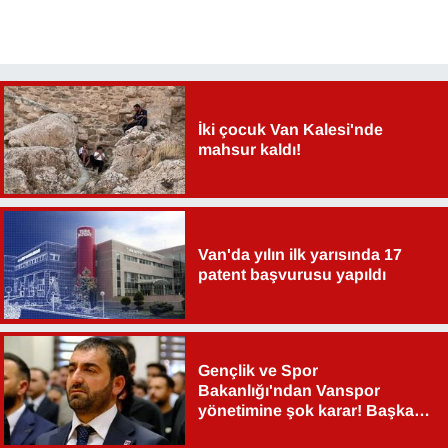
İki çocuk Van Kalesi'nde
mahsur kaldı!
Van'da yılın ilk yarısında 17
patent başvurusu yapıldı
Gençlik ve Spor
Bakanlığı'ndan Vanspor
yönetimine şok karar! Başkan
Şahin Aslan görevden alındı!