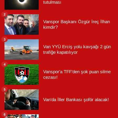
tutulması
2
Vanspor Başkanı Özgür İreç İlhan
kimdir?
3
Van YYÜ Erciş yolu kavşağı 2 gün
trafiğe kapatılıyor
4
Vanspor'a TFF'den şok puan silme
cezası!
5
Van'da İller Bankası şoför alacak!
6