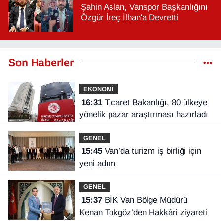
Şahin Aslan, Vanspor Başkanlığını
Özgür İreç İlhan'a Devretti
Son Haberler
EKONOMİ
16:31
Ticaret Bakanlığı, 80 ülkeye
yönelik pazar araştırması hazırladı
GENEL
15:45
Van’da turizm iş birliği için
yeni adım
GENEL
15:37
BİK Van Bölge Müdürü
Kenan Tokgöz’den Hakkâri ziyareti