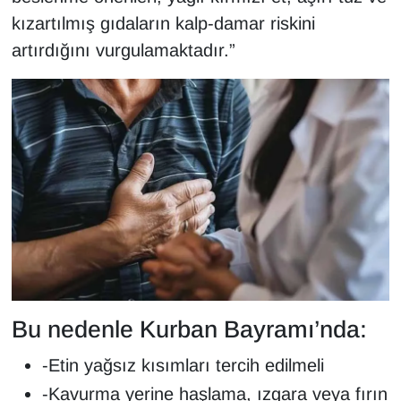
Sinema - TV
kızartılmış gıdaların kalp-damar riskini
artırdığını vurgulamaktadır.”
SİYASET
SPOR
TEBRİK
TEKNOLOJİ
Turizm
VAN'DA SPOR
Bu nedenle Kurban Bayramı’nda:
Vasıta
-Etin yağsız kısımları tercih edilmeli
YAŞAM
-Kavurma yerine haşlama, ızgara veya fırın