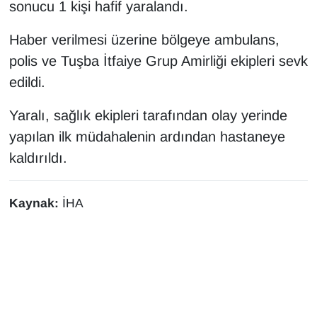
KURDÎ
sonucu 1 kişi hafif yaralandı.
Haber verilmesi üzerine bölgeye ambulans,
MAGAZİN
polis ve Tuşba İtfaiye Grup Amirliği ekipleri sevk
MEDYA
edildi.
ONE EKONOMİ
Yaralı, sağlık ekipleri tarafından olay yerinde
yapılan ilk müdahalenin ardından hastaneye
POLİTİKA
kaldırıldı.
Resmi İlanlar
Kaynak:
İHA
RÖPORTAJ
SAĞLIK
Seri İlan