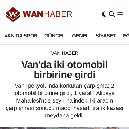
3.SAYFA
Van Nöbetçi Eczaneler
VAN'DA SPOR
GÜNCEL
GENEL
SİYASET
EĞ
ASAYİŞ
Van Hava Durumu
BİLİM VE TEKNOLOJİ
Van Namaz Vakitleri
VAN HABER
Van'da iki otomobil
Biyografi
Van Trafik Yoğunluk Haritası
birbirine girdi
Bölge Haberleri
Süper Lig Puan Durumu ve Fikstür
Van İpekyolu'nda korkutan çarpışma: 2
otomobil birbirine girdi, 1 yaralı! Alipaşa
ÇEVRE
Tüm Manşetler
Mahallesi'nde seyir halindeki iki aracın
çarpışması sonucu maddi hasarlı trafik kazası
Deprem
Son Dakika Haberleri
meydana geldi.
Dernekler, Odalar
Haber Arşivi