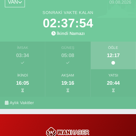
VAN
09.08.2026
SONRAKI VAKTE KALAN
02:37:53
İkindi Namazı
İMSAK
GÜNEŞ
ÖĞLE
03:34
05:08
12:17
İKINDI
AKŞAM
YATSI
16:05
19:16
20:44
Aylık Vakitler