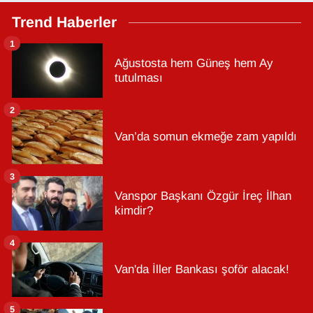
Trend Haberler
1
Ağustosta hem Güneş hem Ay
tutulması
2
Van’da somun ekmeğe zam yapıldı
3
Vanspor Başkanı Özgür İreç İlhan
kimdir?
4
Van'da İller Bankası şoför alacak!
5