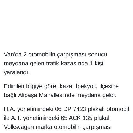
Gündem
Haber
HABERDE İNSAN
Van'da 2 otomobilin çarpışması sonucu
İngilizce
meydana gelen trafik kazasında 1 kişi
yaralandı.
Kadın
Edinilen bilgiye göre, kaza, İpekyolu ilçesine
Kamu Alımları
bağlı Alipaşa Mahallesi'nde meydana geldi.
Kim Kimdir?
H.A. yönetimindeki 06 DP 7423 plakalı otomobil
ile A.T. yönetimindeki 65 ACK 135 plakalı
Kültür & Sanat
Volksvagen marka otomobilin çarpışması