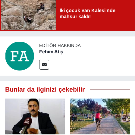
YEREL
İki çocuk Van Kalesi'nde
mahsur kaldı!
EDITÖR HAKKINDA
Fehim Atiş
Bunlar da ilginizi çekebilir