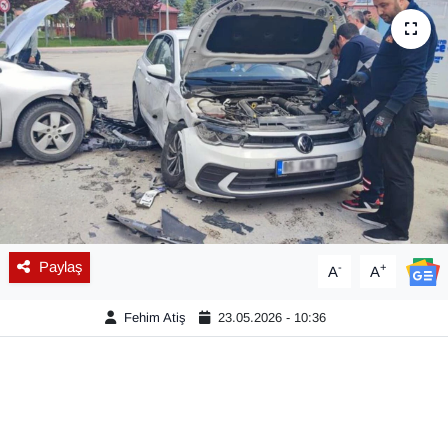
Diğer
DÜNYA
EĞİTİM
EKONOMİ
Eleman
Paylaş
-
+
A
A
Emlak
Fehim Atiş
23.05.2026 - 10:36
En çok konuşulanlar
GENEL
Güncel