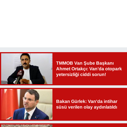
Sinema - TV
SİYASET
SPOR
TEBRİK
TEKNOLOJİ
TMMOB Van Şube Başkanı
Ahmet Ortakçı: Van’da otopark
yetersizliği ciddi sorun!
Turizm
VAN'DA SPOR
Bakan Gürlek: Van'da intihar
Vasıta
süsü verilen olay aydınlatıldı
YAŞAM