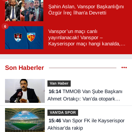
Şahin Aslan, Vanspor Başkanlığını
Özgür İreç İlhan'a Devretti
6
Vanspor’un maçı canlı
yayınlanacak! Vanspor –
Kayserispor maçı hangi kanalda,
saat kaçta?
Son Haberler
Van Haber
16:14
TMMOB Van Şube Başkanı
Ahmet Ortakçı: Van’da otopark
yetersizliği ciddi sorun!
VAN'DA SPOR
15:46
Van Spor FK ile Kayserispor
Akhisar'da rakip