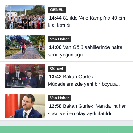
GENEL
14:44
81 ilde 'Aile Kampı'na 40 bin
kişi katıldı
Van Haber
14:06
Van Gölü sahillerinde hafta
sonu yoğunluğu
Güncel
13:42
Bakan Gürlek:
Mücadelemizde yeni bir boyuta
geçeceğiz
Van Haber
12:58
Bakan Gürlek: Van'da intihar
süsü verilen olay aydınlatıldı