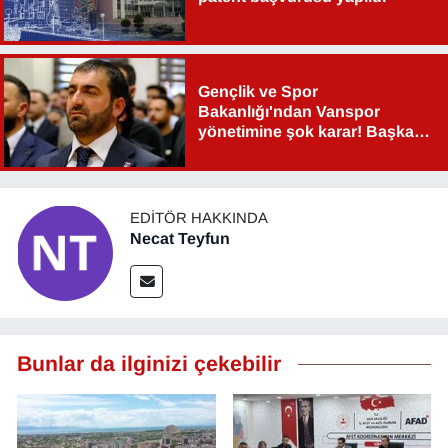
Gençlik ve Spor
Bakanlığı'ndan Vanspor
yönetimine şok karar! Başkan
Şahin Aslan görevden alındı!
EDITÖR HAKKINDA
Necat Teyfun
Bunlar da ilginizi çekebilir