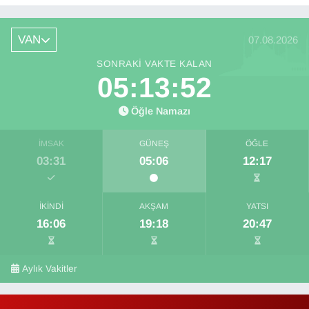
İlhan açıkladı
VAN
07.08.2026
SONRAKI VAKTE KALAN
05:13:52
Öğle Namazı
İMSAK
GÜNEŞ
ÖĞLE
03:31
05:06
12:17
İKINDI
AKŞAM
YATSI
16:06
19:18
20:47
Aylık Vakitler