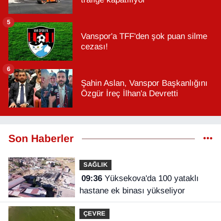
5
Vanspor'a TFF'den şok puan silme
cezası!
6
Şahin Aslan, Vanspor Başkanlığını
Özgür İreç İlhan'a Devretti
Son Haberler
SAĞLIK
09:36
Yüksekova'da 100 yataklı
hastane ek binası yükseliyor
ÇEVRE