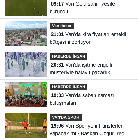
09:17
Van Gölü sahili yeşile
büründü
Van Haber
21:01
Van’da kira fiyatları emekli
bütçesini zorluyor
HABERDE İNSAN
20:31
Van'da işitme engelli
müşteriyle halaylı pazarlık
gülümsetti
HABERDE İNSAN
19:33
Van’da sabah namazı
buluşmaları
VAN'DA SPOR
19:06
Van Spor yeni transferler
yapacak mı? Başkan Özgür İreç