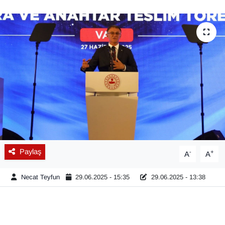
Diğer
DÜNYA
EĞİTİM
EKONOMİ
Eleman
Emlak
Paylaş
-
+
A
A
En çok konuşulanlar
Necat Teyfun
29.06.2025 - 15:35
29.06.2025 - 13:38
GENEL
Güncel