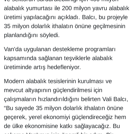
KURDÎ
alabalık yumurtası ile 200 milyon yavru alabalık
üretimi yapılacağını açıkladı. Balcı, bu projeyle
MAGAZİN
35 milyon dolarlık ithalatın önüne geçilmesinin
MEDYA
planlandığını söyledi.
ONE EKONOMİ
Van'da uygulanan destekleme programları
kapsamında sağlanan teşviklerle alabalık
POLİTİKA
üretiminde artış hedefleniyor.
Resmi İlanlar
Modern alabalık tesislerinin kurulması ve
mevcut altyapının güçlendirilmesi için
RÖPORTAJ
çalışmaların hızlandırıldığını belirten Vali Balcı,
“Bu sayede 35 milyon dolarlık ithalatın önüne
SAĞLIK
geçerek, yerel ekonomiyi güçlendireceğiz hem
Seri İlan
de ülke ekonomisine katkı sağlayacağız. Bu