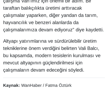
çalışma Van'ımız için önemli bir adım. Bir
Sinema - TV
taraftan balıkçılıkta üretimi arttıracak
çalışmalar yaparken, diğer yandan da tarım,
SİYASET
hayvancılık ve benzeri alanlarda da
SPOR
çalışmalarımıza devam ediyoruz” diye kaydetti.
Altyapı yatırımlarına ve sürdürülebilir üretim
TEBRİK
tekniklerine önem verdiğini belirten Vali Balcı,
TEKNOLOJİ
bu kapsamda, modern tesislerin kurulması ve
mevcut altyapının güçlendirilmesi için
Turizm
çalışmaların devam edeceğini söyledi.
VAN'DA SPOR
Kaynak:
WanHaber / Fatma Öztürk
Vasıta
YAŞAM