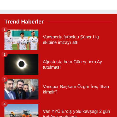
Trend Haberler
1
Vansporlu futbolcu Süper Lig
ekibine imzayı attı
2
Ağustosta hem Güneş hem Ay
tutulması
3
Vanspor Başkanı Özgür İreç İlhan
kimdir?
4
Van YYÜ Erciş yolu kavşağı 2 gün
trafiğe kapatılıyor