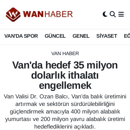
3.SAYFA
Van Nöbetçi Eczaneler
VAN'DA SPOR
GÜNCEL
GENEL
SİYASET
EĞ
ASAYİŞ
Van Hava Durumu
BİLİM VE TEKNOLOJİ
Van Namaz Vakitleri
VAN HABER
Van'da hedef 35 milyon
Biyografi
Van Trafik Yoğunluk Haritası
dolarlık ithalatı
Bölge Haberleri
Süper Lig Puan Durumu ve Fikstür
engellemek
ÇEVRE
Tüm Manşetler
Van Valisi Dr. Ozan Balcı, Van’da balık üretimini
artırmak ve sektörün sürdürülebilirliğini
Deprem
Son Dakika Haberleri
güçlendirmek amacıyla 400 milyon alabalık
yumurtası ve 200 milyon yavru alabalık üretimi
Dernekler, Odalar
Haber Arşivi
hedeflediklerini açıkladı.