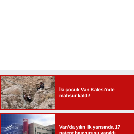
YEREL
İki çocuk Van Kalesi'nde
mahsur kaldı!
Van'da yılın ilk yarısında 17
patent başvurusu yapıldı