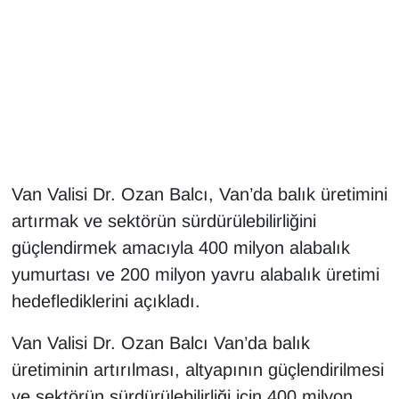
Gündem
Haber
HABERDE İNSAN
İngilizce
Van Valisi Dr. Ozan Balcı, Van’da balık üretimini
artırmak ve sektörün sürdürülebilirliğini
Kadın
güçlendirmek amacıyla 400 milyon alabalık
Kamu Alımları
yumurtası ve 200 milyon yavru alabalık üretimi
hedeflediklerini açıkladı.
Kim Kimdir?
Van Valisi Dr. Ozan Balcı Van’da balık
Kültür & Sanat
üretiminin artırılması, altyapının güçlendirilmesi
ve sektörün sürdürülebilirliği için 400 milyon