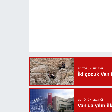
EDITÖRÜN SEÇTIĞI
İki çocuk Van 
EDITÖRÜN SEÇTIĞI
Van'da yılın i