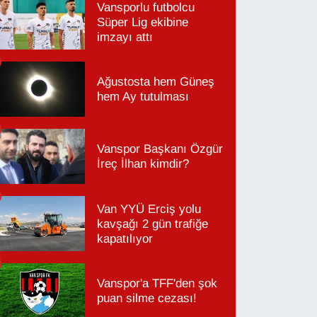
Vansporlu futbolcu
Süper Lig ekibine
imzayı attı
Ağustosta hem Güneş
hem Ay tutulması
Vanspor Başkanı Özgür
İreç İlhan kimdir?
Van YYÜ Erciş yolu
kavşağı 2 gün trafiğe
kapatılıyor
Vanspor'a TFF'den şok
puan silme cezası!