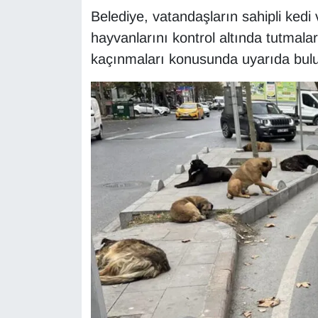
Sinema - TV
Belediye, vatandaşların sahipli kedi
hayvanlarını kontrol altında tutmal
SİYASET
kaçınmaları konusunda uyarıda bul
SPOR
TEBRİK
TEKNOLOJİ
Turizm
VAN'DA SPOR
Vasıta
YAŞAM