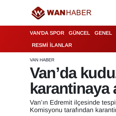
3.SAYFA
Van Nöbetçi Eczaneler
VAN'DA SPOR
GÜNCEL
GENEL
ASAYİŞ
Van Hava Durumu
RESMİ İLANLAR
BİLİM VE TEKNOLOJİ
Van Namaz Vakitleri
Biyografi
Van Trafik Yoğunluk Haritası
VAN HABER
Van’da kuduz
Bölge Haberleri
Süper Lig Puan Durumu ve Fikstür
karantinaya a
ÇEVRE
Tüm Manşetler
Deprem
Son Dakika Haberleri
Van’ın Edremit ilçesinde tesp
Komisyonu tarafından karanti
Dernekler, Odalar
Haber Arşivi