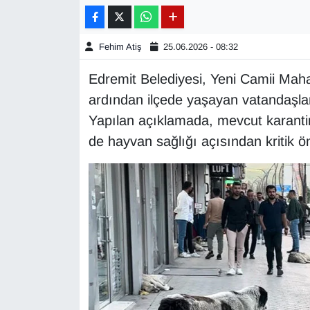
Gündem
Fehim Atiş
25.06.2026 - 08:32
Haber
Edremit Belediyesi, Yeni Camii Mahal
ardından ilçede yaşayan vatandaşla
HABERDE İNSAN
Yapılan açıklamada, mevcut karanti
İngilizce
de hayvan sağlığı açısından kritik 
Kadın
Kamu Alımları
Kim Kimdir?
Kültür & Sanat