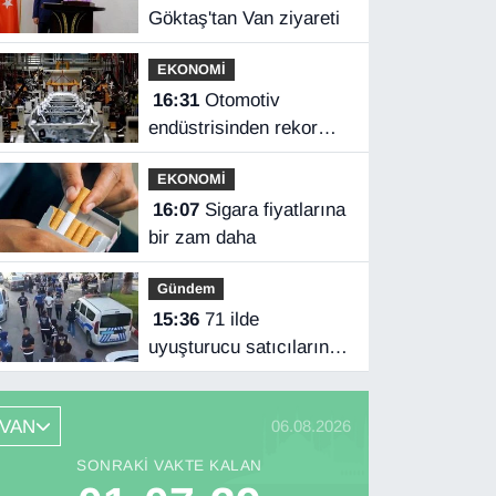
Göktaş'tan Van ziyareti
EKONOMİ
16:31
Otomotiv
endüstrisinden rekor
ihracat
EKONOMİ
16:07
Sigara fiyatlarına
bir zam daha
Gündem
15:36
71 ilde
uyuşturucu satıcılarına
operasyon
VAN
06.08.2026
SONRAKI VAKTE KALAN