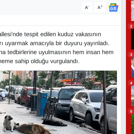
-
+
A
A
2
lesi’nde tespit edilen kuduz vakasının
rı uyarmak amacıyla bir duyuru yayınladı.
na tedbirlerine uyulmasının hem insan hem
3
öneme sahip olduğu vurgulandı.
4
5