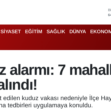
D
4
E
5
S
SİYASET
EĞİTİM
SAĞLIK
DÜNYA
EKONOM
6
G
6
B
1
B
 alarmı: 7 mahal
6
lındı!
it edilen kuduz vakası nedeniyle İlçe Ha
na tedbirleri uygulamaya konuldu.