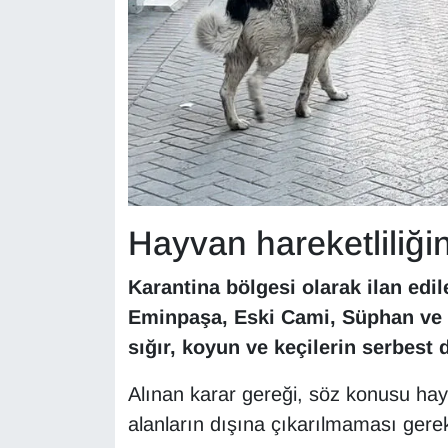
KURDÎ
MAGAZİN
MEDYA
ONE EKONOMİ
POLİTİKA
Hayvan hareketliliği
Resmi İlanlar
Karantina bölgesi olarak ilan edi
RÖPORTAJ
Eminpaşa, Eski Cami, Süphan ve 
sığır, koyun ve keçilerin serbest 
SAĞLIK
Alınan karar gereği, söz konusu hayv
Seri İlan
alanların dışına çıkarılmaması gerekti