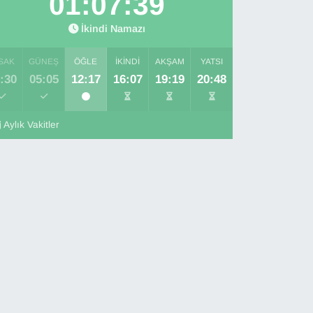
01:07:38
İkindi Namazı
SAK
GÜNEŞ
ÖĞLE
İKINDI
AKŞAM
YATSI
:30
05:05
12:17
16:07
19:19
20:48
Aylık Vakitler