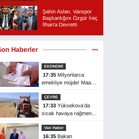
Şahin Aslan, Vanspor
Başkanlığını Özgür İreç
İlhan'a Devretti
Son Haberler
EKONOMİ
17:35
Milyonlarca
emekliye müjde! Maaş
farkları bu gece
ÇEVRE
hesaplarda
17:33
Yüksekova’da
sıcak havaya rağmen
hasat mesaisi başladı
Van Haber
16:35
Bakan