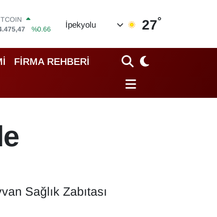
°
OLAR
27
İpekyolu
7,5986
%0.06
URO
5,0700
%0.1
TERLİN
İ
FİRMA REHBERİ
4,2438
%0.21
RAM ALTIN
518.23
%0.39
İST100
3.703
%0
ITCOIN
le
4.475,47
%0.66
yvan Sağlık Zabıtası