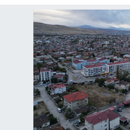
Diğer
DÜNYA
EĞİTİM
EKONOMİ
Eleman
Emlak
En çok konuşulanlar
GENEL
Güncel