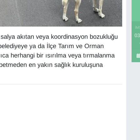
İM
03
ı salya akıtan veya koordinasyon bozukluğu
 belediyeye ya da İlçe Tarım ve Orman
yrıca herhangi bir ısırılma veya tırmalanma
betmeden en yakın sağlık kuruluşuna