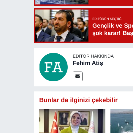
EDITÖRÜN SEÇTIĞI
Gençlik ve Sp
şok karar! Ba
EDITÖR HAKKINDA
Fehim Atiş
Bunlar da ilginizi çekebilir