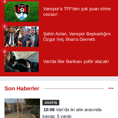
4
Vanspor'a TFF'den şok puan silme
cezası!
5
Şahin Aslan, Vanspor Başkanlığını
Özgür İreç İlhan'a Devretti
6
Van'da İller Bankası şoför alacak!
Son Haberler
ASAYİŞ
10:08
Van’da iki aile arasında
kavga: 5 yaralı