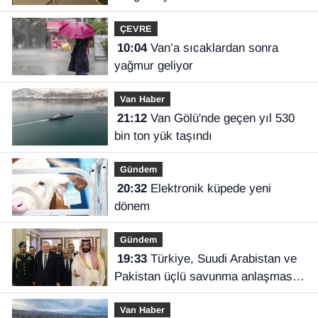
ÇEVRE
10:04
Van’a sıcaklardan sonra
yağmur geliyor
Van Haber
21:12
Van Gölü'nde geçen yıl 530
bin ton yük taşındı
Gündem
20:32
Elektronik küpede yeni
dönem
Gündem
19:33
Türkiye, Suudi Arabistan ve
Pakistan üçlü savunma anlaşması
imzaladı
Van Haber