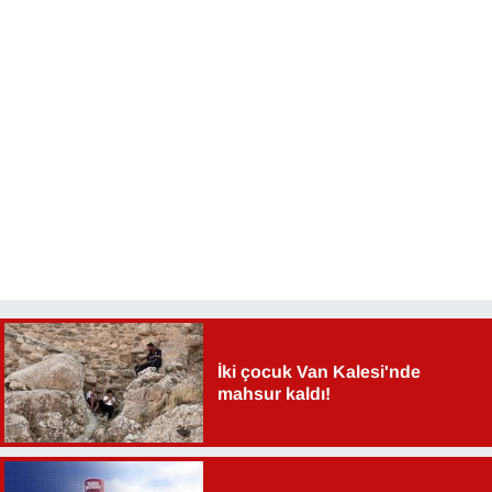
Sinema - TV
SİYASET
SPOR
TEBRİK
TEKNOLOJİ
Turizm
VAN'DA SPOR
İki çocuk Van Kalesi'nde
mahsur kaldı!
Vasıta
YAŞAM