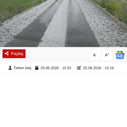
Diğer
DÜNYA
EĞİTİM
EKONOMİ
Paylaş
-
+
A
A
Eleman
Fehim Atiş
25.06.2026 - 15:02
25.06.2026 - 13:19
Emlak
En çok konuşulanlar
GENEL
Güncel