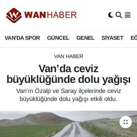
3.SAYFA
Van Nöbetçi Eczaneler
VAN'DA SPOR
GÜNCEL
GENEL
SİYASET
EĞ
ASAYİŞ
Van Hava Durumu
BİLİM VE TEKNOLOJİ
Van Namaz Vakitleri
VAN HABER
Van’da ceviz
Biyografi
Van Trafik Yoğunluk Haritası
büyüklüğünde dolu yağışı
Bölge Haberleri
Süper Lig Puan Durumu ve Fikstür
Van'ın Özalp ve Saray ilçelerinde ceviz
büyüklüğünde dolu yağışı etkili oldu.
ÇEVRE
Tüm Manşetler
Deprem
Son Dakika Haberleri
Dernekler, Odalar
Haber Arşivi