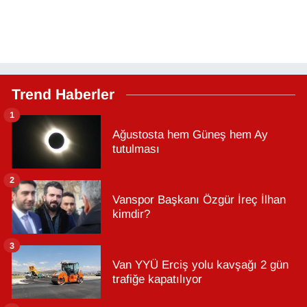
Trend Haberler
1
Ağustosta hem Güneş hem Ay
tutulması
2
Vanspor Başkanı Özgür İreç İlhan
kimdir?
3
Van YYÜ Erciş yolu kavşağı 2 gün
trafiğe kapatılıyor