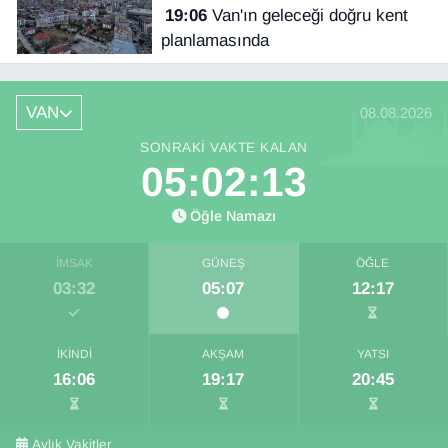
19:06
Van'ın geleceği doğru kent
planlamasında
VAN
08.08.2026
SONRAKI VAKTE KALAN
05:02:13
Öğle Namazı
İMSAK
GÜNEŞ
ÖĞLE
03:32
05:07
12:17
İKINDI
AKŞAM
YATSI
16:06
19:17
20:45
Aylık Vakitler