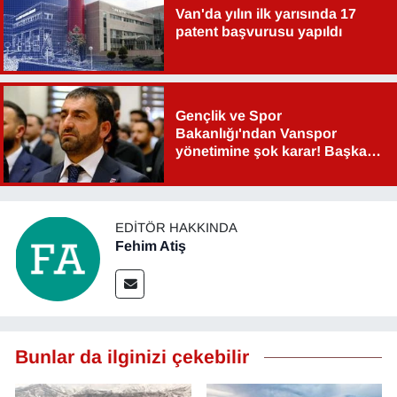
Van'da yılın ilk yarısında 17
YEREL
patent başvurusu yapıldı
Gençlik ve Spor
Bakanlığı'ndan Vanspor
yönetimine şok karar! Başkan
Şahin Aslan görevden alındı!
EDITÖR HAKKINDA
Fehim Atiş
Bunlar da ilginizi çekebilir