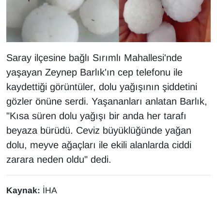
KURDÎ
MAGAZİN
MEDYA
Saray ilçesine bağlı Sırımlı Mahallesi'nde
yaşayan Zeynep Barlık'ın cep telefonu ile
ONE EKONOMİ
kaydettiği görüntüler, dolu yağışının şiddetini
gözler önüne serdi. Yaşananları anlatan Barlık,
POLİTİKA
"Kısa süren dolu yağışı bir anda her tarafı
Resmi İlanlar
beyaza bürüdü. Ceviz büyüklüğünde yağan
dolu, meyve ağaçları ile ekili alanlarda ciddi
RÖPORTAJ
zarara neden oldu" dedi.
SAĞLIK
Kaynak:
İHA
Seri İlan