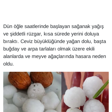
Gündem
Haber
Dün öğle saatlerinde başlayan sağanak yağış
ve şiddetli rüzgar, kısa sürede yerini doluya
HABERDE İNSAN
bıraktı. Ceviz büyüklüğünde yağan dolu, başta
buğday ve arpa tarlaları olmak üzere ekili
İngilizce
alanlarda ve meyve ağaçlarında hasara neden
Kadın
oldu.
Kamu Alımları
Kim Kimdir?
Kültür & Sanat