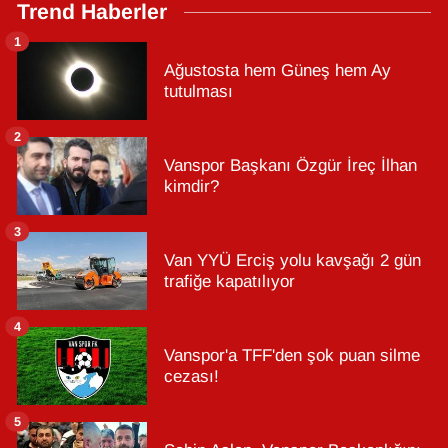
Trend Haberler
1
Ağustosta hem Güneş hem Ay
tutulması
2
Vanspor Başkanı Özgür İreç İlhan
kimdir?
3
Van YYÜ Erciş yolu kavşağı 2 gün
trafiğe kapatılıyor
4
Vanspor'a TFF'den şok puan silme
cezası!
5