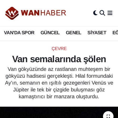
3.SAYFA
Van Nöbetçi Eczaneler
VAN'DA SPOR
GÜNCEL
GENEL
SİYASET
EĞ
ASAYİŞ
Van Hava Durumu
BİLİM VE TEKNOLOJİ
Van Namaz Vakitleri
ÇEVRE
Van semalarında şölen
Biyografi
Van Trafik Yoğunluk Haritası
Van gökyüzünde az rastlanan muhteşem bir
Bölge Haberleri
Süper Lig Puan Durumu ve Fikstür
gökyüzü hadisesi gerçekleşti. Hilal formundaki
Ay'ın, semanın en ışıltılı gezegenleri Venüs ve
ÇEVRE
Tüm Manşetler
Jüpiter ile tek bir çizgide buluşması göz
kamaştırıcı bir manzara oluşturdu.
Deprem
Son Dakika Haberleri
Dernekler, Odalar
Haber Arşivi