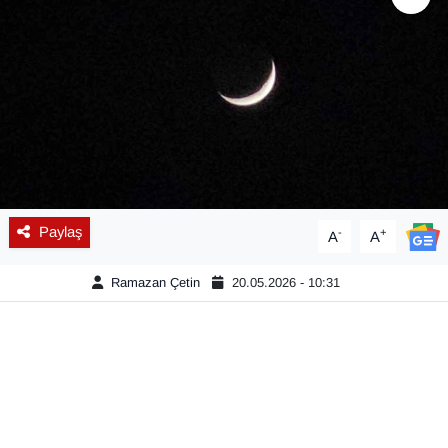
Diğer
DÜNYA
EĞİTİM
EKONOMİ
Paylaş
-
+
A
A
Eleman
Ramazan Çetin
20.05.2026 - 10:31
Emlak
En çok konuşulanlar
GENEL
Güncel