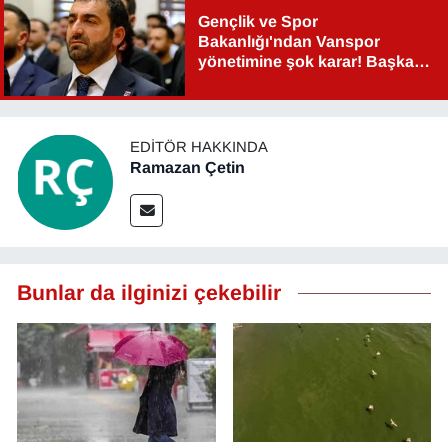
Gençlik ve Spor
Bakanlığı'ndan Vanspor
yönetimine şok karar! Başkan
Şahin Aslan görevden alındı!
EDITÖR HAKKINDA
Ramazan Çetin
Bunlar da ilginizi çekebilir