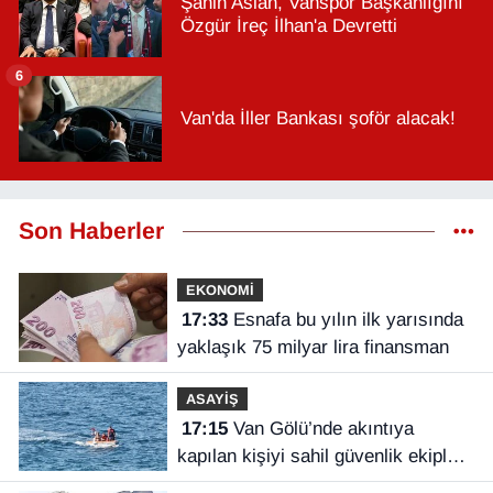
Şahin Aslan, Vanspor Başkanlığını
Özgür İreç İlhan'a Devretti
6
Van'da İller Bankası şoför alacak!
Son Haberler
EKONOMİ
17:33
Esnafa bu yılın ilk yarısında
yaklaşık 75 milyar lira finansman
ASAYİŞ
17:15
Van Gölü’nde akıntıya
kapılan kişiyi sahil güvenlik ekipleri
kurtardı