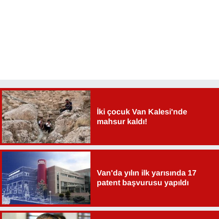
YEREL
İki çocuk Van Kalesi'nde
mahsur kaldı!
Van'da yılın ilk yarısında 17
patent başvurusu yapıldı