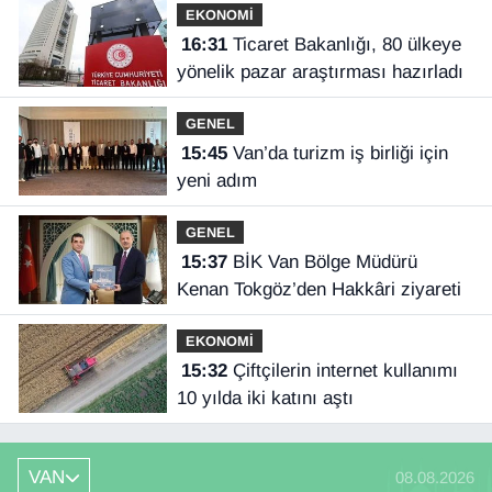
EKONOMİ
16:31
Ticaret Bakanlığı, 80 ülkeye
yönelik pazar araştırması hazırladı
GENEL
15:45
Van’da turizm iş birliği için
yeni adım
GENEL
15:37
BİK Van Bölge Müdürü
Kenan Tokgöz’den Hakkâri ziyareti
EKONOMİ
15:32
Çiftçilerin internet kullanımı
10 yılda iki katını aştı
VAN
08.08.2026