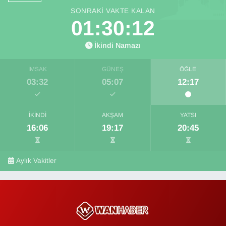
SONRAKI VAKTE KALAN
01:30:12
İkindi Namazı
İMSAK
GÜNEŞ
ÖĞLE
03:32
05:07
12:17
İKINDI
AKŞAM
YATSI
16:06
19:17
20:45
Aylık Vakitler