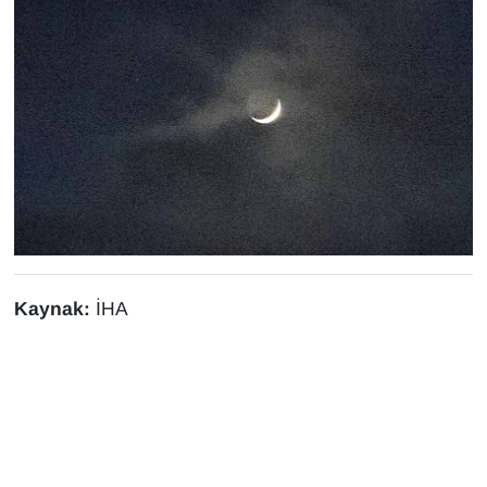
Sinema - TV
SİYASET
SPOR
TEBRİK
TEKNOLOJİ
Turizm
Kaynak:
İHA
VAN'DA SPOR
Vasıta
YAŞAM