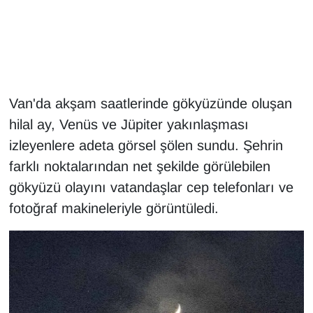
Gündem
Haber
Van'da akşam saatlerinde gökyüzünde oluşan
HABERDE İNSAN
hilal ay, Venüs ve Jüpiter yakınlaşması
İngilizce
izleyenlere adeta görsel şölen sundu. Şehrin
farklı noktalarından net şekilde görülebilen
Kadın
gökyüzü olayını vatandaşlar cep telefonları ve
fotoğraf makineleriyle görüntüledi.
Kamu Alımları
Kim Kimdir?
Kültür & Sanat