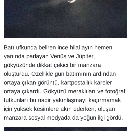
KURDÎ
MAGAZİN
MEDYA
ONE EKONOMİ
Batı ufkunda beliren ince hilal ayın hemen
yanında parlayan Venüs ve Jüpiter,
POLİTİKA
gökyüzünde dikkat çekici bir manzara
oluşturdu. Özellikle gün batımının ardından
Resmi İlanlar
ortaya çıkan görüntü, kartpostallık kareler
ortaya çıkardı. Gökyüzü meraklıları ve fotoğraf
RÖPORTAJ
tutkunları bu nadir yakınlaşmayı kaçırmamak
SAĞLIK
için yüksek kesimlere akın ederken, oluşan
manzara sosyal medyada da yoğun ilgi gördü.
Seri İlan