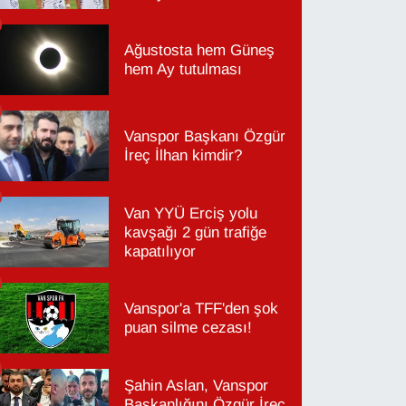
Ağustosta hem Güneş
hem Ay tutulması
Vanspor Başkanı Özgür
İreç İlhan kimdir?
Van YYÜ Erciş yolu
kavşağı 2 gün trafiğe
kapatılıyor
Vanspor'a TFF'den şok
puan silme cezası!
Şahin Aslan, Vanspor
Başkanlığını Özgür İreç