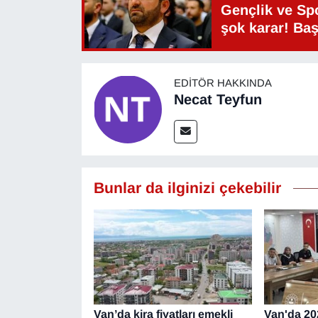
Gençlik ve Sp
şok karar! Ba
EDITÖR HAKKINDA
Necat Teyfun
Bunlar da ilginizi çekebilir
Van’da kira fiyatları emekli
Van'da 20