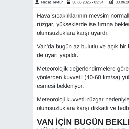
Necat Teyfun
30.06.2025 - 03:34
30.06.20
Gündem
Hava sıcaklıklarının mevsim normaller
rüzgar, yükseklerde ise fırtına bekl
Haber
olumsuzluklara karşı uyardı.
HABERDE İNSAN
Van’da bugün az bulutlu ve açık bir 
de uyarı yapıldı.
İngilizce
Meteorolojik değerlendirmelere göre 
Kadın
yönlerden kuvvetli (40-60 km/sa) yü
esmesi bekleniyor.
Kamu Alımları
Meteoroloji kuvvetli rüzgar nedeniyl
Kim Kimdir?
olumsuzluklara karşı dikkatli ve tedb
Kültür & Sanat
VAN İÇİN BUGÜN BEK