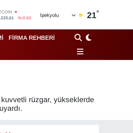
.225,61
%-0.63
°
OLAR
21
İpekyolu
,7143
%0.16
URO
,0317
%-0.02
TERLİN
İ
FİRMA REHBERİ
,2463
%0.07
RAM ALTIN
10.40
%0.45
İST100
.799
%70
 kuvvetli rüzgar, yükseklerde
uyardı.