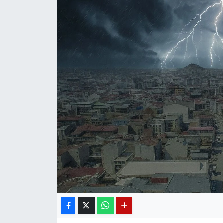
Diğer
DÜNYA
EĞİTİM
EKONOMİ
Eleman
Emlak
En çok konuşulanlar
GENEL
Güncel