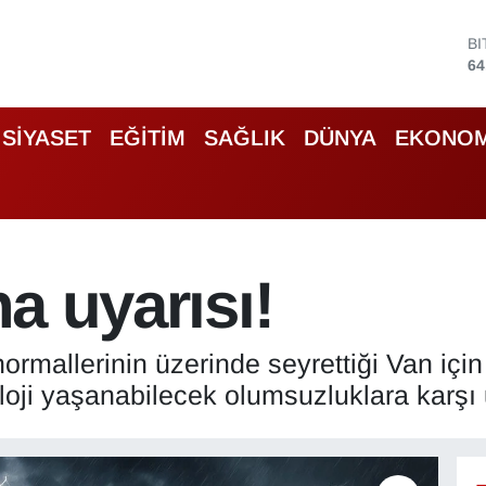
64
D
47
E
55
S
SİYASET
EĞİTİM
SAĞLIK
DÜNYA
EKONOM
64
G
65
B
13
na uyarısı!
rmallerinin üzerinde seyrettiği Van için
oloji yaşanabilecek olumsuzluklara karşı 