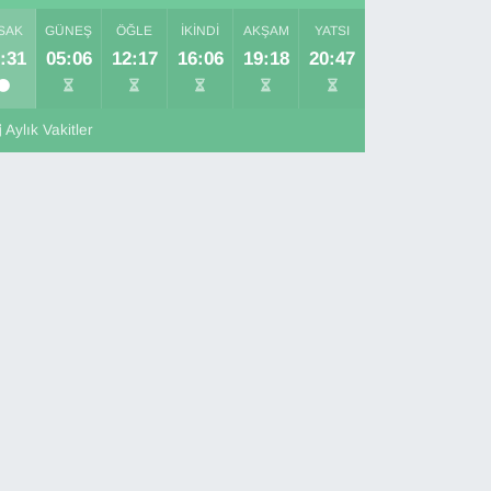
SAK
GÜNEŞ
ÖĞLE
İKINDI
AKŞAM
YATSI
:31
05:06
12:17
16:06
19:18
20:47
Aylık Vakitler