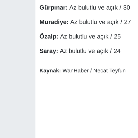
Sinema - TV
Gürpınar:
Az bulutlu ve açık / 30
SİYASET
Muradiye:
Az bulutlu ve açık / 27
Özalp:
Az bulutlu ve açık / 25
SPOR
Saray:
Az bulutlu ve açık / 24
TEBRİK
TEKNOLOJİ
Kaynak:
WanHaber / Necat Teyfun
Turizm
VAN'DA SPOR
Vasıta
YAŞAM