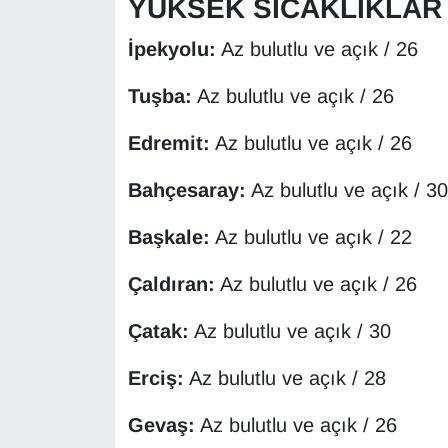
YÜKSEK SICAKLIKLAR
KURDÎ
İpekyolu:
Az bulutlu ve açık / 26
MAGAZİN
Tuşba:
Az bulutlu ve açık / 26
MEDYA
Edremit:
Az bulutlu ve açık / 26
ONE EKONOMİ
Bahçesaray:
Az bulutlu ve açık / 30
POLİTİKA
Başkale:
Az bulutlu ve açık / 22
Resmi İlanlar
Çaldıran:
Az bulutlu ve açık / 26
RÖPORTAJ
Çatak:
Az bulutlu ve açık / 30
SAĞLIK
Erciş:
Az bulutlu ve açık / 28
Seri İlan
Gevaş:
Az bulutlu ve açık / 26