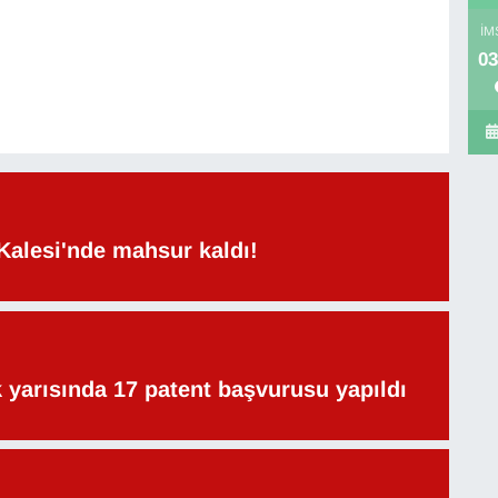
İM
03
Kalesi'nde mahsur kaldı!
lk yarısında 17 patent başvurusu yapıldı