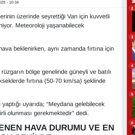
25 - 10:34
2
inin üzerinde seyrettiği Van için kuvvetli
eniyor. Meteoroloji yaşanabilecek
3
hava beklenirken, aynı zamanda fırtına için
4
rüzgarın bölge genelinde güneyli ve batılı
kseklerde fırtına (50-70 km/sa) şeklinde
5
e yaptığı uyarıda; “Meydana gelebilecek
irli olunması gerekmektedir” dedi.
6
LENEN HAVA DURUMU VE EN