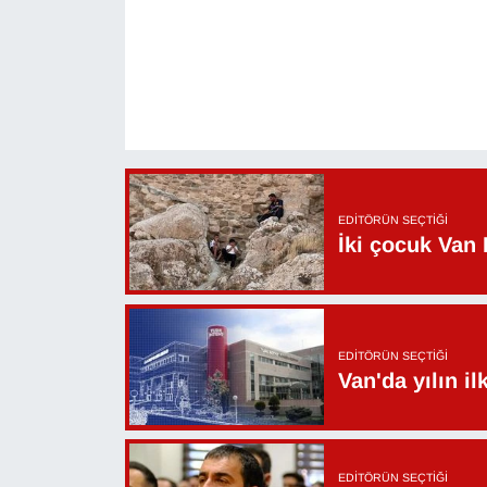
YEREL
EDITÖRÜN SEÇTIĞI
İki çocuk Van 
EDITÖRÜN SEÇTIĞI
Van'da yılın i
EDITÖRÜN SEÇTIĞI