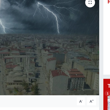
1
-
+
A
A