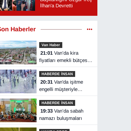
İlhan'a Devretti
Son Haberler
Van Haber
21:01
Van’da kira
fiyatları emekli bütçesini
zorluyor
HABERDE İNSAN
20:31
Van'da işitme
engelli müşteriyle
halaylı pazarlık
HABERDE İNSAN
gülümsetti
19:33
Van’da sabah
namazı buluşmaları