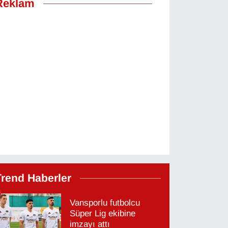
Reklam
Trend Haberler
Vansporlu futbolcu
Süper Lig ekibine
imzayı attı