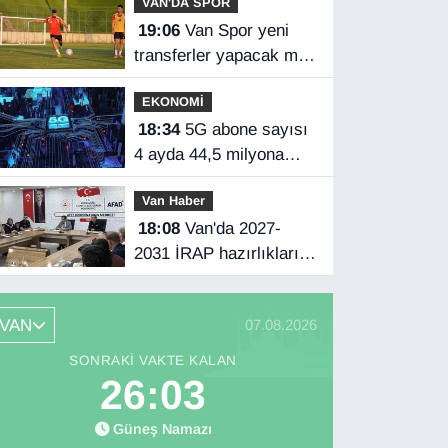
VAN'DA SPOR
19:06
Van Spor yeni
transferler yapacak mı?
Başkan Özgür İreç İlhan
EKONOMİ
açıkladı
18:34
5G abone sayısı
4 ayda 44,5 milyona
ulaştı
Van Haber
18:08
Van'da 2027-
2031 İRAP hazırlıkları
başladı
VAN
07.08.2026
SONRAKI VAKTE KALAN
26:02
Güneş Namazı