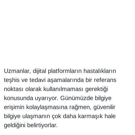
Gündem
Haber
HABERDE İNSAN
İngilizce
Uzmanlar, dijital platformların hastalıkların
Kadın
teşhis ve tedavi aşamalarında bir referans
noktası olarak kullanılmaması gerektiği
Kamu Alımları
konusunda uyarıyor. Günümüzde bilgiye
Kim Kimdir?
erişimin kolaylaşmasına rağmen, güvenilir
bilgiye ulaşmanın çok daha karmaşık hale
Kültür & Sanat
geldiğini belirtiyorlar.