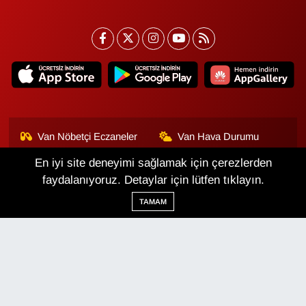
Van Nöbetçi Eczaneler
Van Hava Durumu
En iyi site deneyimi sağlamak için çerezlerden
Van Namaz Vakitleri
Van Trafik Yoğunluk
Haritası
faydalanıyoruz. Detaylar için lütfen tıklayın.
TAMAM
Puan Durumu ve Fikstür
Tüm Manşetler
Son Dakika Haberleri
Haber Arşivi
Van Haber
Çerez Politikası
Gizlilik Politikası
Üyelik Sözleşmesi
Veri Politikası
Künye
İletişim