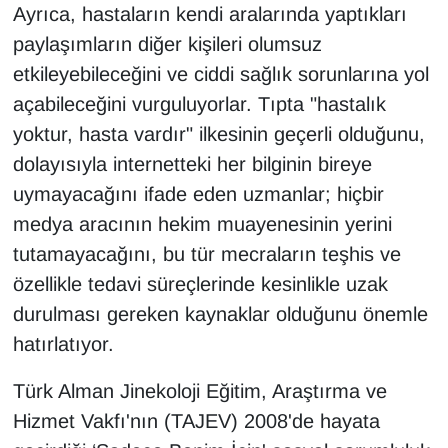
KURDÎ
Ayrıca, hastaların kendi aralarında yaptıkları
paylaşımların diğer kişileri olumsuz
MAGAZİN
etkileyebileceğini ve ciddi sağlık sorunlarına yol
açabileceğini vurguluyorlar. Tıpta "hastalık
MEDYA
yoktur, hasta vardır" ilkesinin geçerli olduğunu,
ONE EKONOMİ
dolayısıyla internetteki her bilginin bireye
uymayacağını ifade eden uzmanlar; hiçbir
POLİTİKA
medya aracının hekim muayenesinin yerini
tutamayacağını, bu tür mecraların teşhis ve
Resmi İlanlar
özellikle tedavi süreçlerinde kesinlikle uzak
RÖPORTAJ
durulması gereken kaynaklar olduğunu önemle
hatırlatıyor.
SAĞLIK
Türk Alman Jinekoloji Eğitim, Araştırma ve
Seri İlan
Hizmet Vakfı'nın (TAJEV) 2008'de hayata