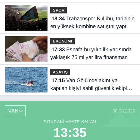
SPOR
18:34
Trabzonspor Kulübü, tarihinin
en yüksek kombine satışını yaptı
EKONOMİ
17:33
Esnafa bu yılın ilk yarısında
yaklaşık 75 milyar lira finansman
ASAYİŞ
17:15
Van Gölü’nde akıntıya
kapılan kişiyi sahil güvenlik ekipleri
kurtardı
VAN
08.08.2026
SONRAKI VAKTE KALAN
13:34