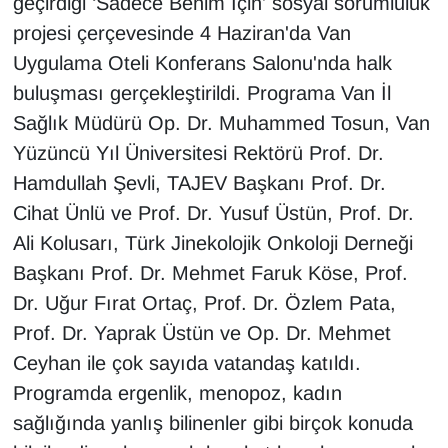
geçirdiği ‘Sadece Benim İçin' sosyal sorumluluk
Sinema - TV
projesi çerçevesinde 4 Haziran'da Van
Uygulama Oteli Konferans Salonu'nda halk
SİYASET
buluşması gerçekleştirildi. Programa Van İl
SPOR
Sağlık Müdürü Op. Dr. Muhammed Tosun, Van
Yüzüncü Yıl Üniversitesi Rektörü Prof. Dr.
TEBRİK
Hamdullah Şevli, TAJEV Başkanı Prof. Dr.
Cihat Ünlü ve Prof. Dr. Yusuf Üstün, Prof. Dr.
TEKNOLOJİ
Ali Kolusarı, Türk Jinekolojik Onkoloji Derneği
Başkanı Prof. Dr. Mehmet Faruk Köse, Prof.
Turizm
Dr. Uğur Fırat Ortaç, Prof. Dr. Özlem Pata,
VAN'DA SPOR
Prof. Dr. Yaprak Üstün ve Op. Dr. Mehmet
Ceyhan ile çok sayıda vatandaş katıldı.
Vasıta
Programda ergenlik, menopoz, kadın
sağlığında yanlış bilinenler gibi birçok konuda
YAŞAM