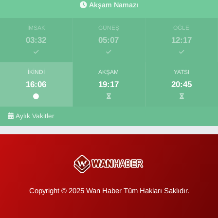
Akşam Namazı
İMSAK
GÜNEŞ
ÖĞLE
03:32
05:07
12:17
İKINDI
AKŞAM
YATSI
16:06
19:17
20:45
Aylık Vakitler
Copyright © 2025 Wan Haber Tüm Hakları Saklıdır.