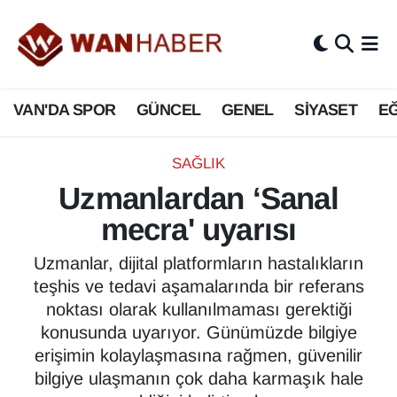
3.SAYFA
Van Nöbetçi Eczaneler
VAN'DA SPOR
GÜNCEL
GENEL
SİYASET
EĞ
ASAYİŞ
Van Hava Durumu
BİLİM VE TEKNOLOJİ
Van Namaz Vakitleri
SAĞLIK
Uzmanlardan ‘Sanal
Biyografi
Van Trafik Yoğunluk Haritası
mecra' uyarısı
Bölge Haberleri
Süper Lig Puan Durumu ve Fikstür
Uzmanlar, dijital platformların hastalıkların
teşhis ve tedavi aşamalarında bir referans
ÇEVRE
Tüm Manşetler
noktası olarak kullanılmaması gerektiği
konusunda uyarıyor. Günümüzde bilgiye
Deprem
Son Dakika Haberleri
erişimin kolaylaşmasına rağmen, güvenilir
bilgiye ulaşmanın çok daha karmaşık hale
Dernekler, Odalar
Haber Arşivi