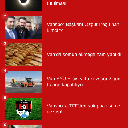
tutulması
2
Vanspor Başkanı Özgür İreç İlhan
kimdir?
3
Van’da somun ekmeğe zam yapıldı
4
Van YYÜ Erciş yolu kavşağı 2 gün
trafiğe kapatılıyor
5
Vanspor'a TFF'den şok puan silme
cezası!
6