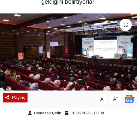
geldiğini belirtiyorlar.
Diğer
DÜNYA
EĞİTİM
EKONOMİ
Eleman
Emlak
Paylaş
-
+
A
A
En çok konuşulanlar
Ramazan Çetin
10.06.2026 - 09:08
GENEL
Güncel