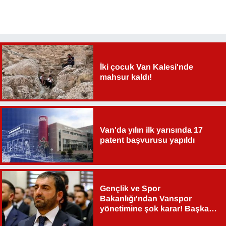
İki çocuk Van Kalesi'nde
mahsur kaldı!
Van'da yılın ilk yarısında 17
patent başvurusu yapıldı
Gençlik ve Spor
Bakanlığı'ndan Vanspor
yönetimine şok karar! Başkan
Şahin Aslan görevden alındı!