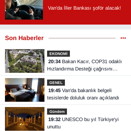
Van'da İller Bankası şoför alacak!
Son Haberler
EKONOMİ
20:34
Bakan Kacır, COP31 odaklı
Hızlandırma Desteği çağrısını
açıkladı
GENEL
19:45
Van'da bakanlık belgeli
tesislerde doluluk oranı açıklandı
Gündem
19:32
UNESCO bu yıl Türkiye'yi
unuttu