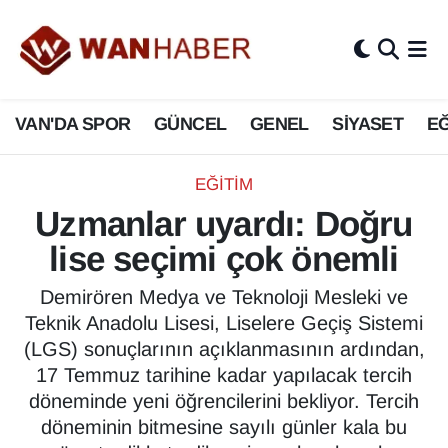
3.SAYFA
Van Nöbetçi Eczaneler
VAN'DA SPOR
GÜNCEL
GENEL
SİYASET
EĞ
ASAYİŞ
Van Hava Durumu
BİLİM VE TEKNOLOJİ
Van Namaz Vakitleri
EĞİTİM
Uzmanlar uyardı: Doğru
Biyografi
Van Trafik Yoğunluk Haritası
lise seçimi çok önemli
Bölge Haberleri
Süper Lig Puan Durumu ve Fikstür
Demirören Medya ve Teknoloji Mesleki ve
Teknik Anadolu Lisesi, Liselere Geçiş Sistemi
ÇEVRE
Tüm Manşetler
(LGS) sonuçlarının açıklanmasının ardından,
17 Temmuz tarihine kadar yapılacak tercih
Deprem
Son Dakika Haberleri
döneminde yeni öğrencilerini bekliyor. Tercih
döneminin bitmesine sayılı günler kala bu
Dernekler, Odalar
Haber Arşivi