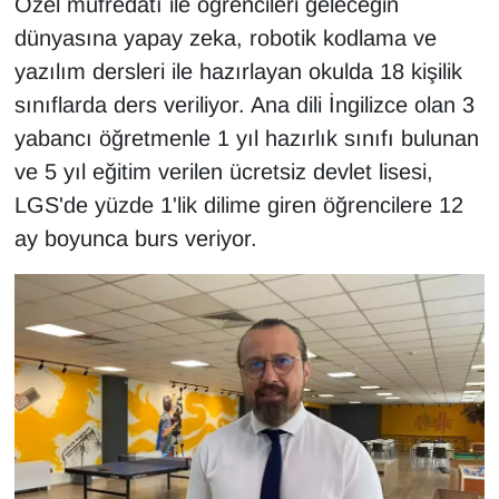
Özel müfredatı ile öğrencileri geleceğin
Sinema - TV
dünyasına yapay zeka, robotik kodlama ve
yazılım dersleri ile hazırlayan okulda 18 kişilik
SİYASET
sınıflarda ders veriliyor. Ana dili İngilizce olan 3
SPOR
yabancı öğretmenle 1 yıl hazırlık sınıfı bulunan
ve 5 yıl eğitim verilen ücretsiz devlet lisesi,
TEBRİK
LGS'de yüzde 1'lik dilime giren öğrencilere 12
ay boyunca burs veriyor.
TEKNOLOJİ
Turizm
VAN'DA SPOR
Vasıta
YAŞAM