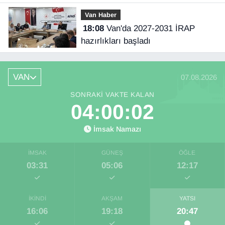
Van Haber
18:08
Van'da 2027-2031 İRAP
hazırlıkları başladı
VAN
07.08.2026
SONRAKI VAKTE KALAN
04:00:01
İmsak Namazı
İMSAK
GÜNEŞ
ÖĞLE
03:31
05:06
12:17
İKINDI
AKŞAM
YATSI
16:06
19:18
20:47