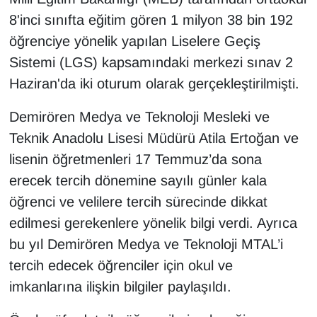
KURDÎ
8'inci sınıfta eğitim gören 1 milyon 38 bin 192
öğrenciye yönelik yapılan Liselere Geçiş
MAGAZİN
Sistemi (LGS) kapsamındaki merkezi sınav 2
MEDYA
Haziran'da iki oturum olarak gerçekleştirilmişti.
ONE EKONOMİ
Demirören Medya ve Teknoloji Mesleki ve
Teknik Anadolu Lisesi Müdürü Atila Ertoğan ve
POLİTİKA
lisenin öğretmenleri 17 Temmuz’da sona
erecek tercih dönemine sayılı günler kala
Resmi İlanlar
öğrenci ve velilere tercih sürecinde dikkat
RÖPORTAJ
edilmesi gerekenlere yönelik bilgi verdi. Ayrıca
bu yıl Demirören Medya ve Teknoloji MTAL’i
SAĞLIK
tercih edecek öğrenciler için okul ve
imkanlarına ilişkin bilgiler paylaşıldı.
Seri İlan