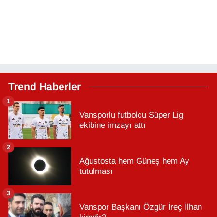
Trend Haberler
1
Vansporlu futbolcu Süper Lig
ekibine imzayı attı
2
Ağustosta hem Güneş hem Ay
tutulması
3
Vanspor Başkanı Özgür İreç İlhan