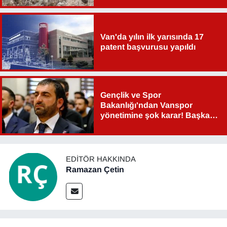
Van'da yılın ilk yarısında 17
patent başvurusu yapıldı
Gençlik ve Spor
Bakanlığı'ndan Vanspor
yönetimine şok karar! Başkan
Şahin Aslan görevden alındı!
EDITÖR HAKKINDA
Ramazan Çetin