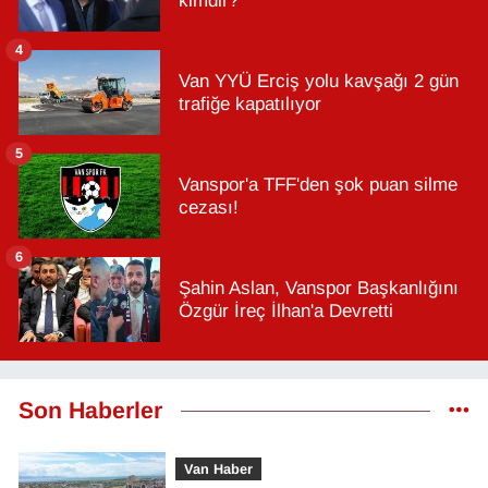
kimdir?
4
Van YYÜ Erciş yolu kavşağı 2 gün
trafiğe kapatılıyor
5
Vanspor'a TFF'den şok puan silme
cezası!
6
Şahin Aslan, Vanspor Başkanlığını
Özgür İreç İlhan'a Devretti
Son Haberler
Van Haber