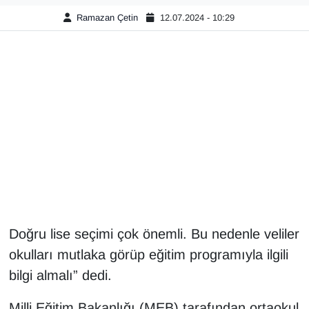
Ramazan Çetin
12.07.2024 - 10:29
Gündem
Haber
HABERDE İNSAN
İngilizce
Kadın
Kamu Alımları
Doğru lise seçimi çok önemli. Bu nedenle veliler
Kim Kimdir?
okulları mutlaka görüp eğitim programıyla ilgili
bilgi almalı” dedi.
Kültür & Sanat
Milli Eğitim Bakanlığı (MEB) tarafından ortaokul