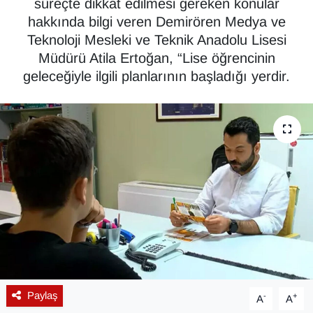
süreçte dikkat edilmesi gereken konular
hakkında bilgi veren Demirören Medya ve
Diğer
Teknoloji Mesleki ve Teknik Anadolu Lisesi
Müdürü Atila Ertoğan, “Lise öğrencinin
DÜNYA
geleceğiyle ilgili planlarının başladığı yerdir.
EĞİTİM
EKONOMİ
Eleman
Emlak
En çok konuşulanlar
GENEL
Paylaş
-
+
A
A
Güncel