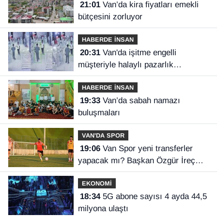
21:01
Van’da kira fiyatları emekli
bütçesini zorluyor
HABERDE İNSAN
20:31
Van'da işitme engelli
müşteriyle halaylı pazarlık
gülümsetti
HABERDE İNSAN
19:33
Van’da sabah namazı
buluşmaları
VAN'DA SPOR
19:06
Van Spor yeni transferler
yapacak mı? Başkan Özgür İreç
İlhan açıkladı
EKONOMİ
18:34
5G abone sayısı 4 ayda 44,5
milyona ulaştı