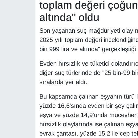
toplam değeri çoğunl
altında" oldu
Son yaşanan suç mağduriyeti olayı
2025 yılı toplam değeri incelendiğin
bin 999 lira ve altında" gerçekleştiği
Evden hırsızlık ve tüketici dolandırıcı
diğer suç türlerinde de "25 bin-99 bin
sıralarda yer aldı.
Bu kapsamda çalınan eşyanın türü in
yüzde 16,6'sında evden bir şey çalın
eşya ve yüzde 14,9'unda mücevher, s
hırsızlık olaylarında ise çalınan eş
evrak çantası, yüzde 15,2 ile cep tel