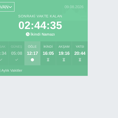
VAN
09.08.2026
SONRAKI VAKTE KALAN
02:44:34
İkindi Namazı
SAK
GÜNEŞ
ÖĞLE
İKINDI
AKŞAM
YATSI
:34
05:08
12:17
16:05
19:16
20:44
Aylık Vakitler