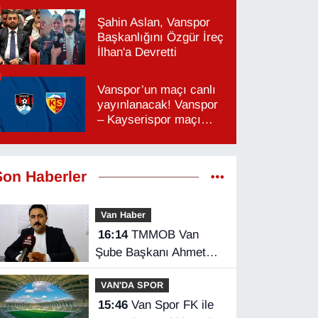
Şahin Aslan, Vanspor
Başkanlığını Özgür İreç
İlhan'a Devretti
Vanspor’un maçı canlı
yayınlanacak! Vanspor
– Kayserispor maçı
hangi kanalda, saat
kaçta?
Son Haberler
Van Haber
16:14
TMMOB Van
Şube Başkanı Ahmet
Ortakçı: Van’da otopark
VAN'DA SPOR
yetersizliği ciddi sorun!
15:46
Van Spor FK ile