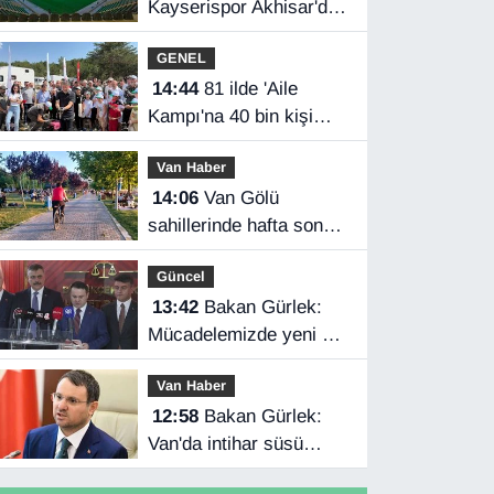
Kayserispor Akhisar'da
rakip
GENEL
14:44
81 ilde 'Aile
Kampı'na 40 bin kişi
katıldı
Van Haber
14:06
Van Gölü
sahillerinde hafta sonu
yoğunluğu
Güncel
13:42
Bakan Gürlek:
Mücadelemizde yeni bir
boyuta geçeceğiz
Van Haber
12:58
Bakan Gürlek:
Van'da intihar süsü
verilen olay aydınlatıldı