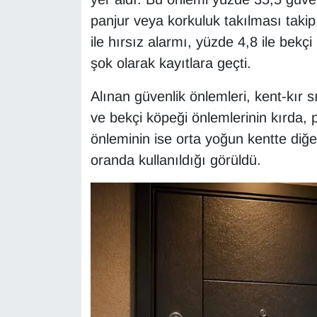
KURDÎ
panjur veya korkuluk takılması takip
MAGAZİN
ile hırsız alarmı, yüzde 4,8 ile bekçi
şok olarak kayıtlara geçti.
MEDYA
Alınan güvenlik önlemleri, kent-kır s
ONE EKONOMİ
ve bekçi köpeği önlemlerinin kırda, 
önleminin ise orta yoğun kentte diğ
POLİTİKA
oranda kullanıldığı görüldü.
Resmi İlanlar
RÖPORTAJ
SAĞLIK
Seri İlan