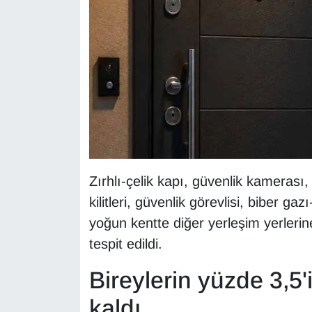
Sinema - TV
SİYASET
SPOR
TEBRİK
TEKNOLOJİ
Zırhlı-çelik kapı, güvenlik kamerası
Turizm
kilitleri, güvenlik görevlisi, biber ga
yoğun kentte diğer yerleşim yerleri
VAN'DA SPOR
tespit edildi.
Vasıta
Bireylerin yüzde 3,5'
YAŞAM
kaldı