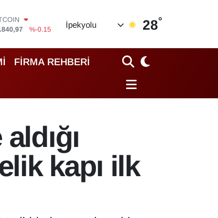
°
OLAR
28
İpekyolu
,7436
%0.18
URO
,2510
%0.32
TERLİN
İ
FİRMA REHBERİ
,4811
%0.38
RAM ALTIN
60.55
%0
İST100
.779
%-14
ITCOIN
 aldığı
.840,97
%-0.15
lik kapı ilk