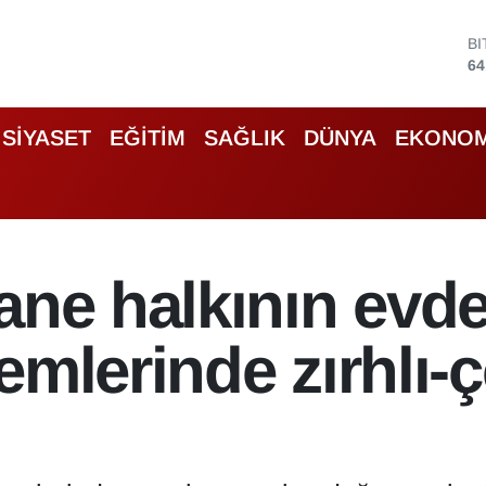
D
47
E
55
S
SİYASET
EĞİTİM
SAĞLIK
DÜNYA
EKONOM
64
G
66
B
13
B
ane halkının evde
64
mlerinde zırhlı-çe