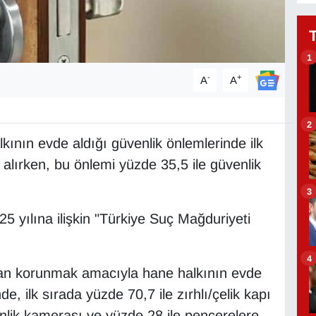
1
-
+
A
A
2
nın evde aldığı güvenlik önlemlerinde ilk
ı alırken, bu önlemi yüzde 35,5 ile güvenlik
3
5 yılına ilişkin "Türkiye Suç Mağduriyeti
4
çtan korunmak amacıyla hane halkının evde
de, ilk sırada yüzde 70,7 ile zırhlı/çelik kapı
nlik kamerası ve yüzde 28 ile pencerelere