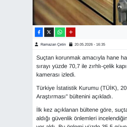
Gündem
Haber
HABERDE İNSAN
Ramazan Çetin
20.05.2026 - 16:35
İngilizce
Suçtan korunmak amacıyla hane halkı
sırayı yüzde 70,7 ile zırhlı-çelik kap
Kadın
kamerası izledi.
Kamu Alımları
Türkiye İstatistik Kurumu (TÜİK), 202
Araştırması" bültenini açıkladı.
Kim Kimdir?
İlk kez açıklanan bültene göre, su
Kültür & Sanat
aldığı güvenlik önlemleri incelendiğin
yer aldı. Bu önlemi yüzde 35,5 güve