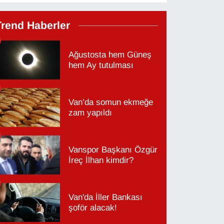
Trend Haberler
Ağustosta hem Güneş
hem Ay tutulması
Van’da somun ekmeğe
zam yapıldı
Vanspor Başkanı Özgür
İreç İlhan kimdir?
Van'da İller Bankası
şoför alacak!