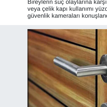
Bireylerin suç olaylarına kar
veya çelik kapı kullanımı yüzde
Diğer
güvenlik kameraları konuşlan
DÜNYA
EĞİTİM
EKONOMİ
Eleman
Emlak
En çok konuşulanlar
GENEL
Güncel