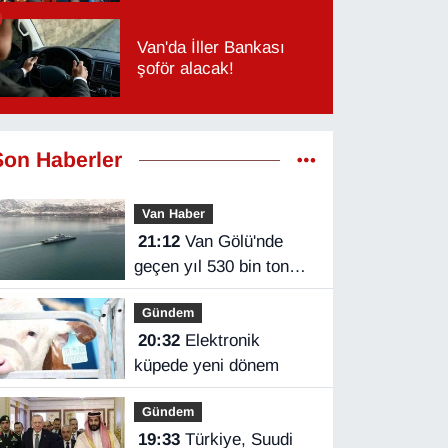
Van'da İller Bankası
şoför alacak!
Son Haberler
Van Haber
21:12
Van Gölü'nde
geçen yıl 530 bin ton
yük taşındı
Gündem
20:32
Elektronik
küpede yeni dönem
Gündem
19:33
Türkiye, Suudi