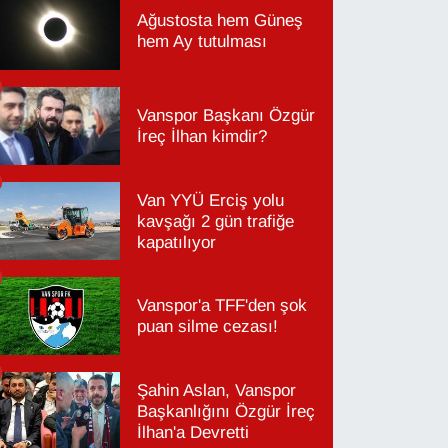
Ağustosta hem Güneş
hem Ay tutulması
Vanspor Başkanı Özgür
İreç İlhan kimdir?
Van YYÜ Erciş yolu
kavşağı 2 gün trafiğe
kapatılıyor
Vanspor'a TFF'den şok
puan silme cezası!
Şahin Aslan, Vanspor
Başkanlığını Özgür İreç
İlhan'a Devretti