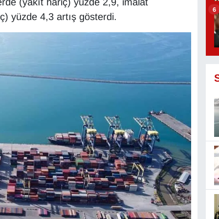
de (yakıt hariç) yüzde 2,9, imalat
6
ç) yüzde 4,3 artış gösterdi.