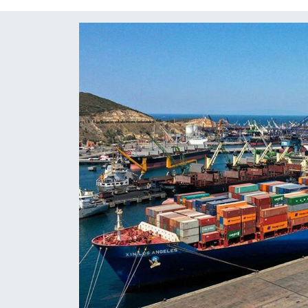
Diğer
DÜNYA
EĞİTİM
EKONOMİ
Eleman
Emlak
En çok konuşulanlar
GENEL
Güncel