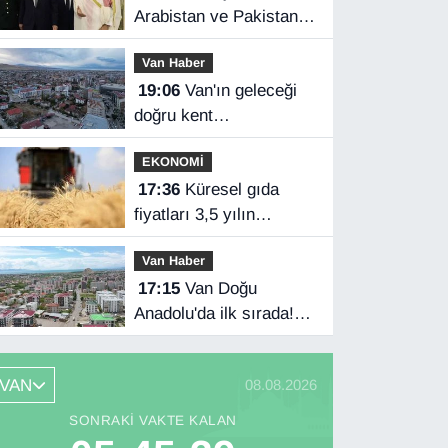
Arabistan ve Pakistan
üçlü savunma
Van Haber
anlaşması imzaladı
19:06
Van'ın geleceği
doğru kent
planlamasında
EKONOMİ
17:36
Küresel gıda
fiyatları 3,5 yılın
zirvesinde
Van Haber
17:15
Van Doğu
Anadolu'da ilk sırada!
Bakanlık verileri
paylaştı…
VAN
08.08.2026
SONRAKI VAKTE KALAN