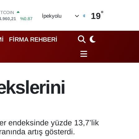
°
OLAR
19
İpekyolu
7,7436
%0.18
URO
5,2510
%0.32
TERLİN
İ
FİRMA REHBERİ
4,4811
%0.38
RAM ALTIN
648.99
%2.59
İST100
3.779
%-14
ITCOIN
ekslerini
4.960,21
%0.87
ğer endeksinde yüzde 13,7’lik
ranında artış gösterdi.