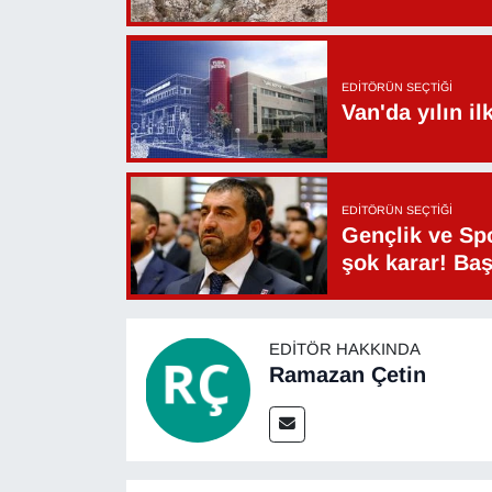
EDITÖRÜN SEÇTIĞI
Van'da yılın i
EDITÖRÜN SEÇTIĞI
Gençlik ve Sp
şok karar! Ba
EDITÖR HAKKINDA
Ramazan Çetin