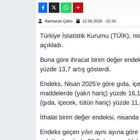
Gündem
Ramazan Çetin
12.06.2026 - 15:34
Haber
Türkiye İstatistik Kurumu (TÜİK), nisa
açıkladı.
HABERDE İNSAN
Buna göre ihracat birim değer endek
İngilizce
yüzde 13,7 artış gösterdi.
Kadın
Endeks, Nisan 2025'e göre gıda, iç
maddelerde (yakıt hariç) yüzde 16,1
Kamu Alımları
(gıda, içecek, tütün hariç) yüzde 11,1
Kim Kimdir?
İthalat birim değer endeksi, nisanda
Kültür & Sanat
Endeks geçen yılın aynı ayına göre 