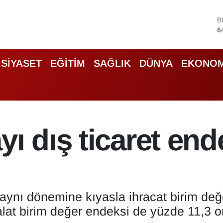
D
4
E
5
S
SİYASET
EĞİTİM
SAĞLIK
DÜNYA
EKONOM
6
G
6
B
1
B
ı dış ticaret end
6
n aynı dönemine kıyasla ihracat birim de
halat birim değer endeksi de yüzde 11,3 o