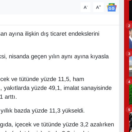
-
+
A
A
2
n ayına ilişkin dış ticaret endekslerini
3
si, nisanda geçen yılın aynı ayına kıyasla
ecek ve tütünde yüzde 11,5, ham
4
, yakıtlarda yüzde 49,1, imalat sanayisinde
 arttı.
 yıllık bazda yüzde 11,3 yükseldi.
5
gıda, içecek ve tütünde yüzde 3,2 azalırken