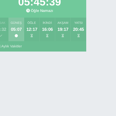
05:45:38
Öğle Namazı
SAK
GÜNEŞ
ÖĞLE
İKINDI
AKŞAM
YATSI
:32
05:07
12:17
16:06
19:17
20:45
Aylık Vakitler