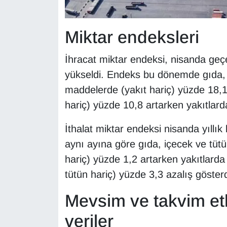
Sinema - TV
Miktar endeksleri
SİYASET
İhracat miktar endeksi, nisanda geçe
SPOR
yükseldi. Endeks bu dönemde gıda,
TEBRİK
maddelerde (yakıt hariç) yüzde 18,1,
hariç) yüzde 10,8 artarken yakıtlar
TEKNOLOJİ
İthalat miktar endeksi nisanda yıllı
Turizm
aynı ayına göre gıda, içecek ve tü
hariç) yüzde 1,2 artarken yakıtlarda
VAN'DA SPOR
tütün hariç) yüzde 3,3 azalış gösterd
Vasıta
Mevsim ve takvim etk
YAŞAM
veriler