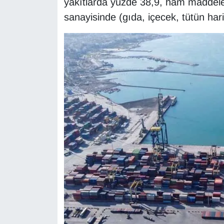
yakıtlarda yüzde 38,9, ham maddeler
KURDÎ
sanayisinde (gıda, içecek, tütün hari
MAGAZİN
MEDYA
ONE EKONOMİ
POLİTİKA
Resmi İlanlar
RÖPORTAJ
SAĞLIK
Seri İlan