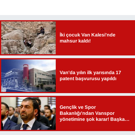
YEREL
İki çocuk Van Kalesi'nde
mahsur kaldı!
Van'da yılın ilk yarısında 17
patent başvurusu yapıldı
Gençlik ve Spor
Bakanlığı'ndan Vanspor
yönetimine şok karar! Başkan
Şahin Aslan görevden alındı!