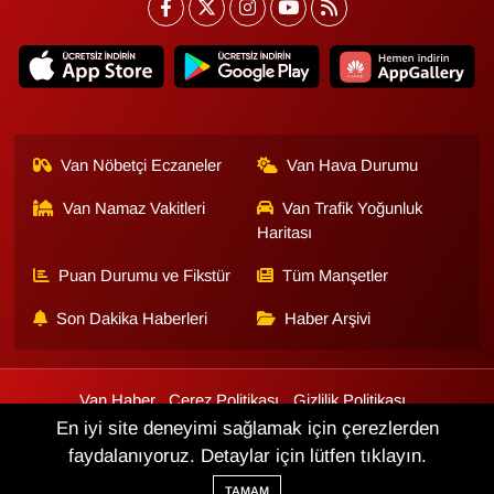
Van Nöbetçi Eczaneler
Van Hava Durumu
Van Namaz Vakitleri
Van Trafik Yoğunluk
Haritası
Puan Durumu ve Fikstür
Tüm Manşetler
Son Dakika Haberleri
Haber Arşivi
Van Haber
Çerez Politikası
Gizlilik Politikası
Üyelik Sözleşmesi
Veri Politikası
Künye
İletişim
En iyi site deneyimi sağlamak için çerezlerden
faydalanıyoruz. Detaylar için lütfen tıklayın.
Haber Yazılımı:
TE Bilişim
TAMAM