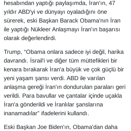
KURDÎ
hesabından yaptığı paylaşımda, İran'ın, 47
yıldır ABD'yi ve dünyayı oyaladığını öne
MAGAZİN
sürerek, eski Başkan Barack Obama'nın İran
ile yaptığı Nükleer Anlaşmayı İran'ın başarısı
MEDYA
olarak değerlendirdi.
ONE EKONOMİ
Trump, “Obama onlara sadece iyi değil, harika
davrandı. İsrail'i ve diğer tüm müttefikleri bir
POLİTİKA
kenara bırakarak İran'a büyük ve çok güçlü bir
Resmi İlanlar
yeni yaşam şansı verdi. ABD ile varılan
anlaşma gereği İran'ın dondurulan paraları geri
RÖPORTAJ
verildi. Para bavullar ve çantalar içinde uçakla
İran'a gönderildi ve İranlılar şanslarına
SAĞLIK
inanamadılar” ifadelerini kullandı.
Seri İlan
Eski Başkan Joe Biden'ın, Obama'dan daha