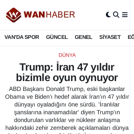
3.SAYFA
Van Nöbetçi Eczaneler
VAN'DA SPOR
GÜNCEL
GENEL
SİYASET
EĞ
ASAYİŞ
Van Hava Durumu
BİLİM VE TEKNOLOJİ
Van Namaz Vakitleri
DÜNYA
Trump: İran 47 yıldır
Biyografi
Van Trafik Yoğunluk Haritası
bizimle oyun oynuyor
Bölge Haberleri
Süper Lig Puan Durumu ve Fikstür
ABD Başkanı Donald Trump, eski başkanlar
Obama ve Biden’ı hedef alarak İran’ın 47 yıldır
ÇEVRE
Tüm Manşetler
dünyayı oyaladığını öne sürdü. 'İranlılar
şanslarına inanamadılar' diyen Trump’ın
Deprem
Son Dakika Haberleri
dondurulan varlıklar ve nükleer anlaşma
hakkındaki zehir zemberek açıklamaları dünya
Dernekler, Odalar
Haber Arşivi