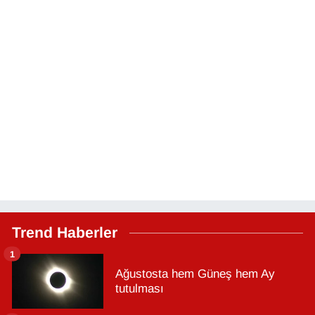
Trend Haberler
1
Ağustosta hem Güneş hem Ay
tutulması