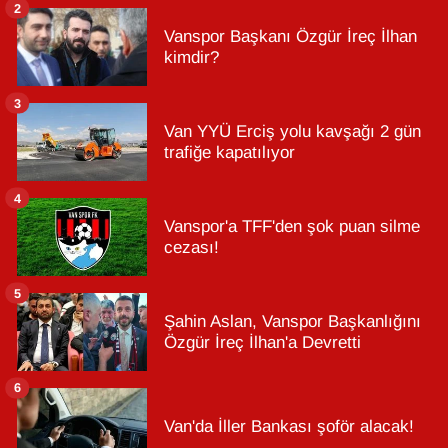
2
Vanspor Başkanı Özgür İreç İlhan
kimdir?
3
Van YYÜ Erciş yolu kavşağı 2 gün
trafiğe kapatılıyor
4
Vanspor'a TFF'den şok puan silme
cezası!
5
Şahin Aslan, Vanspor Başkanlığını
Özgür İreç İlhan'a Devretti
6
Van'da İller Bankası şoför alacak!