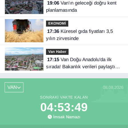
19:06
Van'ın geleceği doğru kent
planlamasında
EKONOMİ
17:36
Küresel gıda fiyatları 3,5
yılın zirvesinde
Van Haber
17:15
Van Doğu Anadolu'da ilk
sırada! Bakanlık verileri paylaştı…
VAN
08.08.2026
SONRAKI VAKTE KALAN
04:53:49
İmsak Namazı