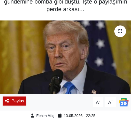
gündemine bomba gibi düştü. İşte o paylaşımın
perde arkası...
Diğer
DÜNYA
EĞİTİM
EKONOMİ
Eleman
Emlak
En çok konuşulanlar
Paylaş
-
+
A
A
GENEL
Fehim Atiş
10.05.2026 - 22:25
Güncel