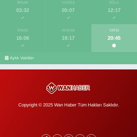
İMSAK
GÜNEŞ
ÖĞLE
03:32
05:07
12:17
İKINDI
AKŞAM
YATSI
16:06
19:17
20:45
Aylık Vakitler
Copyright © 2025 Wan Haber Tüm Hakları Saklıdır.