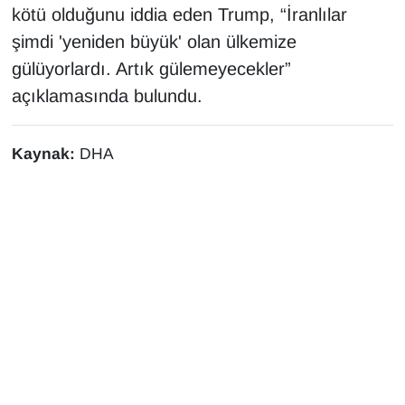
kötü olduğunu iddia eden Trump, “İranlılar
Sinema - TV
şimdi 'yeniden büyük' olan ülkemize
SİYASET
gülüyorlardı. Artık gülemeyecekler”
açıklamasında bulundu.
SPOR
Kaynak:
DHA
TEBRİK
TEKNOLOJİ
Turizm
VAN'DA SPOR
Vasıta
YAŞAM