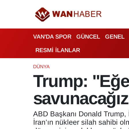
3.SAYFA
Van Nöbetçi Eczaneler
VAN'DA SPOR
GÜNCEL
GENEL
ASAYİŞ
Van Hava Durumu
RESMİ İLANLAR
BİLİM VE TEKNOLOJİ
Van Namaz Vakitleri
Biyografi
Van Trafik Yoğunluk Haritası
DÜNYA
Trump: "Eğer 
Bölge Haberleri
Süper Lig Puan Durumu ve Fikstür
savunacağız
ÇEVRE
Tüm Manşetler
Deprem
Son Dakika Haberleri
ABD Başkanı Donald Trump, İsr
İran’ın nükleer silah sahibi 
Dernekler, Odalar
Haber Arşivi