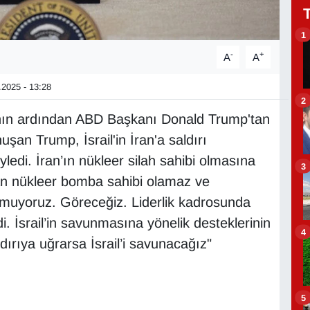
1
-
+
A
A
2025 - 13:28
2
larının ardından ABD Başkanı Donald Trump'tan
şan Trump, İsrail'in İran'a saldırı
ledi. İran’ın nükleer silah sahibi olmasına
3
an nükleer bomba sahibi olamaz ve
uyoruz. Göreceğiz. Liderlik kadrosunda
i. İsrail’in savunmasına yönelik desteklerinin
4
ırıya uğrarsa İsrail’i savunacağız"
5