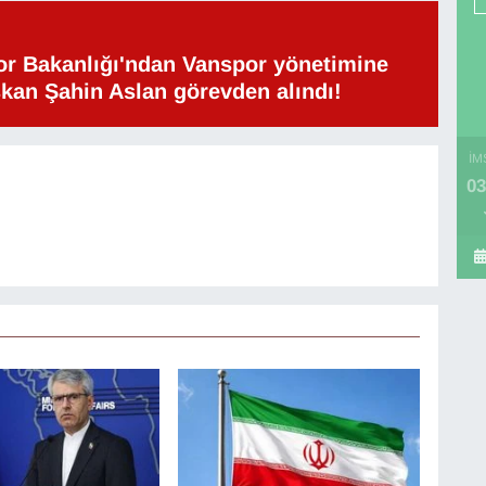
or Bakanlığı'ndan Vanspor yönetimine
şkan Şahin Aslan görevden alındı!
İM
03