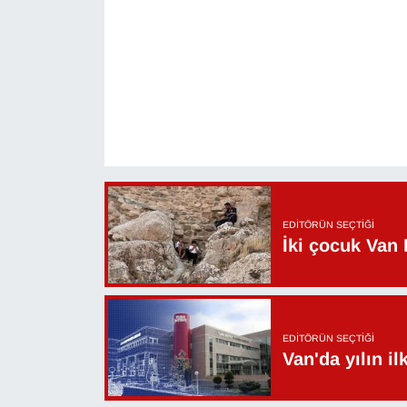
Sinema - TV
SİYASET
SPOR
TEBRİK
TEKNOLOJİ
EDITÖRÜN SEÇTIĞI
İki çocuk Van 
Turizm
VAN'DA SPOR
Vasıta
EDITÖRÜN SEÇTIĞI
Van'da yılın i
YAŞAM