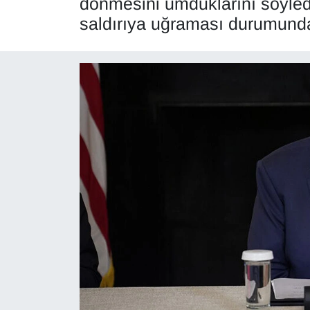
dönmesini umduklarını söyledi
saldırıya uğraması durumunda
Diğer
DÜNYA
EĞİTİM
EKONOMİ
Eleman
Emlak
En çok konuşulanlar
GENEL
Güncel