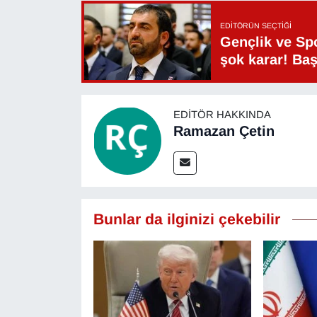
YEREL
EDITÖRÜN SEÇTIĞI
Gençlik ve Sp
şok karar! Ba
EDITÖR HAKKINDA
Ramazan Çetin
Bunlar da ilginizi çekebilir