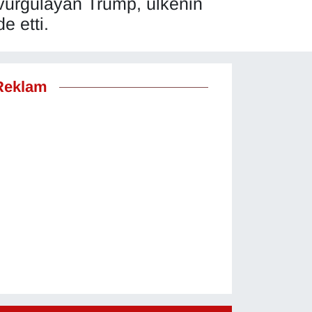
 vurgulayan Trump, ülkenin
 etti.
Reklam