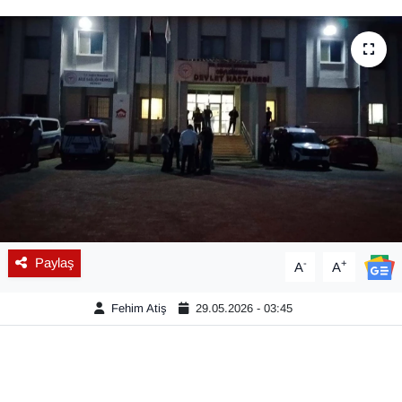
Diğer
DÜNYA
EĞİTİM
EKONOMİ
Eleman
Emlak
Paylaş
-
+
A
A
En çok konuşulanlar
Fehim Atiş
29.05.2026 - 03:45
GENEL
Güncel