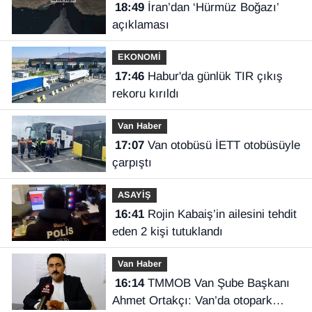
18:49
İran’dan ‘Hürmüz Boğazı’
açıklaması
EKONOMİ
17:46
Habur'da günlük TIR çıkış
rekoru kırıldı
Van Haber
17:07
Van otobüsü İETT otobüsüyle
çarpıştı
ASAYİŞ
16:41
Rojin Kabaiş’in ailesini tehdit
eden 2 kişi tutuklandı
Van Haber
16:14
TMMOB Van Şube Başkanı
Ahmet Ortakçı: Van’da otopark