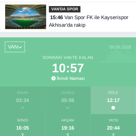
yetersizliği ciddi sorun!
VAN'DA SPOR
15:46
Van Spor FK ile Kayserispor
Akhisar'da rakip
VAN
09.08.2026
SONRAKI VAKTE KALAN
10:57
İkindi Namazı
İMSAK
GÜNEŞ
ÖĞLE
03:34
05:08
12:17
İKINDI
AKŞAM
YATSI
16:05
19:16
20:44