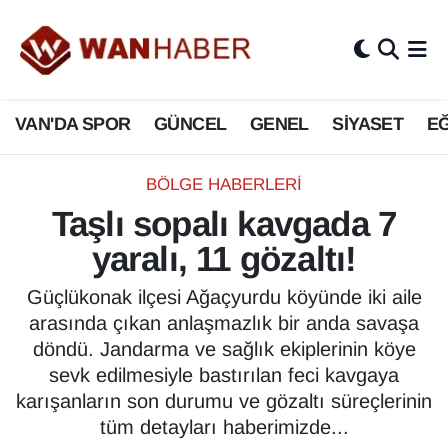
3.SAYFA
Van Nöbetçi Eczaneler
VAN'DA SPOR
GÜNCEL
GENEL
SİYASET
EĞ
ASAYİŞ
Van Hava Durumu
BİLİM VE TEKNOLOJİ
Van Namaz Vakitleri
BÖLGE HABERLERI
Taşlı sopalı kavgada 7
Biyografi
Van Trafik Yoğunluk Haritası
yaralı, 11 gözaltı!
Bölge Haberleri
Süper Lig Puan Durumu ve Fikstür
Güçlükonak ilçesi Ağaçyurdu köyünde iki aile
arasında çıkan anlaşmazlık bir anda savaşa
ÇEVRE
Tüm Manşetler
döndü. Jandarma ve sağlık ekiplerinin köye
sevk edilmesiyle bastırılan feci kavgaya
Deprem
Son Dakika Haberleri
karışanların son durumu ve gözaltı süreçlerinin
tüm detayları haberimizde...
Dernekler, Odalar
Haber Arşivi