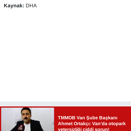
Sinema - TV
Kaynak:
DHA
SİYASET
SPOR
TEBRİK
TEKNOLOJİ
Turizm
VAN'DA SPOR
Vasıta
TMMOB Van Şube Başkanı
Ahmet Ortakçı: Van’da otopark
YAŞAM
yetersizliği ciddi sorun!