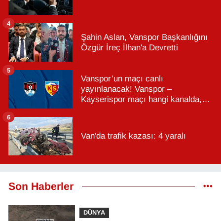
4
Şahin Aslan, Vanspor Başkanlığını
Özgür İreç İlhan'a Devretti
5
Vanspor’un maçı canlı
yayınlanacak! Vanspor –
Kayserispor maçı hangi kanalda,
saat kaçta?
6
Van'da trafik kazası: 4 yaralı
Son Haberler
DÜNYA