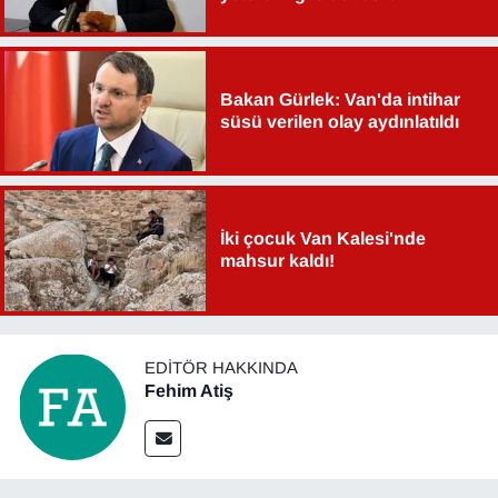
YEREL
Bakan Gürlek: Van'da intihar
süsü verilen olay aydınlatıldı
İki çocuk Van Kalesi'nde
mahsur kaldı!
EDITÖR HAKKINDA
Fehim Atiş