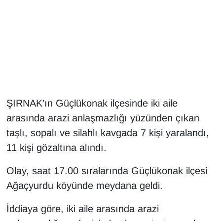
Gündem
Haber
HABERDE İNSAN
İngilizce
ŞIRNAK’ın Güçlükonak ilçesinde iki aile
arasında arazi anlaşmazlığı yüzünden çıkan
Kadın
taşlı, sopalı ve silahlı kavgada 7 kişi yaralandı,
11 kişi gözaltına alındı.
Kamu Alımları
Olay, saat 17.00 sıralarında Güçlükonak ilçesi
Kim Kimdir?
Ağaçyurdu köyünde meydana geldi.
Kültür & Sanat
İddiaya göre, iki aile arasında arazi