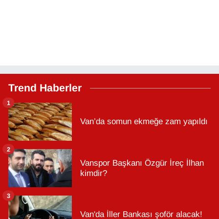
Trend Haberler
1
Van’da somun ekmeğe zam yapıldı
2
Vanspor Başkanı Özgür İreç İlhan
kimdir?
3
Van'da İller Bankası şoför alacak!