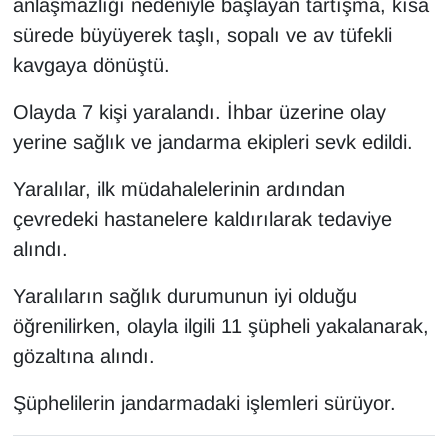
anlaşmazlığı nedeniyle başlayan tartışma, kısa
KURDÎ
sürede büyüyerek taşlı, sopalı ve av tüfekli
MAGAZİN
kavgaya dönüştü.
MEDYA
Olayda 7 kişi yaralandı. İhbar üzerine olay
yerine sağlık ve jandarma ekipleri sevk edildi.
ONE EKONOMİ
Yaralılar, ilk müdahalelerinin ardından
POLİTİKA
çevredeki hastanelere kaldırılarak tedaviye
alındı.
Resmi İlanlar
Yaralıların sağlık durumunun iyi olduğu
RÖPORTAJ
öğrenilirken, olayla ilgili 11 şüpheli yakalanarak,
gözaltına alındı.
SAĞLIK
Şüphelilerin jandarmadaki işlemleri sürüyor.
Seri İlan