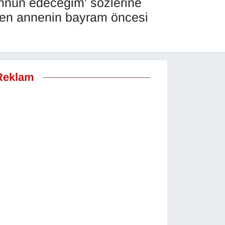
memnun edeceğim' sözlerine
eden annenin bayram öncesi
Reklam