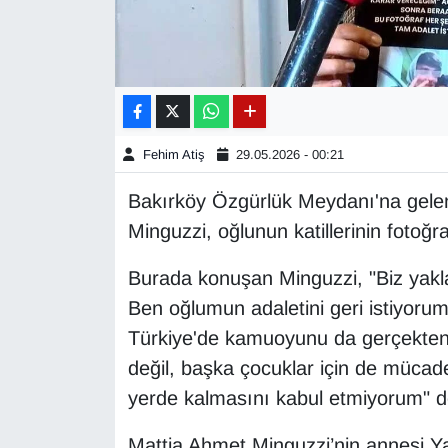
Gündem
Haber
HABERDE İNSAN
Fehim Atiş
29.05.2026 - 00:21
İngilizce
Bakırköy Özgürlük Meydanı'na gele
Minguzzi, oğlunun katillerinin fotoğra
Kadın
Burada konuşan Minguzzi, "Biz yakla
Kamu Alımları
Ben oğlumun adaletini geri istiyoru
Türkiye'de kamuoyunu da gerçekten 
Kim Kimdir?
değil, başka çocuklar için de müca
yerde kalmasını kabul etmiyorum" d
Kültür & Sanat
Mattia Ahmet Minguzzi’nin annesi Y