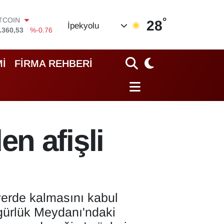
ITCOIN
.360,53
%-0.76
°
28
OLAR
İpekyolu
,7069
%0.17
URO
,0265
%0.01
İ
FİRMA REHBERİ
TERLİN
,1897
%0.02
RAM ALTIN
18.49
%2.12
İST100
.887
%64
n afişli
yerde kalmasını kabul
gürlük Meydanı'ndaki