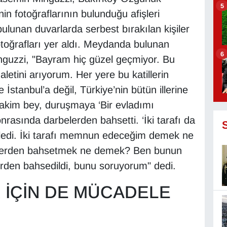
5
in fotoğraflarının bulunduğu afişleri
lunan duvarlarda serbest bırakılan kişiler
fotoğrafları yer aldı. Meydanda bulunan
6
guzzi, "Bayram hiç güzel geçmiyor. Bu
etini arıyorum. Her yere bu katillerin
İstanbul’a değil, Türkiye’nin bütün illerine
Hakim bey, duruşmaya ‘Bir evladımı
nrasında darbelerden bahsetti. ‘İki tarafı da
ledi. İki tarafı memnun edeceğim demek ne
erden bahsetmek ne demek? Ben bunun
rden bahsedildi, bunu soruyorum" dedi.
 İÇİN DE MÜCADELE