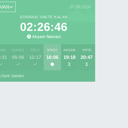
VAN
07.08.2026
SONRAKI VAKTE KALAN
02:26:45
Akşam Namazı
SAK
GÜNEŞ
ÖĞLE
İKINDI
AKŞAM
YATSI
:31
05:06
12:17
16:06
19:18
20:47
Aylık Vakitler