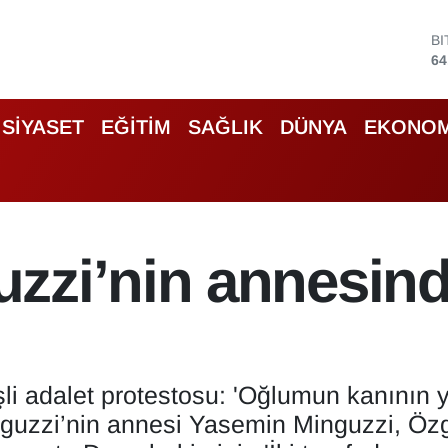
B
64
D
47
E
55
SİYASET
EĞİTİM
SAĞLIK
DÜNYA
EKONOM
S
64
G
66
B
13
zi’nin annesinde
şli adalet protestosu: 'Oğlumun kanının 
nguzzi’nin annesi Yasemin Minguzzi, Öz