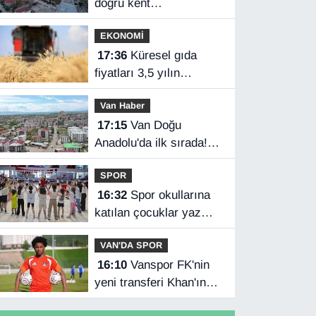
doğru kent
planlamasında
EKONOMİ
17:36
Küresel gıda
fiyatları 3,5 yılın
zirvesinde
Van Haber
17:15
Van Doğu
Anadolu'da ilk sırada!
Bakanlık verileri
SPOR
paylaştı…
16:32
Spor okullarına
katılan çocuklar yaz
tatilini dolu dolu
VAN'DA SPOR
geçiriyor
16:10
Vanspor FK'nin
yeni transferi Khan'ın
Türkiye mutluluğu