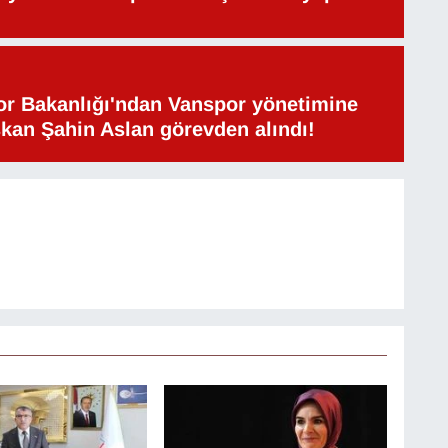
or Bakanlığı'ndan Vanspor yönetimine
şkan Şahin Aslan görevden alındı!