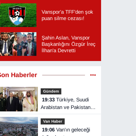
Vanspor'a TFF'den şok
puan silme cezası!
Şahin Aslan, Vanspor
Başkanlığını Özgür İreç
İlhan'a Devretti
Son Haberler
Gündem
19:33
Türkiye, Suudi
Arabistan ve Pakistan
üçlü savunma
Van Haber
anlaşması imzaladı
19:06
Van'ın geleceği