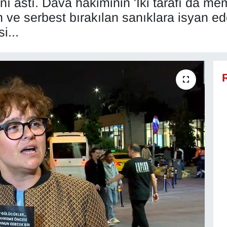
arını astı. Dava hakiminin 'İki tarafı da 
n ve serbest bırakılan sanıklara isyan 
i...