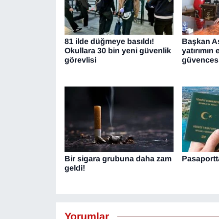
81 ilde düğmeye basıldı!
Başkan As
Okullara 30 bin yeni güvenlik
yatırımın
görevlisi
güvencesi
Bir sigara grubuna daha zam
Pasaportt
geldi!
Yorumlar