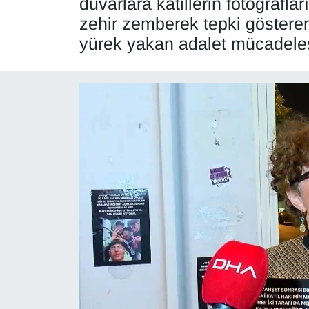
duvarlara katillerin fotoğrafl
zehir zemberek tepki göstere
Diğer
yürek yakan adalet mücadeles
DÜNYA
EĞİTİM
EKONOMİ
Eleman
Emlak
En çok konuşulanlar
GENEL
Güncel