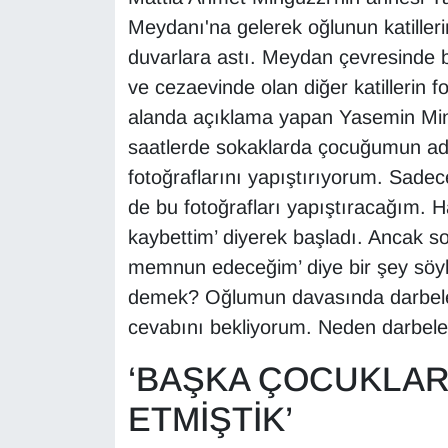
KURDÎ
Meydanı'na gelerek oğlunun katillerin
duvarlara astı. Meydan çevresinde bu
MAGAZİN
ve cezaevinde olan diğer katillerin 
MEDYA
alanda açıklama yapan Yasemin Min
saatlerde sokaklarda çocuğumun adal
ONE EKONOMİ
fotoğraflarını yapıştırıyorum. Sadece 
de bu fotoğrafları yapıştıracağım. 
POLİTİKA
kaybettim’ diyerek başladı. Ancak so
Resmi İlanlar
memnun edeceğim’ diye bir şey söy
demek? Oğlumun davasında darbel
RÖPORTAJ
cevabını bekliyorum. Neden darbele
SAĞLIK
‘BAŞKA ÇOCUKLAR
ETMİŞTİK’
Seri İlan