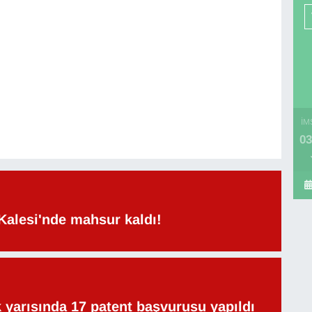
İM
03
Kalesi'nde mahsur kaldı!
lk yarısında 17 patent başvurusu yapıldı