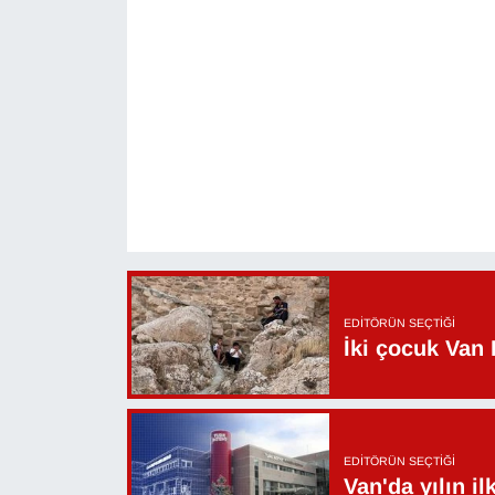
YEREL
EDITÖRÜN SEÇTIĞI
İki çocuk Van 
EDITÖRÜN SEÇTIĞI
Van'da yılın i