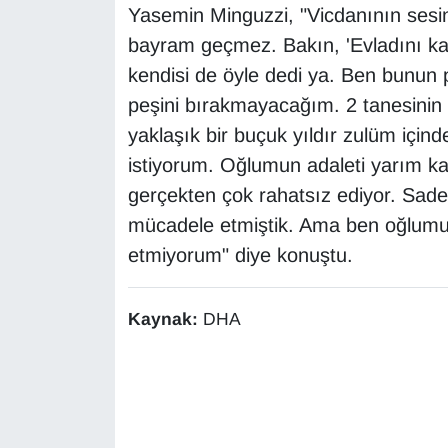
Yasemin Minguzzi, "Vicdanının sesini
Sinema - TV
bayram geçmez. Bakın, 'Evladını ka
SİYASET
kendisi de öyle dedi ya. Ben bunun 
peşini bırakmayacağım. 2 tanesinin
SPOR
yaklaşık bir buçuk yıldır zulüm için
istiyorum. Oğlumun adaleti yarım k
TEBRİK
gerçekten çok rahatsız ediyor. Sadec
TEKNOLOJİ
mücadele etmiştik. Ama ben oğlumu
etmiyorum" diye konuştu.
Turizm
Kaynak:
DHA
VAN'DA SPOR
Vasıta
YAŞAM