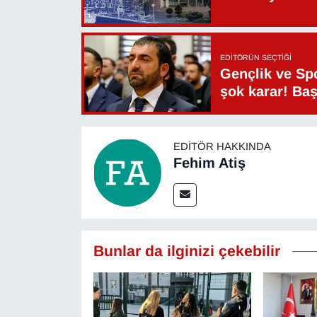
EDITÖRÜN SEÇTIĞI
Gençlik ve Sp
şok karar! Ba
EDITÖR HAKKINDA
Fehim Atiş
Bunlar da ilginizi çekebilir