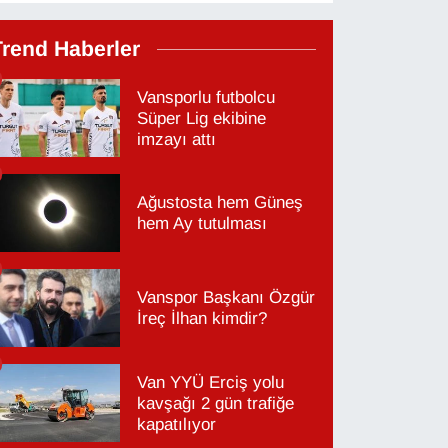
Trend Haberler
Vansporlu futbolcu
Süper Lig ekibine
imzayı attı
Ağustosta hem Güneş
hem Ay tutulması
Vanspor Başkanı Özgür
İreç İlhan kimdir?
Van YYÜ Erciş yolu
kavşağı 2 gün trafiğe
kapatılıyor