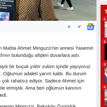
1
-
+
A
A
2
n Mattia Ahmet Minguzzi’nin annesi Yasemin
fının bulunduğu afişleri duvarlara astı.
3
şık bir buçuk yıldır zulüm içinde yaşıyoruz.
m. Oğlumun adaleti yarım kaldı. Bu durum
çok rahatsız ediyor. Sadece Ahmet için
4
dele etmiştik. Ama ben oğlumun kanının
edi.
asemin Minguzzi, Bakırköy Özgürlük