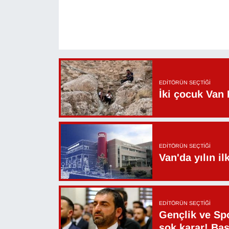
EDITÖRÜN SEÇTIĞI
İki çocuk Van 
EDITÖRÜN SEÇTIĞI
Van'da yılın i
EDITÖRÜN SEÇTIĞI
Gençlik ve Sp
şok karar! Ba