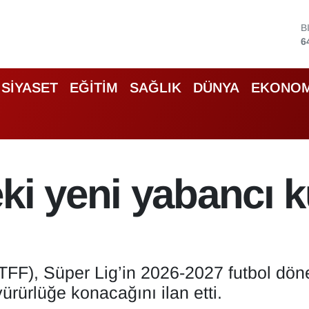
D
4
E
5
S
SİYASET
EĞİTİM
SAĞLIK
DÜNYA
EKONOM
6
G
6
B
1
B
i yeni yabancı ku
6
TFF), Süper Lig’in 2026-2027 futbol d
rürlüğe konacağını ilan etti.