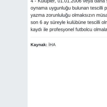
4 - Kulüpler, 01.01.2006 veya daha 
oynama uygunluğu bulunan tescilli pr
yazma zorunluluğu olmaksızın müsaba
son 6 ay süreyle kulübüne tescilli 
kaydı ile profesyonel futbolcu olmal
Kaynak:
İHA