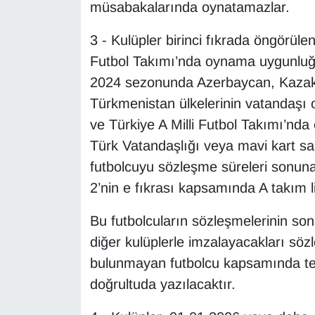
müsabakalarında oynatamazlar.
YEREL
3 - Kulüpler birinci fıkrada öngörülen
Futbol Takımı’nda oynama uygunluğu
2024 sezonunda Azerbaycan, Kazakis
Türkmenistan ülkelerinin vatandaşı o
ve Türkiye A Milli Futbol Takımı’nd
Türk Vatandaşlığı veya mavi kart sah
futbolcuyu sözleşme süreleri sonun
2’nin e fıkrası kapsamında A takım li
Bu futbolcuların sözleşmelerinin so
diğer kulüplerle imzalayacakları sö
bulunmayan futbolcu kapsamında tesc
doğrultuda yazılacaktır.