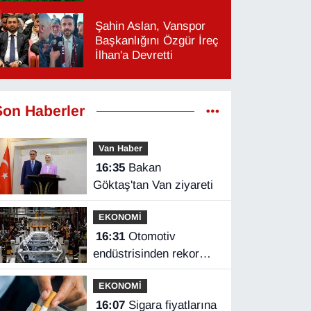
Şahin Aslan, Vanspor
Başkanlığını Özgür İreç
İlhan'a Devretti
Son Haberler
Van Haber
16:35
Bakan
Göktaş'tan Van ziyareti
EKONOMİ
16:31
Otomotiv
endüstrisinden rekor
ihracat
EKONOMİ
16:07
Sigara fiyatlarına