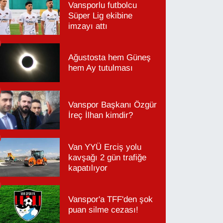
Vansporlu futbolcu
Süper Lig ekibine
imzayı attı
Ağustosta hem Güneş
hem Ay tutulması
Vanspor Başkanı Özgür
İreç İlhan kimdir?
Van YYÜ Erciş yolu
kavşağı 2 gün trafiğe
kapatılıyor
Vanspor'a TFF'den şok
puan silme cezası!