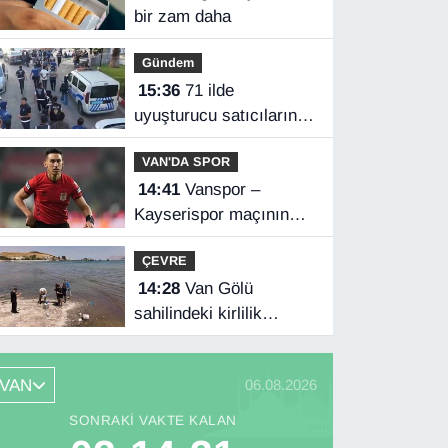
bir zam daha
Gündem
15:36
71 ilde
uyuşturucu satıcılarına
operasyon
VAN'DA SPOR
14:41
Vanspor –
Kayserispor maçının
hakemleri belli oldu
ÇEVRE
14:28
Van Gölü
sahilindeki kirlilik
ihbarları üzerine
numune alındı
VAN
06.08.2026
SONRAKI VAKTE KALAN