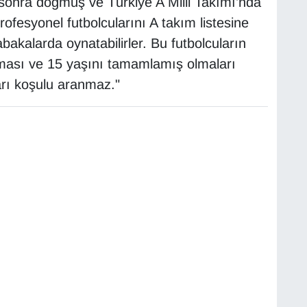
sonra doğmuş ve Türkiye A Milli Takımı’nda
ofesyonel futbolcularını A takım listesine
kalarda oynatabilirler. Bu futbolcuların
olması ve 15 yaşını tamamlamış olmaları
arı koşulu aranmaz."