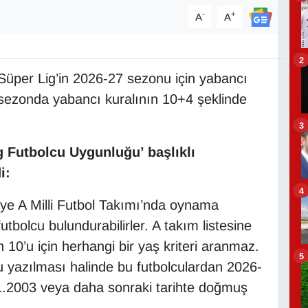
-
+
A
A
2
Süper Lig’in 2026-27 sezonu için yabancı
ni sezonda yabancı kuralının 10+4 şeklinde
3
 Futbolcu Uygunluğu’ başlıklı
i:
4
kiye A Milli Futbol Takımı’nda oynama
bolcu bulundurabilirler. A takım listesine
 10’u için herhangi bir yaş kriteri aranmaz.
5
u yazılması halinde bu futbolculardan 2026-
.2003 veya daha sonraki tarihte doğmuş