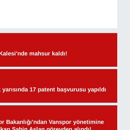
Kalesi'nde mahsur kaldı!
lk yarısında 17 patent başvurusu yapıldı
or Bakanlığı'ndan Vanspor yönetimine
şkan Şahin Aslan görevden alındı!