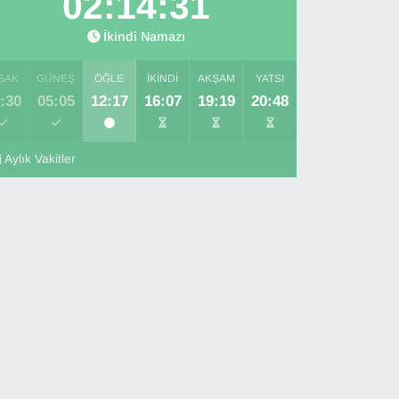
02:14:30
İkindi Namazı
SAK
GÜNEŞ
ÖĞLE
İKINDI
AKŞAM
YATSI
:30
05:05
12:17
16:07
19:19
20:48
Aylık Vakitler