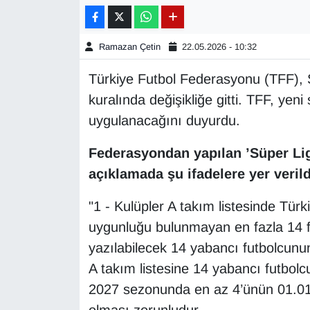
Gündem
Ramazan Çetin
22.05.2026 - 10:32
Haber
Türkiye Futbol Federasyonu (TFF), 
kuralında değişikliğe gitti. TFF, ye
HABERDE İNSAN
uygulanacağını duyurdu.
İngilizce
Federasyondan yapılan ’Süper Lig
açıklamada şu ifadelere yer verild
Kadın
"1 - Kulüpler A takım listesinde Tür
Kamu Alımları
uygunluğu bulunmayan en fazla 14 fut
Kim Kimdir?
yazılabilecek 14 yabancı futbolcunun
A takım listesine 14 yabancı futbolc
Kültür & Sanat
2027 sezonunda en az 4’ünün 01.01