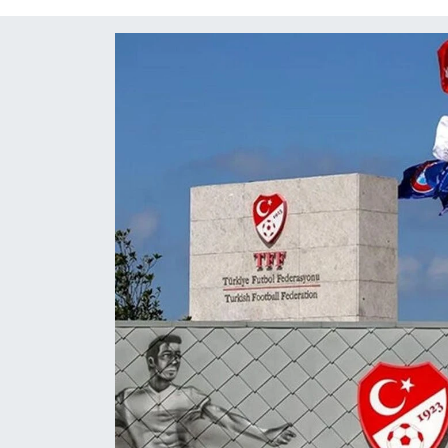
Diğer
DÜNYA
EĞİTİM
EKONOMİ
Eleman
Emlak
En çok konuşulanlar
GENEL
Güncel