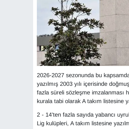
Sinema - TV
SİYASET
SPOR
TEBRİK
TEKNOLOJİ
2026-2027 sezonunda bu kapsamda 
Turizm
yazılmış 2003 yılı içerisinde doğmuş
fazla süreli sözleşme imzalanması h
VAN'DA SPOR
kurala tabi olarak A takım listesine ya
Vasıta
2 - 14’ten fazla sayıda yabancı uyru
YAŞAM
Lig kulüpleri, A takım listesine yazı