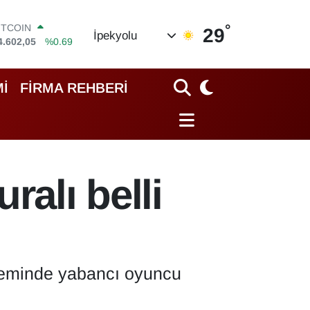
°
OLAR
29
İpekyolu
7,5986
%0.06
URO
5,0700
%0.1
TERLİN
İ
FİRMA REHBERİ
4,2438
%0.21
RAM ALTIN
513.94
%0.32
İST100
3.768
%48
ITCOIN
ralı belli
4.602,05
%0.69
öneminde yabancı oyuncu