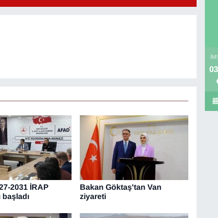
İM
03
27-2031 İRAP
Bakan Göktaş'tan Van
ı başladı
ziyareti