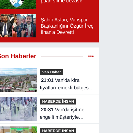
puan silme cezası!
Şahin Aslan, Vanspor
Başkanlığını Özgür İreç
İlhan'a Devretti
Son Haberler
Van Haber
21:01
Van’da kira
fiyatları emekli bütçesini
zorluyor
HABERDE İNSAN
20:31
Van'da işitme
engelli müşteriyle
halaylı pazarlık
HABERDE İNSAN
gülümsetti