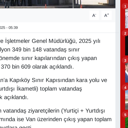
1
-
+
A
A
25 - 05:39
2
ve İşletmeler Genel Müdürlüğü, 2025 yılı
yon 349 bin 148 vatandaş sınır
 dönemde sınır kapılarından çıkış yapan
3
 370 bin 609 olarak açıklandı.
’a Kapıköy Sınır Kapısından kara yolu ve
4
Yurtdışı İkametli) toplam vatandaş
k açıklandı.
vatandaş ziyaretçilerin (Yurtiçi + Yurtdışı
5
lımında ise Van üzerinden çıkış yapan toplam
yıtlara geçti.