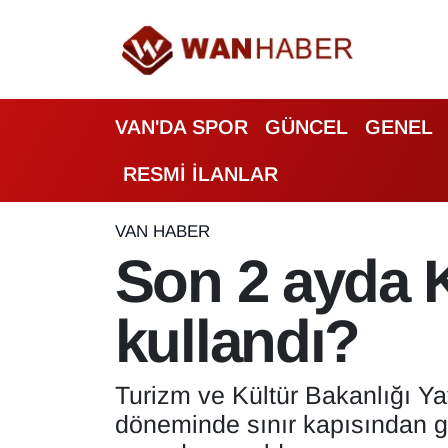
3.SAYFA
Van Nöbetçi Eczaneler
VAN'DA SPOR
GÜNCEL
GENEL
ASAYİŞ
Van Hava Durumu
RESMİ İLANLAR
BİLİM VE TEKNOLOJİ
Van Namaz Vakitleri
Biyografi
Van Trafik Yoğunluk Haritası
VAN HABER
Son 2 ayda K
Bölge Haberleri
Süper Lig Puan Durumu ve Fikstür
kullandı?
ÇEVRE
Tüm Manşetler
Deprem
Son Dakika Haberleri
Turizm ve Kültür Bakanlığı Ya
döneminde sınır kapısından gir
Dernekler, Odalar
Haber Arşivi