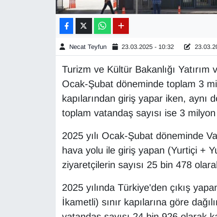
Gündem
Haber
Necat Teyfun
23.03.2025 - 10:32
23.03.20
Turizm ve Kültür Bakanlığı Yatırım 
HABERDE İNSAN
Ocak-Şubat döneminde toplam 3 mil
İngilizce
kapılarından giriş yapar iken, aynı
toplam vatandaş sayısı ise 3 milyon
Kadın
2025 yılı Ocak-Şubat döneminde Van
Kamu Alımları
hava yolu ile giriş yapan (Yurtiçi + 
ziyaretçilerin sayısı 25 bin 478 olara
Kim Kimdir?
2025 yılında Türkiye'den çıkış yapan 
Kültür & Sanat
İkametli) sınır kapılarına göre dağı
vatandaş sayısı 24 bin 926 olarak ka