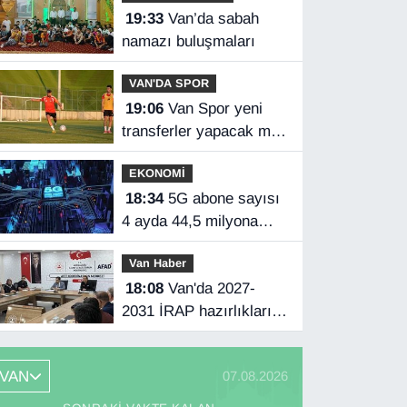
19:33
Van’da sabah
namazı buluşmaları
VAN'DA SPOR
19:06
Van Spor yeni
transferler yapacak mı?
Başkan Özgür İreç İlhan
EKONOMİ
açıkladı
18:34
5G abone sayısı
4 ayda 44,5 milyona
ulaştı
Van Haber
18:08
Van'da 2027-
2031 İRAP hazırlıkları
başladı
VAN
07.08.2026