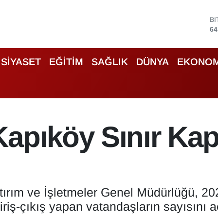
B
64
D
47
E
55
SİYASET
EĞİTİM
SAĞLIK
DÜNYA
EKONOM
S
64
G
65
B
13
apıköy Sınır Kapı
tırım ve İşletmeler Genel Müdürlüğü, 20
iş-çıkış yapan vatandaşların sayısını açı