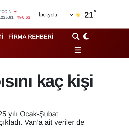
ITCOIN
.225,61
%-0.63
°
21
İpekyolu
OLAR
,7143
%0.16
URO
,0317
%-0.02
İ
FİRMA REHBERİ
TERLİN
,2463
%0.07
RAM ALTIN
10.40
%0.45
İST100
.799
%70
sını kaç kişi
25 yılı Ocak-Şubat
kladı. Van’a ait veriler de