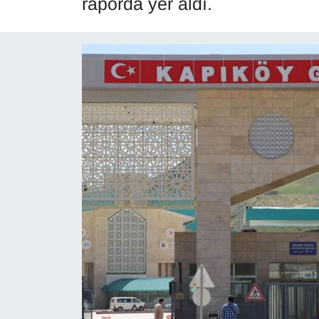
raporda yer aldı.
Diğer
DÜNYA
EĞİTİM
EKONOMİ
Eleman
Emlak
En çok konuşulanlar
GENEL
Güncel