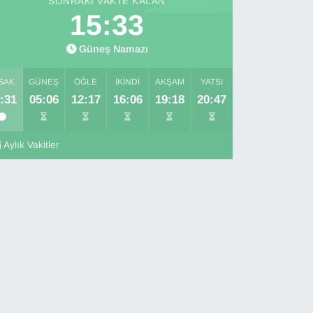
SONRAKI VAKTE KALAN
15:32
Güneş Namazı
SAK
GÜNEŞ
ÖĞLE
İKINDI
AKŞAM
YATSI
:31
05:06
12:17
16:06
19:18
20:47
Aylık Vakitler