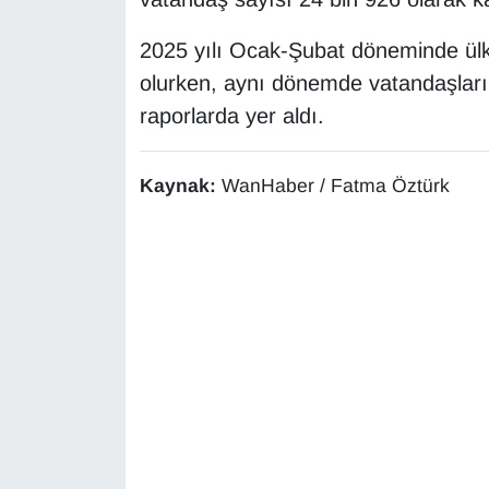
KURDÎ
2025 yılı Ocak-Şubat döneminde ülke
MAGAZİN
olurken, aynı dönemde vatandaşların 
raporlarda yer aldı.
MEDYA
ONE EKONOMİ
Kaynak:
WanHaber / Fatma Öztürk
POLİTİKA
Resmi İlanlar
RÖPORTAJ
SAĞLIK
Seri İlan