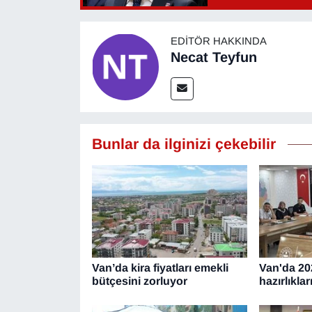
YEREL
EDITÖR HAKKINDA
Necat Teyfun
Bunlar da ilginizi çekebilir
Van’da kira fiyatları emekli
Van'da 20
bütçesini zorluyor
hazırlıklar