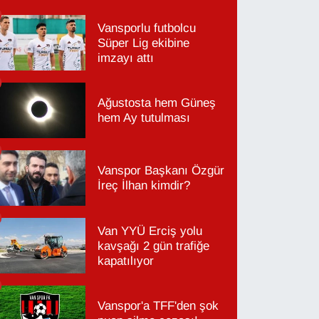
Vansporlu futbolcu
Süper Lig ekibine
imzayı attı
Ağustosta hem Güneş
hem Ay tutulması
Vanspor Başkanı Özgür
İreç İlhan kimdir?
Van YYÜ Erciş yolu
kavşağı 2 gün trafiğe
kapatılıyor
Vanspor'a TFF'den şok