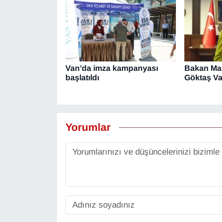
Van’da imza kampanyası
Bakan Ma
başlatıldı
Göktaş Va
Yorumlar