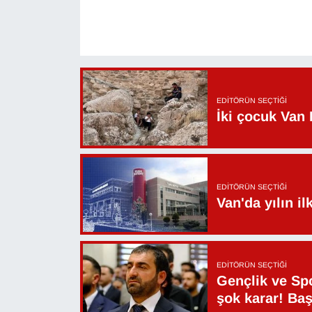
Sinema - TV
SİYASET
SPOR
EDITÖRÜN SEÇTIĞI
İki çocuk Van 
TEBRİK
TEKNOLOJİ
EDITÖRÜN SEÇTIĞI
Turizm
Van'da yılın i
VAN'DA SPOR
Vasıta
EDITÖRÜN SEÇTIĞI
Gençlik ve Sp
YAŞAM
şok karar! Ba