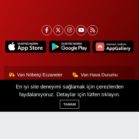
Van Nöbetçi Eczaneler
Van Hava Durumu
En iyi site deneyimi sağlamak için çerezlerden
Van Namaz Vakitleri
Van Trafik Yoğunluk
Haritası
faydalanıyoruz. Detaylar için lütfen tıklayın.
TAMAM
Puan Durumu ve Fikstür
Tüm Manşetler
Son Dakika Haberleri
Haber Arşivi