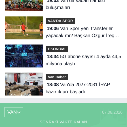
19:33
Van’da sabah namazı
buluşmaları
VAN'DA SPOR
19:06
Van Spor yeni transferler
yapacak mı? Başkan Özgür İreç
İlhan açıkladı
EKONOMİ
18:34
5G abone sayısı 4 ayda 44,5
milyona ulaştı
Van Haber
18:08
Van'da 2027-2031 İRAP
hazırlıkları başladı
VAN
07.08.2026
SONRAKI VAKTE KALAN