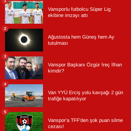
1
Vansporlu futbolcu Süper Lig
ekibine imzayı attı
2
Ağustosta hem Güneş hem Ay
tutulması
3
Vanspor Başkanı Özgür İreç İlhan
kimdir?
4
Van YYÜ Erciş yolu kavşağı 2 gün
trafiğe kapatılıyor
5
Vanspor'a TFF'den şok puan silme
cezası!