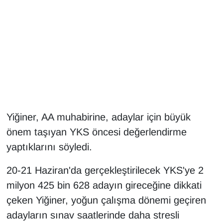
Gündem
Haber
HABERDE İNSAN
İngilizce
Yiğiner, AA muhabirine, adaylar için büyük
Kadın
önem taşıyan YKS öncesi değerlendirme
yaptıklarını söyledi.
Kamu Alımları
20-21 Haziran'da gerçekleştirilecek YKS'ye 2
Kim Kimdir?
milyon 425 bin 628 adayın gireceğine dikkati
çeken Yiğiner, yoğun çalışma dönemi geçiren
Kültür & Sanat
adayların sınav saatlerinde daha stresli