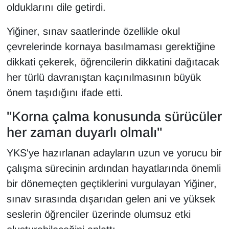
KURDÎ
olduklarını dile getirdi.
MAGAZİN
Yiğiner, sınav saatlerinde özellikle okul
çevrelerinde kornaya basılmaması gerektiğine
MEDYA
dikkati çekerek, öğrencilerin dikkatini dağıtacak
her türlü davranıştan kaçınılmasının büyük
ONE EKONOMİ
önem taşıdığını ifade etti.
POLİTİKA
"Korna çalma konusunda sürücüler
her zaman duyarlı olmalı"
Resmi İlanlar
YKS'ye hazırlanan adayların uzun ve yorucu bir
RÖPORTAJ
çalışma sürecinin ardından hayatlarında önemli
bir dönemeçten geçtiklerini vurgulayan Yiğiner,
SAĞLIK
sınav sırasında dışarıdan gelen ani ve yüksek
Seri İlan
seslerin öğrenciler üzerinde olumsuz etki