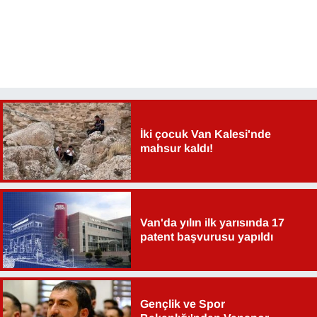
İki çocuk Van Kalesi'nde
mahsur kaldı!
Van'da yılın ilk yarısında 17
patent başvurusu yapıldı
Gençlik ve Spor