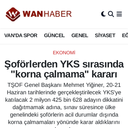
3.SAYFA
Van Nöbetçi Eczaneler
VAN'DA SPOR
GÜNCEL
GENEL
SİYASET
EĞ
ASAYİŞ
Van Hava Durumu
BİLİM VE TEKNOLOJİ
Van Namaz Vakitleri
EKONOMİ
Şoförlerden YKS sırasında
Biyografi
Van Trafik Yoğunluk Haritası
"korna çalmama" kararı
Bölge Haberleri
Süper Lig Puan Durumu ve Fikstür
TŞOF Genel Başkanı Mehmet Yiğiner, 20-21
Haziran tarihlerinde gerçekleştirilecek YKS'ye
ÇEVRE
Tüm Manşetler
katılacak 2 milyon 425 bin 628 adayın dikkatini
dağıtmamak adına, sınav süresince ülke
Deprem
Son Dakika Haberleri
genelindeki şoförlerin acil durumlar dışında
korna çalmamaları yönünde karar aldıklarını
Dernekler, Odalar
Haber Arşivi