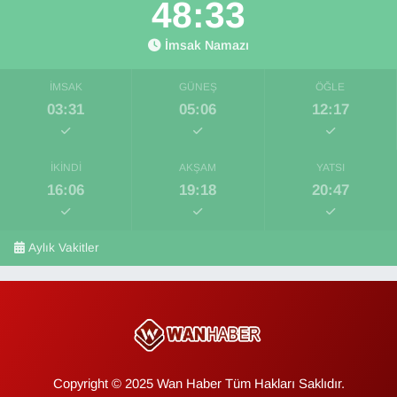
48:33
İmsak Namazı
İMSAK
GÜNEŞ
ÖĞLE
03:31
05:06
12:17
İKINDI
AKŞAM
YATSI
16:06
19:18
20:47
Aylık Vakitler
Copyright © 2025 Wan Haber Tüm Hakları Saklıdır.