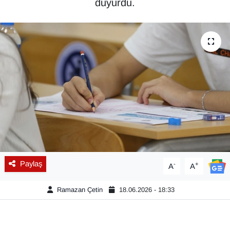
duyurdu.
Diğer
DÜNYA
EĞİTİM
EKONOMİ
Eleman
Emlak
Paylaş
-
+
A
A
En çok konuşulanlar
Ramazan Çetin
18.06.2026 - 18:33
GENEL
Güncel