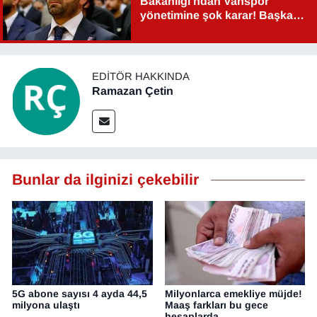
Bakanlığı'ndan Vanspor
yönetimine şok karar! Başkan
Şahin Aslan görevden alındı!
EDITÖR HAKKINDA
Ramazan Çetin
Bunlar da ilginizi çekebilir
5G abone sayısı 4 ayda 44,5
Milyonlarca emekliye müjde!
milyona ulaştı
Maaş farkları bu gece
hesaplarda