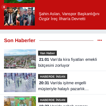
6
Şahin Aslan, Vanspor Başkanlığını
Özgür İreç İlhan'a Devretti
Son Haberler
Van Haber
21:01
Van’da kira fiyatları emekli
bütçesini zorluyor
HABERDE İNSAN
20:31
Van'da işitme engelli
müşteriyle halaylı pazarlık
gülümsetti
HABERDE İNSAN