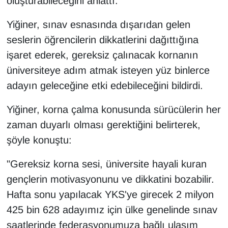
oluşturabileceğini anlattı.
Sinema - TV
Yiğiner, sınav esnasında dışarıdan gelen
SİYASET
seslerin öğrencilerin dikkatlerini dağıttığına
işaret ederek, gereksiz çalınacak kornanın
SPOR
üniversiteye adım atmak isteyen yüz binlerce
adayın geleceğine etki edebileceğini bildirdi.
TEBRİK
Yiğiner, korna çalma konusunda sürücülerin her
TEKNOLOJİ
zaman duyarlı olması gerektiğini belirterek,
Turizm
şöyle konuştu:
"Gereksiz korna sesi, üniversite hayali kuran
VAN'DA SPOR
gençlerin motivasyonunu ve dikkatini bozabilir.
Vasıta
Hafta sonu yapılacak YKS'ye girecek 2 milyon
425 bin 628 adayımız için ülke genelinde sınav
YAŞAM
saatlerinde federasyonumuza bağlı ulaşım