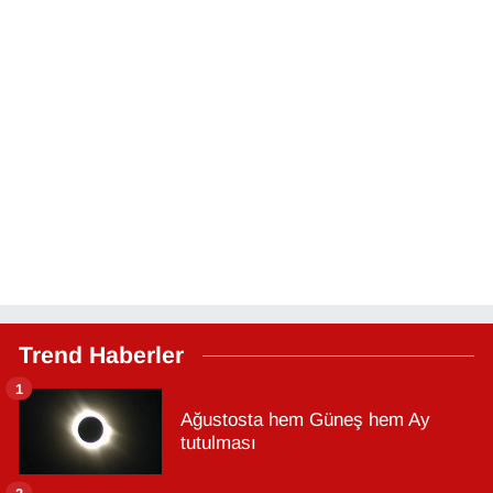
Trend Haberler
1
Ağustosta hem Güneş hem Ay
tutulması
2