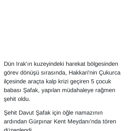
Gündem
Haber
HABERDE İNSAN
İngilizce
Dün Irak'ın kuzeyindeki harekat bölgesinden
görev dönüşü sırasında, Hakkari'nin Çukurca
Kadın
ilçesinde araçta kalp krizi geçiren 5 çocuk
Kamu Alımları
babası Şafak, yapılan müdahaleye rağmen
şehit oldu.
Kim Kimdir?
Şehit Davut Şafak için öğle namazının
Kültür & Sanat
ardından Gürpınar Kent Meydanı'nda tören
düzenlendi.