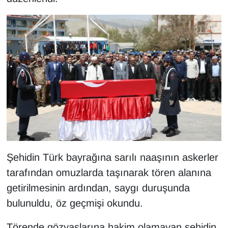
KURDÎ
MAGAZİN
MEDYA
ONE EKONOMİ
POLİTİKA
Resmi İlanlar
Şehidin Türk bayrağına sarılı naaşının askerler
RÖPORTAJ
tarafından omuzlarda taşınarak tören alanına
SAĞLIK
getirilmesinin ardından, saygı duruşunda
bulunuldu, öz geçmişi okundu.
Seri İlan
Törende gözyaşlarına hakim olamayan şehidin