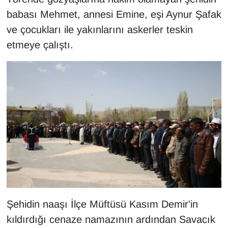
Sinema - TV
babası Mehmet, annesi Emine, eşi Aynur Şafak
ve çocukları ile yakınlarını askerler teskin
SİYASET
etmeye çalıştı.
SPOR
TEBRİK
TEKNOLOJİ
Turizm
VAN'DA SPOR
Vasıta
Şehidin naaşı İlçe Müftüsü Kasım Demir'in
YAŞAM
kıldırdığı cenaze namazının ardından Savacık