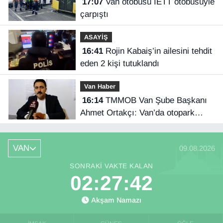
17:07
Van otobüsü İETT otobüsüyle
çarpıştı
ASAYİŞ
16:41
Rojin Kabaiş’in ailesini tehdit
eden 2 kişi tutuklandı
Van Haber
16:14
TMMOB Van Şube Başkanı
Ahmet Ortakçı: Van’da otopark
yetersizliği ciddi sorun!
VAN
09.08.2026
SONRAKI VAKTE KALAN
02:27:41
Akşam Namazı