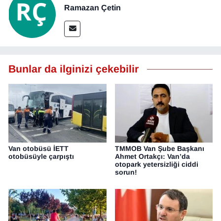
Ramazan Çetin
Bunlar da ilginizi çekebilir
Van otobüsü İETT
TMMOB Van Şube Başkanı
otobüsüyle çarpıştı
Ahmet Ortakçı: Van’da
otopark yetersizliği ciddi
sorun!