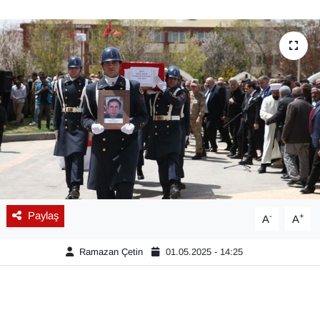
Diğer
DÜNYA
EĞİTİM
EKONOMİ
Eleman
Emlak
Paylaş
-
+
A
A
En çok konuşulanlar
Ramazan Çetin
01.05.2025 - 14:25
GENEL
Güncel