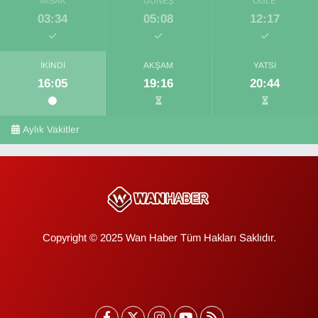
İMSAK
GÜNEŞ
ÖĞLE
03:34
05:08
12:17
İKINDI
AKŞAM
YATSI
16:05
19:16
20:44
Aylık Vakitler
Copyright © 2025 Wan Haber Tüm Hakları Saklıdır.