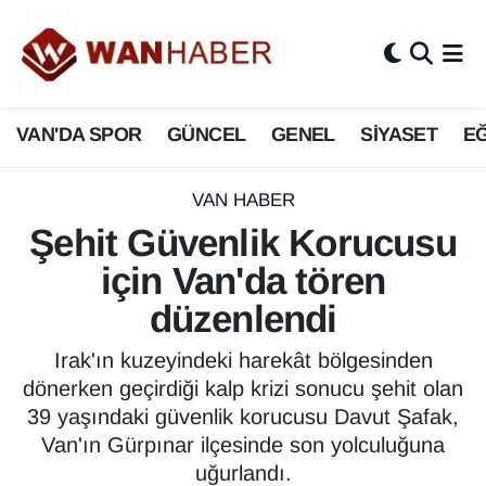
3.SAYFA
Van Nöbetçi Eczaneler
VAN'DA SPOR
GÜNCEL
GENEL
SİYASET
EĞ
ASAYİŞ
Van Hava Durumu
BİLİM VE TEKNOLOJİ
Van Namaz Vakitleri
VAN HABER
Şehit Güvenlik Korucusu
Biyografi
Van Trafik Yoğunluk Haritası
için Van'da tören
Bölge Haberleri
Süper Lig Puan Durumu ve Fikstür
düzenlendi
ÇEVRE
Tüm Manşetler
Irak'ın kuzeyindeki harekât bölgesinden
dönerken geçirdiği kalp krizi sonucu şehit olan
Deprem
Son Dakika Haberleri
39 yaşındaki güvenlik korucusu Davut Şafak,
Van'ın Gürpınar ilçesinde son yolculuğuna
Dernekler, Odalar
Haber Arşivi
uğurlandı.