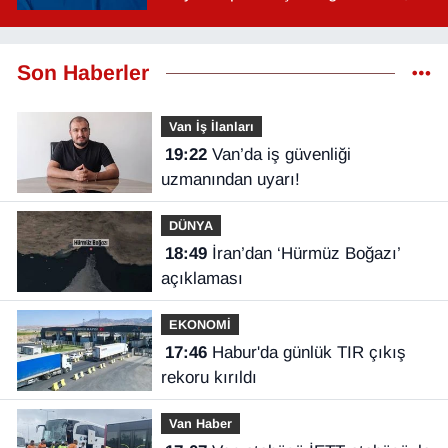
saat kaçta?
Son Haberler
Van İş İlanları
19:22
Van’da iş güvenliği
uzmanından uyarı!
DÜNYA
18:49
İran’dan ‘Hürmüz Boğazı’
açıklaması
EKONOMİ
17:46
Habur'da günlük TIR çıkış
rekoru kırıldı
Van Haber