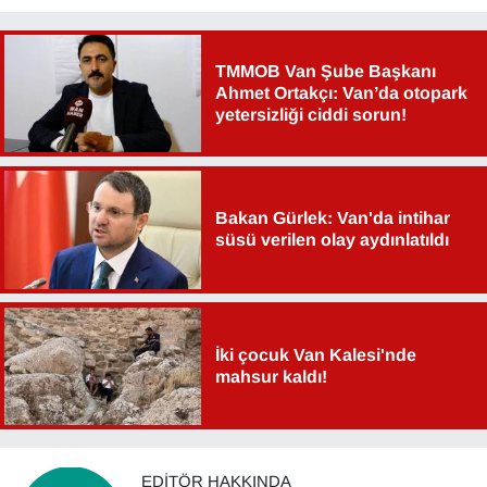
TMMOB Van Şube Başkanı
Ahmet Ortakçı: Van’da otopark
yetersizliği ciddi sorun!
Bakan Gürlek: Van'da intihar
süsü verilen olay aydınlatıldı
İki çocuk Van Kalesi'nde
mahsur kaldı!
EDITÖR HAKKINDA