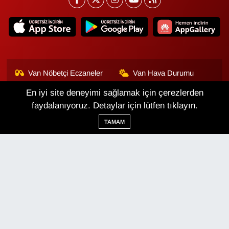
Van Nöbetçi Eczaneler
Van Hava Durumu
En iyi site deneyimi sağlamak için çerezlerden
Van Namaz Vakitleri
Van Trafik Yoğunluk
Haritası
faydalanıyoruz. Detaylar için lütfen tıklayın.
TAMAM
Puan Durumu ve Fikstür
Tüm Manşetler
Son Dakika Haberleri
Haber Arşivi
Van Haber
Çerez Politikası
Gizlilik Politikası
Üyelik Sözleşmesi
Veri Politikası
Künye
İletişim
Haber Yazılımı:
TE Bilişim