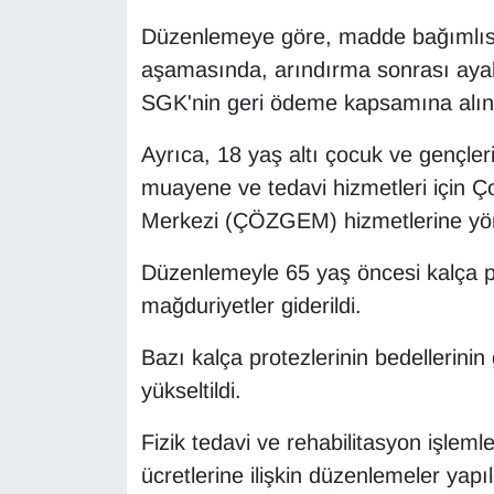
KURDÎ
Düzenlemeye göre, madde bağımlısı 
MAGAZİN
aşamasında, arındırma sonrası ayakta
SGK'nin geri ödeme kapsamına alın
MEDYA
Ayrıca, 18 yaş altı çocuk ve gençler
ONE EKONOMİ
muayene ve tedavi hizmetleri için Ç
Merkezi (ÇÖZGEM) hizmetlerine yöne
POLİTİKA
Düzenlemeyle 65 yaş öncesi kalça p
Resmi İlanlar
mağduriyetler giderildi.
RÖPORTAJ
Bazı kalça protezlerinin bedellerinin
yükseltildi.
SAĞLIK
Fizik tedavi ve rehabilitasyon işlemle
Seri İlan
ücretlerine ilişkin düzenlemeler yapıl