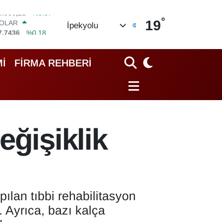
°
OLAR
19
İpekyolu
7,7436
%0.18
URO
5,2510
%0.32
TERLİN
İ
FİRMA REHBERİ
4,4811
%0.38
RAM ALTIN
648.99
%2.59
İST100
3.779
%-14
ITCOIN
eğişiklik
4.960,21
%0.87
ılan tıbbi rehabilitasyon
 Ayrıca, bazı kalça