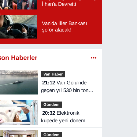
İlhan'a Devretti
Van'da İller Bankası
şoför alacak!
Son Haberler
Van Haber
21:12
Van Gölü'nde
geçen yıl 530 bin ton
yük taşındı
Gündem
20:32
Elektronik
küpede yeni dönem
Gündem