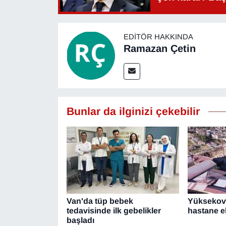
EDITÖR HAKKINDA
Ramazan Çetin
Bunlar da ilginizi çekebilir
Van'da tüp bebek
Yüksekova
tedavisinde ilk gebelikler
hastane e
başladı