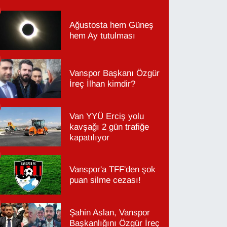
Ağustosta hem Güneş
hem Ay tutulması
Vanspor Başkanı Özgür
İreç İlhan kimdir?
Van YYÜ Erciş yolu
kavşağı 2 gün trafiğe
kapatılıyor
Vanspor'a TFF'den şok
puan silme cezası!
Şahin Aslan, Vanspor
Başkanlığını Özgür İreç