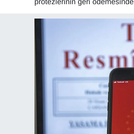
protezlerinin geri ödemesinde 
Diğer
DÜNYA
EĞİTİM
EKONOMİ
Eleman
Emlak
En çok konuşulanlar
GENEL
Güncel