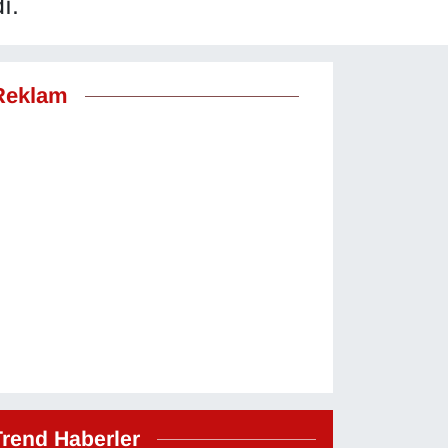
ı.
Reklam
Trend Haberler