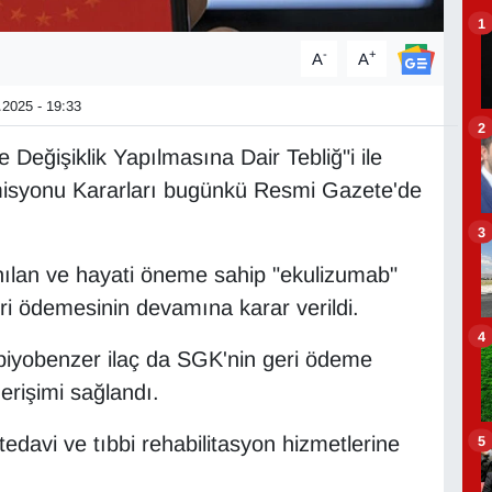
1
-
+
A
A
2025 - 19:33
2
Değişiklik Yapılmasına Dair Tebliğ"i ile
misyonu Kararları bugünkü Resmi Gazete'de
3
anılan ve hayati öneme sahip "ekulizumab"
eri ödemesinin devamına karar verildi.
4
 biyobenzer ilaç da SGK'nin geri ödeme
 erişimi sağlandı.
tedavi ve tıbbi rehabilitasyon hizmetlerine
5