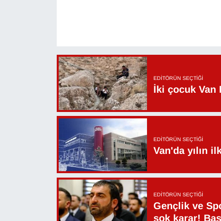
YEREL
EDITÖRÜN SEÇTIĞI
İki çocuk Van 
EDITÖRÜN SEÇTIĞI
Van'da yılın i
EDITÖRÜN SEÇTIĞI
Gençlik ve Sp
şok karar! Ba