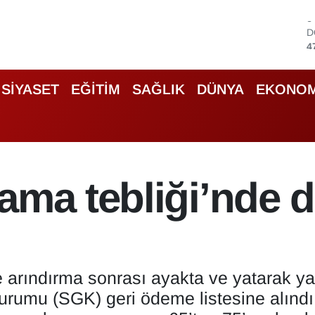
D
4
E
5
S
SİYASET
EĞİTİM
SAĞLIK
DÜNYA
EKONOM
6
G
6
B
1
B
ama tebliği’nde d
6
 arındırma sonrası ayakta ve yatarak yap
urumu (SGK) geri ödeme listesine alındı.