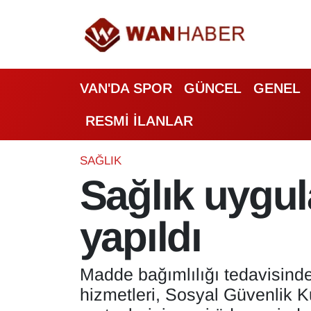
3.SAYFA
Van Nöbetçi Eczaneler
VAN'DA SPOR
GÜNCEL
GENEL
ASAYİŞ
Van Hava Durumu
RESMİ İLANLAR
BİLİM VE TEKNOLOJİ
Van Namaz Vakitleri
Biyografi
Van Trafik Yoğunluk Haritası
SAĞLIK
Sağlık uygul
Bölge Haberleri
Süper Lig Puan Durumu ve Fikstür
yapıldı
ÇEVRE
Tüm Manşetler
Deprem
Son Dakika Haberleri
Madde bağımlılığı tedavisinde
hizmetleri, Sosyal Güvenlik K
Dernekler, Odalar
Haber Arşivi