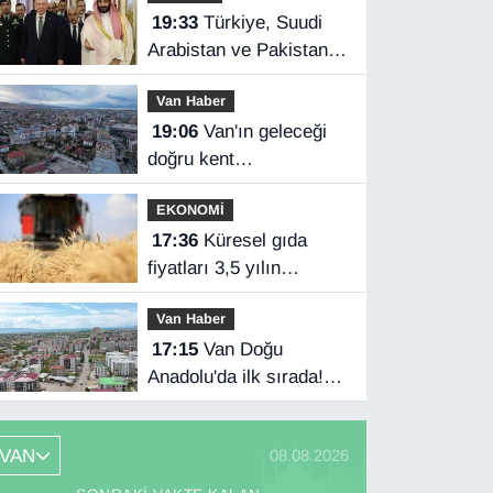
19:33
Türkiye, Suudi
Arabistan ve Pakistan
üçlü savunma
Van Haber
anlaşması imzaladı
19:06
Van'ın geleceği
doğru kent
planlamasında
EKONOMİ
17:36
Küresel gıda
fiyatları 3,5 yılın
zirvesinde
Van Haber
17:15
Van Doğu
Anadolu'da ilk sırada!
Bakanlık verileri
paylaştı…
VAN
08.08.2026