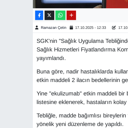
Gündem
Haber
Ramazan Çetin
17.10.2025 - 12:33
17.10.
SGK'nin "Sağlık Uygulama Tebliğinde 
HABERDE İNSAN
Sağlık Hizmetleri Fiyatlandırma Ko
İngilizce
yayımlandı.
Buna göre, nadir hastalıklarda kull
Kadın
etkin maddeli 2 ilacın bedellerinin g
Kamu Alımları
Yine "ekulizumab" etkin maddeli bir
Kim Kimdir?
listesine eklenerek, hastaların kolay
Tebliğle, madde bağımlısı bireylerin 
Kültür & Sanat
yönelik yeni düzenleme de yapıldı.