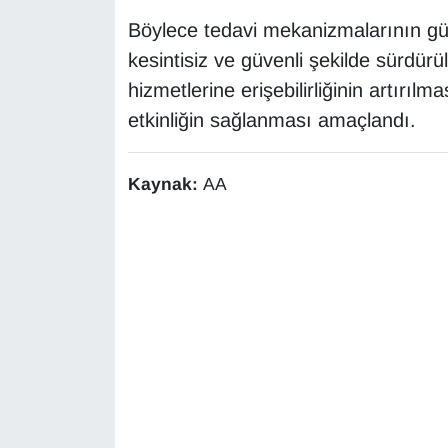
Sinema - TV
Böylece tedavi mekanizmalarının güçl
kesintisiz ve güvenli şekilde sürdürü
SİYASET
hizmetlerine erişebilirliğinin artırıl
etkinliğin sağlanması amaçlandı.
SPOR
TEBRİK
Kaynak:
AA
TEKNOLOJİ
Turizm
VAN'DA SPOR
Vasıta
YAŞAM