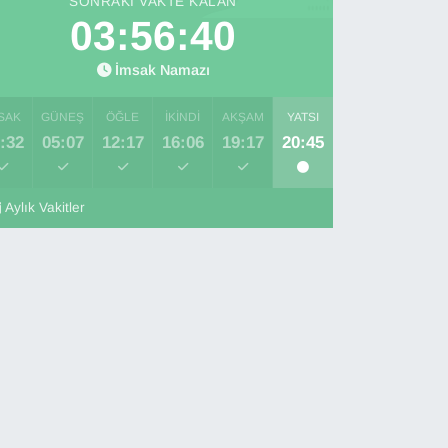
SONRAKI VAKTE KALAN
03:56:39
İmsak Namazı
SAK
GÜNEŞ
ÖĞLE
İKINDI
AKŞAM
YATSI
:32
05:07
12:17
16:06
19:17
20:45
Aylık Vakitler