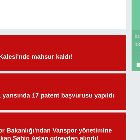
İM
03
Kalesi'nde mahsur kaldı!
lk yarısında 17 patent başvurusu yapıldı
or Bakanlığı'ndan Vanspor yönetimine
şkan Şahin Aslan görevden alındı!