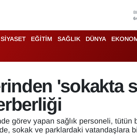
D
4
E
5
S
SİYASET
EĞİTİM
SAĞLIK
DÜNYA
EKONOM
6
G
6
B
1
B
erinden 'sokakta s
6
rberliği
de görev yapan sağlık personeli, tütün b
de, sokak ve parklardaki vatandaşlara b