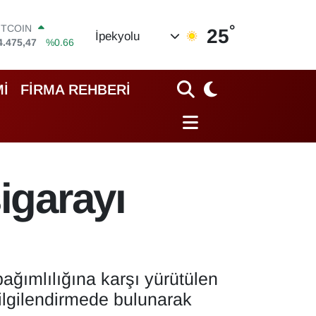
°
OLAR
25
İpekyolu
7,5971
%0.05
URO
5,1336
%0.18
TERLİN
İ
FİRMA REHBERİ
4,2534
%0.22
RAM ALTIN
518.23
%0.39
İST100
3.703
%0
ITCOIN
igarayı
4.475,47
%0.66
ağımlılığına karşı yürütülen
ilgilendirmede bulunarak