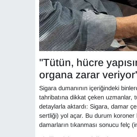
"Tütün, hücre yapıs
organa zarar veriyor
Sigara dumanının içeriğindeki binle
tahribatına dikkat çeken uzmanlar, t
detaylarla aktardı: Sigara, damar ç
sertliği) yol açar. Bu durum koroner 
damarların tıkanması sonucu felç (inm