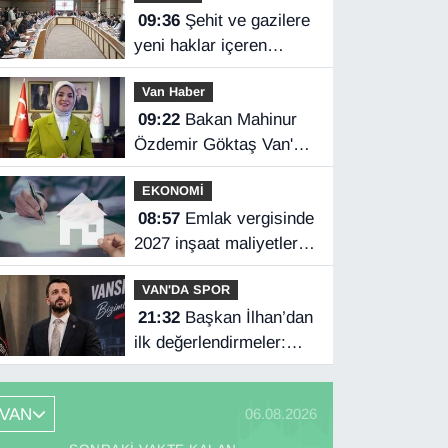
09:36
Şehit ve gazilere
yeni haklar içeren
kanun teklifi
Van Haber
komisyondan geçti
09:22
Bakan Mahinur
Özdemir Göktaş Van'a
geliyor
EKONOMİ
08:57
Emlak vergisinde
2027 inşaat maliyetleri
netleşti
VAN'DA SPOR
21:32
Başkan İlhan’dan
ilk değerlendirmeler:
Kongre kararı Vanspor’u
uçuruma
VAN
06.08.2026
sürükleyebilirdi!