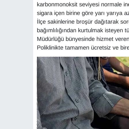
karbonmonoksit seviyesi normale iner
YEREL
sigara içen birine göre yarı yarıya aza
İlçe sakinlerine broşür dağıtarak soru
bağımlılığından kurtulmak isteyen t
Müdürlüğü bünyesinde hizmet veren S
Poliklinikte tamamen ücretsiz ve bire