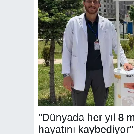
KURDÎ
MAGAZİN
MEDYA
ONE EKONOMİ
POLİTİKA
Resmi İlanlar
RÖPORTAJ
SAĞLIK
"Dünyada her yıl 8 m
Seri İlan
hayatını kaybediyor"