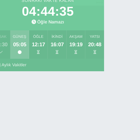
SONRAKI VAKTE KALAN
04:44:34
Öğle Namazı
SAK
GÜNEŞ
ÖĞLE
İKINDI
AKŞAM
YATSI
:30
05:05
12:17
16:07
19:19
20:48
Aylık Vakitler