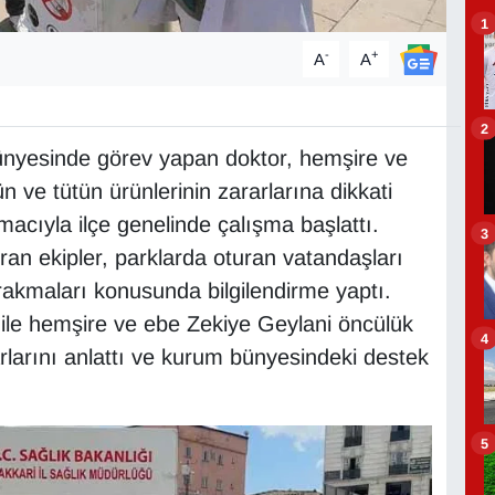
1
-
+
A
A
2
ünyesinde görev yapan doktor, hemşire ve
ün ve tütün ürünlerinin zararlarına dikkati
acıyla ilçe genelinde çalışma başlattı.
3
uran ekipler, parklarda oturan vatandaşları
ırakmaları konusunda bilgilendirme yaptı.
ile hemşire ve ebe Zekiye Geylani öncülük
4
rlarını anlattı ve kurum bünyesindeki destek
5