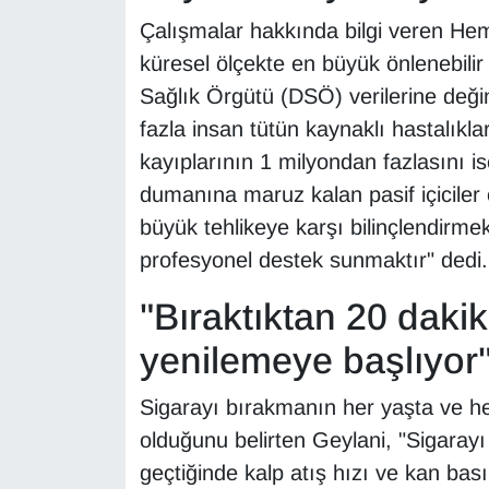
Sinema - TV
Çalışmalar hakkında bilgi veren Hem
küresel ölçekte en büyük önlenebili
SİYASET
Sağlık Örgütü (DSÖ) verilerine deği
fazla insan tütün kaynaklı hastalıkla
SPOR
kayıplarının 1 milyondan fazlasını is
TEBRİK
dumanına maruz kalan pasif içiciler
büyük tehlikeye karşı bilinçlendirme
TEKNOLOJİ
profesyonel destek sunmaktır" dedi.
Turizm
"Bıraktıktan 20 daki
yenilemeye başlıyor
VAN'DA SPOR
Sigarayı bırakmanın her yaşta ve h
Vasıta
olduğunu belirten Geylani, "Sigaray
YAŞAM
geçtiğinde kalp atış hızı ve kan ba