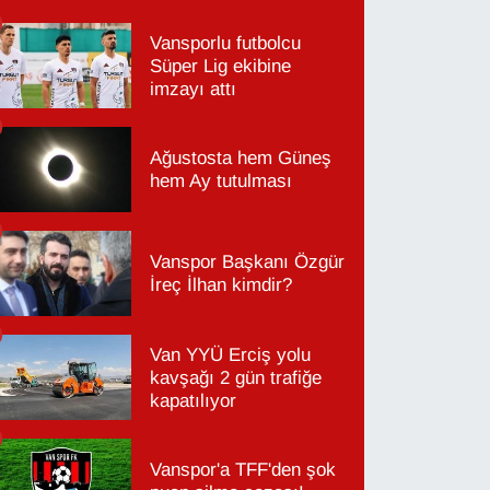
Vansporlu futbolcu
Süper Lig ekibine
imzayı attı
Ağustosta hem Güneş
hem Ay tutulması
Vanspor Başkanı Özgür
İreç İlhan kimdir?
Van YYÜ Erciş yolu
kavşağı 2 gün trafiğe
kapatılıyor
Vanspor'a TFF'den şok