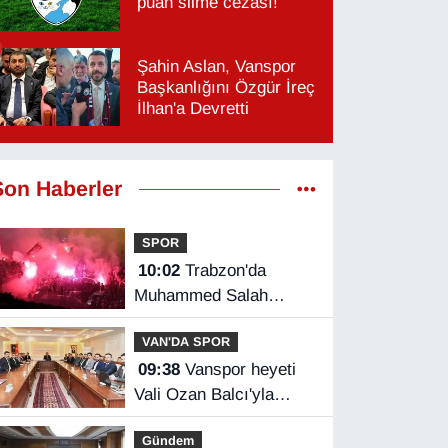
puan silme cezası!
Şahin Aslan, Vanspor
Başkanlığını Özgür İreç
İlhan'a Devretti
Son Haberler
SPOR
10:02
Trabzon'da
Muhammed Salah
coşkusu yaşandı
VAN'DA SPOR
09:38
Vanspor heyeti
Vali Ozan Balcı'yla
görüştü
Gündem