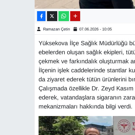
Gündem
Haber
Ramazan Çetin
07.06.2026 - 10:05
Yüksekova İlçe Sağlık Müdürlüğü b
HABERDE İNSAN
ebelerden oluşan sağlık ekipleri, tüt
İngilizce
çekmek ve farkındalık oluşturmak am
İlçenin işlek caddelerinde stantlar k
Kadın
da ziyaret ederek tütün ürünlerini b
Çalışmada özellikle Dr. Zeyd Kasım 
Kamu Alımları
ederek, vatandaşlara sigaranın zara
mekanizmaları hakkında bilgi verdi.
Kim Kimdir?
Kültür & Sanat