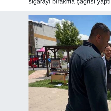
sigarayı bırakma çağrısı yaptı
Diğer
DÜNYA
EĞİTİM
EKONOMİ
Eleman
Emlak
En çok konuşulanlar
GENEL
Güncel