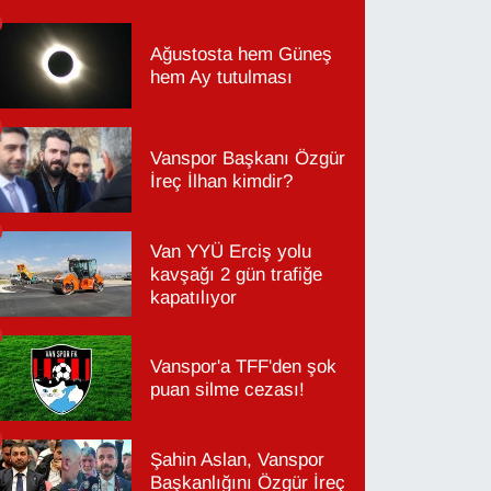
Ağustosta hem Güneş
hem Ay tutulması
Vanspor Başkanı Özgür
İreç İlhan kimdir?
Van YYÜ Erciş yolu
kavşağı 2 gün trafiğe
kapatılıyor
Vanspor'a TFF'den şok
puan silme cezası!
Şahin Aslan, Vanspor
Başkanlığını Özgür İreç