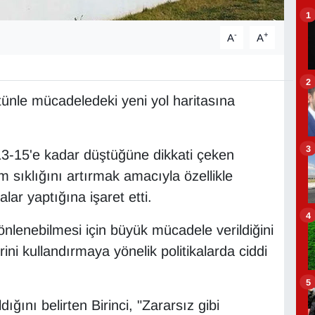
1
-
+
A
A
2
tünle mücadeledeki yeni yol haritasına
3
13-15'e kadar düştüğüne dikkati çeken
ım sıklığını artırmak amacıyla özellikle
ar yaptığına işaret etti.
4
önlenebilmesi için büyük mücadele verildiğini
ni kullandırmaya yönelik politikalarda ciddi
5
ğını belirten Birinci, "Zararsız gibi