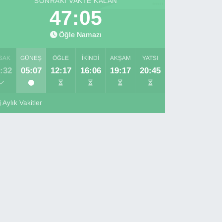
SONRAKI VAKTE KALAN
47:04
Öğle Namazı
SAK
GÜNEŞ
ÖĞLE
İKINDI
AKŞAM
YATSI
:32
05:07
12:17
16:06
19:17
20:45
Aylık Vakitler