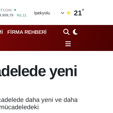
°
OLAR
21
İpekyolu
7,7436
%0.18
EURO
5,2510
%0.32
TERLİN
İ
FİRMA REHBERİ
4,4811
%0.38
RAM ALTIN
660.55
%0.03
İST100
3.779
%-14
ITCOIN
adelede yeni
4.959,79
%1.11
ücadelede daha yeni ve daha
e mücadeledeki