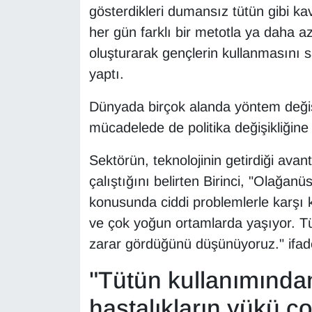
KURDÎ
gösterdikleri dumansız tütün gibi kav
her gün farklı bir metotla ya daha az 
MAGAZİN
oluşturarak gençlerin kullanmasını s
yaptı.
MEDYA
Dünyada birçok alanda yöntem değişikl
ONE EKONOMİ
mücadelede de politika değişikliğine
POLİTİKA
Sektörün, teknolojinin getirdiği avan
çalıştığını belirten Birinci, "Olağanü
Resmi İlanlar
konusunda ciddi problemlerle karşı k
RÖPORTAJ
ve çok yoğun ortamlarda yaşıyor. Tüt
zarar gördüğünü düşünüyoruz." ifadel
SAĞLIK
"Tütün kullanımından
Seri İlan
hastalıkların yükü ço