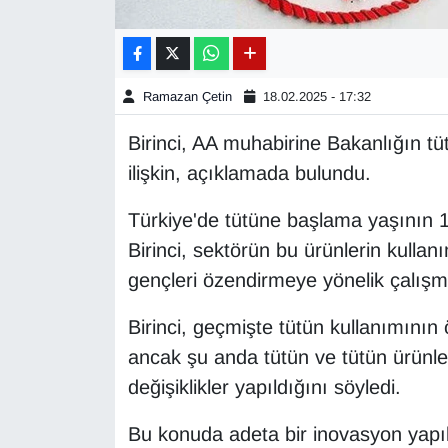
Gündem
Haber
Ramazan Çetin
18.02.2025 - 17:32
Birinci, AA muhabirine Bakanlığın tü
HABERDE İNSAN
ilişkin, açıklamada bulundu.
İngilizce
Türkiye'de tütüne başlama yaşının 
Birinci, sektörün bu ürünlerin kullan
Kadın
gençleri özendirmeye yönelik çalışmal
Kamu Alımları
Birinci, geçmişte tütün kullanımının 
Kim Kimdir?
ancak şu anda tütün ve tütün ürünleri
değişiklikler yapıldığını söyledi.
Kültür & Sanat
Bu konuda adeta bir inovasyon yapıldı