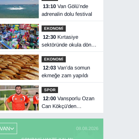
13:10
Van Gölü’nde
adrenalin dolu festival
EKONOMİ
12:30
Kırtasiye
sektöründe okula dönüş
mesaisi başladı
EKONOMİ
12:03
Van’da somun
ekmeğe zam yapıldı
SPOR
12:00
Vansporlu Ozan
Can Kökçü'den
Beşiktaş'ın kaptanı
kardeşi Orkun'a destek
VAN
08.08.2026