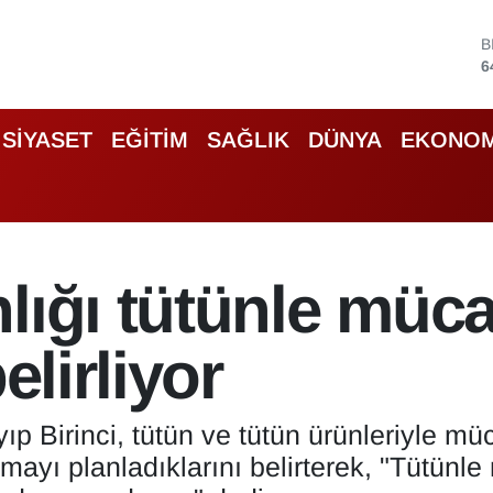
D
4
5
S
SİYASET
EĞİTİM
SAĞLIK
DÜNYA
EKONOM
6
G
6
B
1
B
lığı tütünle müc
6
elirliyor
p Birinci, tütün ve tütün ürünleriyle m
kmayı planladıklarını belirterek, "Tütünl