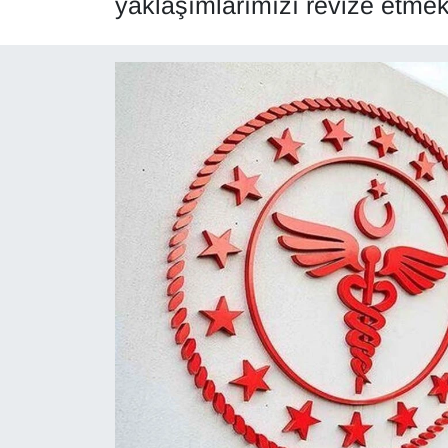
yaklaşımlarımızı revize etme
Diğer
DÜNYA
EĞİTİM
EKONOMİ
Eleman
Emlak
En çok konuşulanlar
GENEL
Güncel