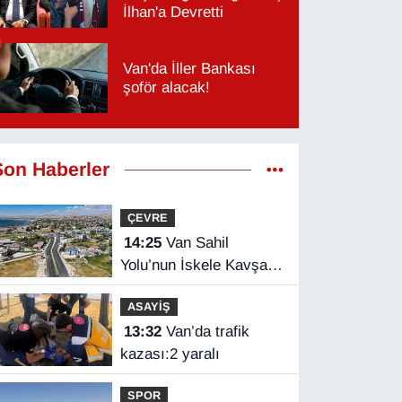
İlhan'a Devretti
Van'da İller Bankası
şoför alacak!
Son Haberler
ÇEVRE
14:25
Van Sahil
Yolu’nun İskele Kavşağı
tamamlandı
ASAYİŞ
13:32
Van’da trafik
kazası:2 yaralı
SPOR