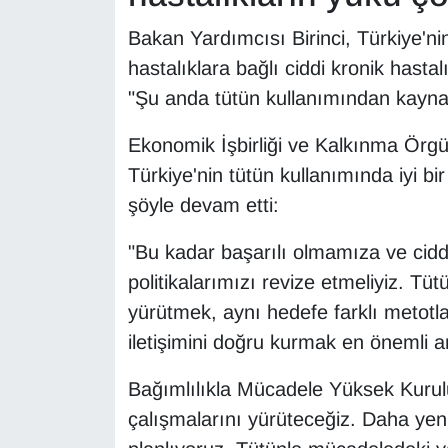
Sinema - TV
Bakan Yardımcısı Birinci, Türkiye'ni
hastalıklara bağlı ciddi kronik hasta
SİYASET
"Şu anda tütün kullanımından kaynakl
SPOR
Ekonomik İşbirliği ve Kalkınma Örg
TEBRİK
Türkiye'nin tütün kullanımında iyi bi
şöyle devam etti:
TEKNOLOJİ
"Bu kadar başarılı olmamıza ve ci
Turizm
politikalarımızı revize etmeliyiz. Tü
yürütmek, aynı hedefe farklı metotlar
VAN'DA SPOR
iletişimini doğru kurmak en önemli a
Vasıta
Bağımlılıkla Mücadele Yüksek Kurulu
çalışmalarını yürüteceğiz. Daha yen
YAŞAM