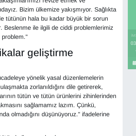
aklaşımlarımızı revize etmek ve
ayız. Bizim ülkemize yakışmıyor. Sağlıkta
de tütünün hala bu kadar büyük bir sorun
. Beslenme ile ilgili de ciddi problemlerimiz
i problem."
İM
03
kalar geliştirme
ücadeleye yönelik yasal düzenlemelerin
laşmakta zorlanıldığını dile getirerek,
ının tütün ve tütün ürünlerini zihinlerinden
 bakmasını sağlamamız lazım. Çünkü,
ında olmadığını düşünüyoruz." ifadelerine