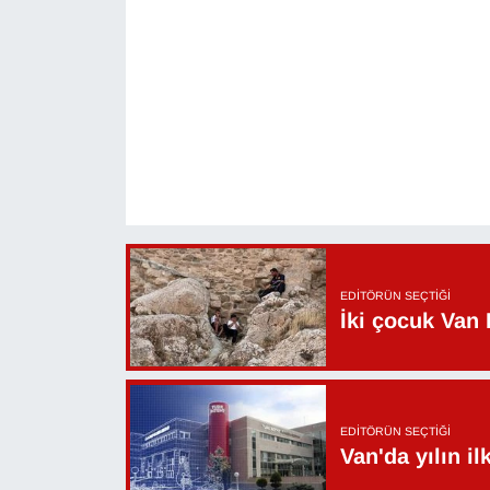
EDITÖRÜN SEÇTIĞI
İki çocuk Van 
EDITÖRÜN SEÇTIĞI
Van'da yılın i