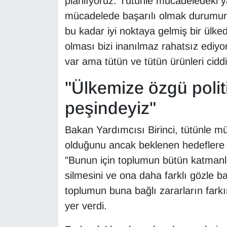
planlıyoruz. Tütünle mücadeledeki y
YEREL
mücadelede başarılı olmak durumund
bu kadar iyi noktaya gelmiş bir ülke
olması bizi inanılmaz rahatsız ediyor
var ama tütün ve tütün ürünleri cidd
"Ülkemize özgü politi
peşindeyiz"
Bakan Yardımcısı Birinci, tütünle m
olduğunu ancak beklenen hedeflere u
"Bunun için toplumun bütün katmanlar
silmesini ve ona daha farklı gözle
toplumun buna bağlı zararların fark
yer verdi.