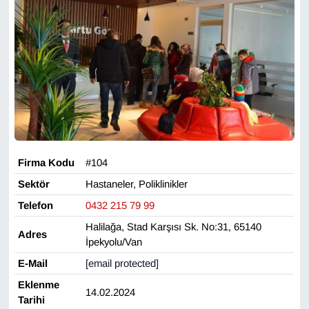
Gündem
Haber
HABERDE İNSAN
İngilizce
Firma Kodu
#104
Kadın
Sektör
Hastaneler, Poliklinikler
Telefon
0432 215 79 99
Kamu Alımları
Halilağa, Stad Karşısı Sk. No:31, 65140
Adres
İpekyolu/Van
Kim Kimdir?
E-Mail
[email protected]
Kültür & Sanat
Eklenme
14.02.2024
Tarihi