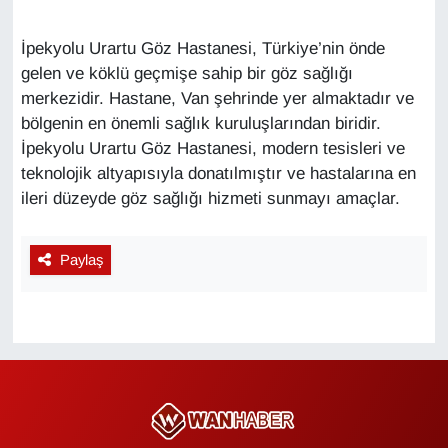
KURDÎ
İpekyolu Urartu Göz Hastanesi, Türkiye’nin önde
MAGAZİN
gelen ve köklü geçmişe sahip bir göz sağlığı
merkezidir. Hastane, Van şehrinde yer almaktadır ve
MEDYA
bölgenin en önemli sağlık kuruluşlarından biridir.
İpekyolu Urartu Göz Hastanesi, modern tesisleri ve
ONE EKONOMİ
teknolojik altyapısıyla donatılmıştır ve hastalarına en
ileri düzeyde göz sağlığı hizmeti sunmayı amaçlar.
POLİTİKA
Resmi İlanlar
Paylaş
RÖPORTAJ
SAĞLIK
Seri İlan