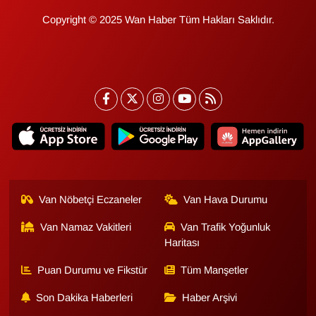
Sinema - TV
Copyright © 2025 Wan Haber Tüm Hakları Saklıdır.
SİYASET
SPOR
TEBRİK
TEKNOLOJİ
Turizm
Van Nöbetçi Eczaneler
Van Hava Durumu
VAN'DA SPOR
Van Namaz Vakitleri
Van Trafik Yoğunluk
Haritası
Vasıta
Puan Durumu ve Fikstür
Tüm Manşetler
Son Dakika Haberleri
Haber Arşivi
YAŞAM