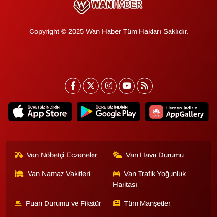
Gündem
Copyright © 2025 Wan Haber Tüm Hakları Saklıdır.
Haber
HABERDE İNSAN
İngilizce
Kadın
Kamu Alımları
Van Nöbetçi Eczaneler
Van Hava Durumu
Kim Kimdir?
Van Namaz Vakitleri
Van Trafik Yoğunluk
Haritası
Kültür & Sanat
Puan Durumu ve Fikstür
Tüm Manşetler