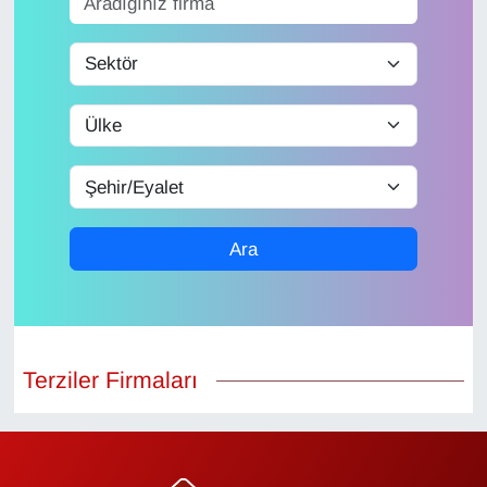
Diğer
DÜNYA
EĞİTİM
EKONOMİ
Ara
Eleman
Emlak
En çok konuşulanlar
Terziler Firmaları
GENEL
Güncel