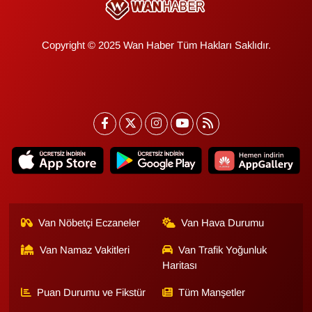
Gündem
Copyright © 2025 Wan Haber Tüm Hakları Saklıdır.
Haber
HABERDE İNSAN
İngilizce
Kadın
Kamu Alımları
Van Nöbetçi Eczaneler
Van Hava Durumu
Kim Kimdir?
Van Namaz Vakitleri
Van Trafik Yoğunluk
Haritası
Kültür & Sanat
Puan Durumu ve Fikstür
Tüm Manşetler