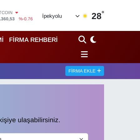
°
OLAR
28
İpekyolu
,7069
%0.17
URO
,0265
%0.01
TERLİN
İ
FİRMA REHBERİ
,1897
%0.02
RAM ALTIN
18.49
%2.12
İST100
.887
%64
FIRMA EKLE
ITCOIN
.360,53
%-0.76
işiye ulaşabilirsiniz.