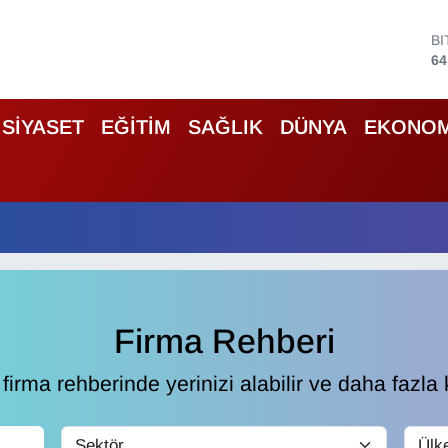
D
47
E
55
S
SİYASET
EĞİTİM
SAĞLIK
DÜNYA
EKONOM
64
G
66
B
13
B
64
Firma Rehberi
irma rehberinde yerinizi alabilir ve daha fazla k