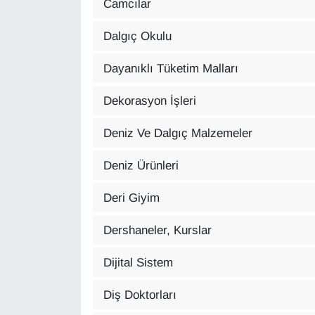
Camcılar
KURDÎ
Dalgıç Okulu
MAGAZİN
Dayanıklı Tüketim Malları
MEDYA
Dekorasyon İşleri
ONE EKONOMİ
Deniz Ve Dalgıç Malzemeler
POLİTİKA
Deniz Ürünleri
Resmi İlanlar
Deri Giyim
RÖPORTAJ
Dershaneler, Kurslar
SAĞLIK
Dijital Sistem
Seri İlan
Diş Doktorları