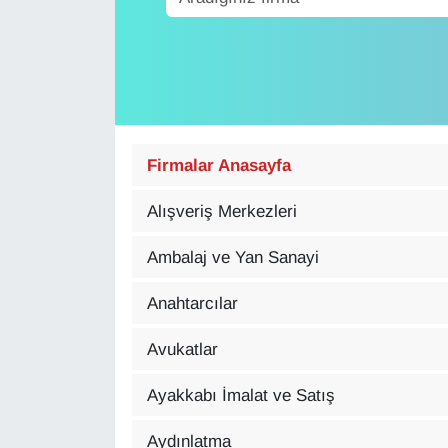
Diğer
DÜNYA
EĞİTİM
Firmalar Anasayfa
EKONOMİ
Alışveriş Merkezleri
Eleman
Ambalaj ve Yan Sanayi
Emlak
Anahtarcılar
En çok konuşulanlar
Avukatlar
GENEL
Ayakkabı İmalat ve Satış
Aydınlatma
Güncel