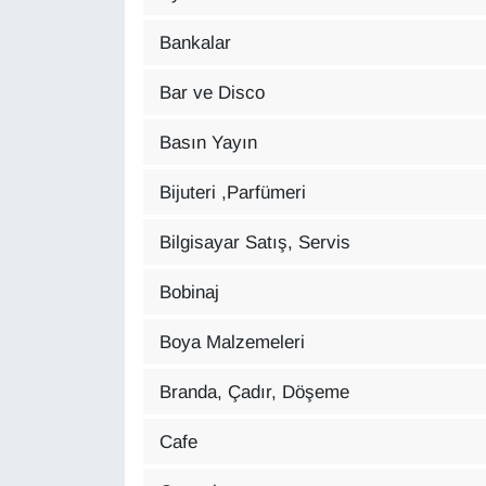
Bankalar
Gündem
Bar ve Disco
Haber
Basın Yayın
HABERDE İNSAN
Bijuteri ,Parfümeri
İngilizce
Bilgisayar Satış, Servis
Kadın
Bobinaj
Kamu Alımları
Boya Malzemeleri
Kim Kimdir?
Branda, Çadır, Döşeme
Kültür & Sanat
Cafe