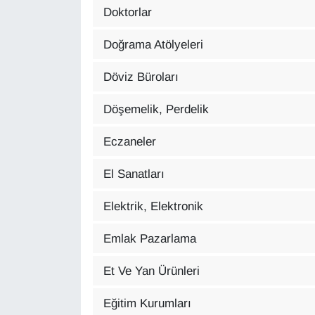
Doktorlar
Sinema - TV
Doğrama Atölyeleri
SİYASET
Döviz Büroları
SPOR
Döşemelik, Perdelik
TEBRİK
Eczaneler
TEKNOLOJİ
El Sanatları
Turizm
Elektrik, Elektronik
VAN'DA SPOR
Emlak Pazarlama
Vasıta
Et Ve Yan Ürünleri
YAŞAM
Eğitim Kurumları