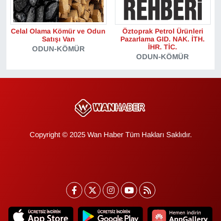
Gündem
Celal Olama Kömür ve Odun
Öztoprak Petrol Ürünleri
Satışı Van
Pazarlama GID. NAK. İTH.
İHR. TİC.
Haber
ODUN-KÖMÜR
ODUN-KÖMÜR
HABERDE İNSAN
İngilizce
Kadın
Copyright © 2025 Wan Haber Tüm Hakları Saklıdır.
Kamu Alımları
Kim Kimdir?
Kültür & Sanat