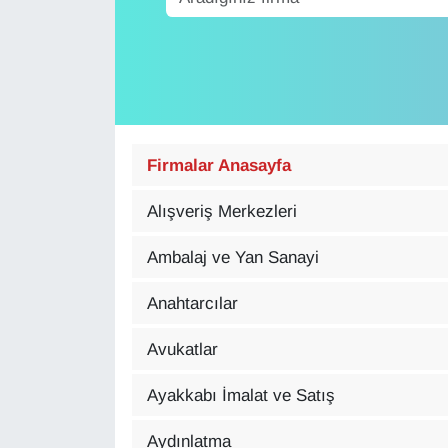
Diğer
DÜNYA
EĞİTİM
Firmalar Anasayfa
EKONOMİ
Alışveriş Merkezleri
Eleman
Ambalaj ve Yan Sanayi
Emlak
Anahtarcılar
En çok konuşulanlar
Avukatlar
GENEL
Ayakkabı İmalat ve Satış
Aydınlatma
Güncel