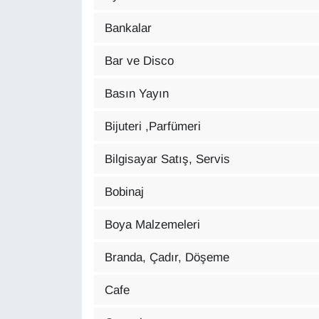
Bankalar
Gündem
Bar ve Disco
Haber
Basın Yayın
HABERDE İNSAN
Bijuteri ,Parfümeri
İngilizce
Bilgisayar Satış, Servis
Kadın
Bobinaj
Kamu Alımları
Boya Malzemeleri
Kim Kimdir?
Branda, Çadır, Döşeme
Kültür & Sanat
Cafe