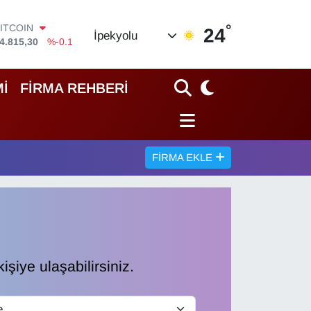
°
DOLAR
24
İpekyolu
7,7436
%0.18
EURO
5,2510
%0.32
STERLİN
İ
FİRMA REHBERİ
4,4811
%0.38
GRAM ALTIN
660.55
%0
İST100
3.779
%-14
FIRMA EKLE
ITCOIN
4.815,30
%-0.1
işiye ulaşabilirsiniz.