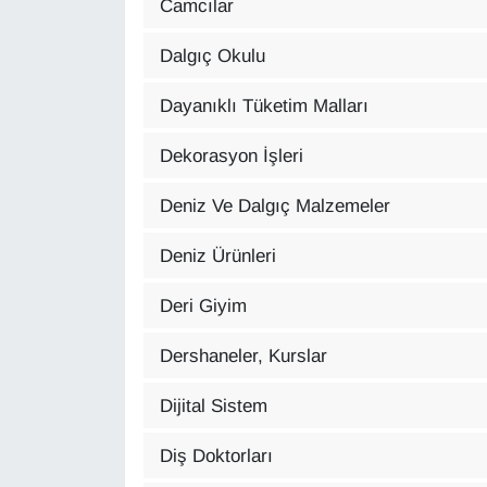
Camcılar
KURDÎ
Dalgıç Okulu
MAGAZİN
Dayanıklı Tüketim Malları
MEDYA
Dekorasyon İşleri
ONE EKONOMİ
Deniz Ve Dalgıç Malzemeler
POLİTİKA
Deniz Ürünleri
Resmi İlanlar
Deri Giyim
RÖPORTAJ
Dershaneler, Kurslar
SAĞLIK
Dijital Sistem
Seri İlan
Diş Doktorları