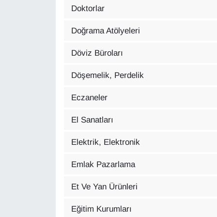
Doktorlar
Sinema - TV
Doğrama Atölyeleri
SİYASET
Döviz Büroları
SPOR
Döşemelik, Perdelik
TEBRİK
Eczaneler
TEKNOLOJİ
El Sanatları
Turizm
Elektrik, Elektronik
VAN'DA SPOR
Emlak Pazarlama
Vasıta
Et Ve Yan Ürünleri
YAŞAM
Eğitim Kurumları