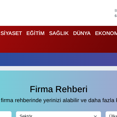
4
5
SİYASET
EĞİTİM
SAĞLIK
DÜNYA
EKONOM
6
6
B
1
B
6
Firma Rehberi
irma rehberinde yerinizi alabilir ve daha fazla k