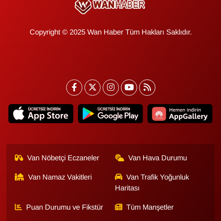
Gündem
Copyright © 2025 Wan Haber Tüm Hakları Saklıdır.
Haber
HABERDE İNSAN
İngilizce
Kadın
Kamu Alımları
Van Nöbetçi Eczaneler
Van Hava Durumu
Kim Kimdir?
Van Namaz Vakitleri
Van Trafik Yoğunluk
Haritası
Kültür & Sanat
Puan Durumu ve Fikstür
Tüm Manşetler