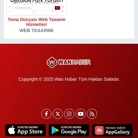
Gündem
Tema Dünyası Web Tasarım
Hizmetleri
Haber
WEB TASARIMI
HABERDE İNSAN
İngilizce
Kadın
Copyright © 2025 Wan Haber Tüm Hakları Saklıdır.
Kamu Alımları
Kim Kimdir?
Kültür & Sanat