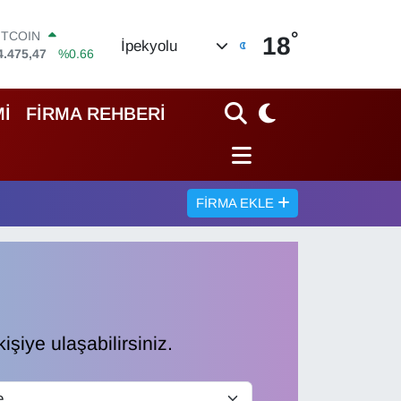
°
OLAR
18
İpekyolu
7,5971
%0.05
URO
5,1336
%0.18
TERLİN
İ
FİRMA REHBERİ
4,2534
%0.22
RAM ALTIN
527.85
%0.54
İST100
3.703
%0
FIRMA EKLE
ITCOIN
4.475,47
%0.66
işiye ulaşabilirsiniz.