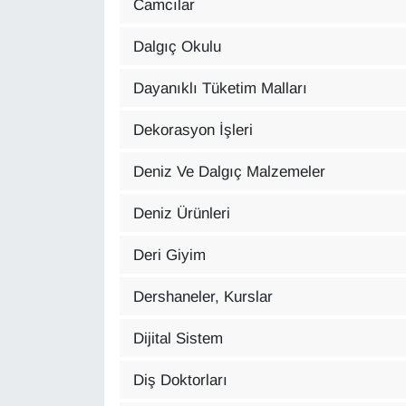
Camcılar
KURDÎ
Dalgıç Okulu
MAGAZİN
Dayanıklı Tüketim Malları
MEDYA
Dekorasyon İşleri
ONE EKONOMİ
Deniz Ve Dalgıç Malzemeler
POLİTİKA
Deniz Ürünleri
Resmi İlanlar
Deri Giyim
RÖPORTAJ
Dershaneler, Kurslar
SAĞLIK
Dijital Sistem
Seri İlan
Diş Doktorları