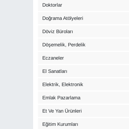
Doktorlar
Sinema - TV
Doğrama Atölyeleri
SİYASET
Döviz Büroları
SPOR
Döşemelik, Perdelik
TEBRİK
Eczaneler
TEKNOLOJİ
El Sanatları
Turizm
Elektrik, Elektronik
VAN'DA SPOR
Emlak Pazarlama
Vasıta
Et Ve Yan Ürünleri
YAŞAM
Eğitim Kurumları