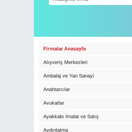
Diğer
DÜNYA
EĞİTİM
Firmalar Anasayfa
EKONOMİ
Alışveriş Merkezleri
Eleman
Ambalaj ve Yan Sanayi
Emlak
Anahtarcılar
En çok konuşulanlar
Avukatlar
GENEL
Ayakkabı İmalat ve Satış
Aydınlatma
Güncel