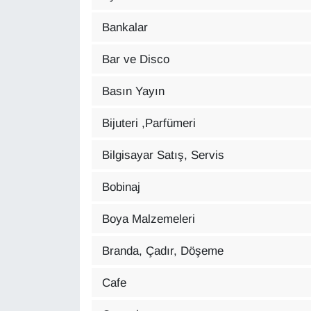
Bankalar
Gündem
Bar ve Disco
Haber
Basın Yayın
HABERDE İNSAN
Bijuteri ,Parfümeri
İngilizce
Bilgisayar Satış, Servis
Kadın
Bobinaj
Kamu Alımları
Boya Malzemeleri
Kim Kimdir?
Branda, Çadır, Döşeme
Kültür & Sanat
Cafe