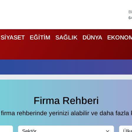
D
4
E
5
S
SİYASET
EĞİTİM
SAĞLIK
DÜNYA
EKONOM
6
G
6
B
1
B
6
Firma Rehberi
irma rehberinde yerinizi alabilir ve daha fazla k