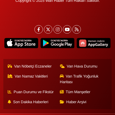
Copyright © 2025 Wan Haber Tüm Hakları Saklıdır.
KURDÎ
MAGAZİN
MEDYA
ONE EKONOMİ
POLİTİKA
Van Nöbetçi Eczaneler
Van Hava Durumu
Resmi İlanlar
Van Namaz Vakitleri
Van Trafik Yoğunluk
RÖPORTAJ
Haritası
Puan Durumu ve Fikstür
Tüm Manşetler
SAĞLIK
Son Dakika Haberleri
Haber Arşivi
Seri İlan