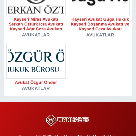
Gündem
Kayseri Miras Avukatı
Kayseri Avukat Guga Hukuk
Serkan Öztürk İcra Avukatı
Kayseri Boşanma Avukatı ve
Kayseri Ağır Ceza Avukatı
Kayseri Ceza Avukatı
Haber
AVUKATLAR
AVUKATLAR
HABERDE İNSAN
İngilizce
Kadın
Avukat Özgür Önder
AVUKATLAR
Kamu Alımları
Kim Kimdir?
Kültür & Sanat