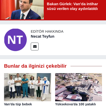
Bakan Gürlek: Van'da intihar
süsü verilen olay aydınlatıldı
EDITÖR HAKKINDA
Necat Teyfun
Bunlar da ilginizi çekebilir
Van'da tüp bebek
Yüksekova'da 100 yataklı