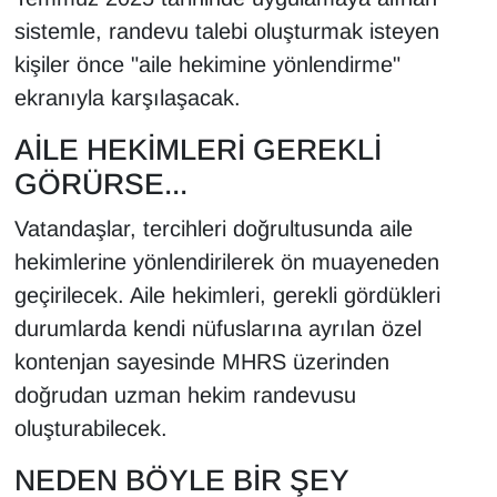
KURDÎ
sistemle, randevu talebi oluşturmak isteyen
kişiler önce "aile hekimine yönlendirme"
MAGAZİN
ekranıyla karşılaşacak.
MEDYA
AİLE HEKİMLERİ GEREKLİ
ONE EKONOMİ
GÖRÜRSE...
Vatandaşlar, tercihleri doğrultusunda aile
POLİTİKA
hekimlerine yönlendirilerek ön muayeneden
Resmi İlanlar
geçirilecek. Aile hekimleri, gerekli gördükleri
durumlarda kendi nüfuslarına ayrılan özel
RÖPORTAJ
kontenjan sayesinde MHRS üzerinden
doğrudan uzman hekim randevusu
SAĞLIK
oluşturabilecek.
Seri İlan
NEDEN BÖYLE BİR ŞEY