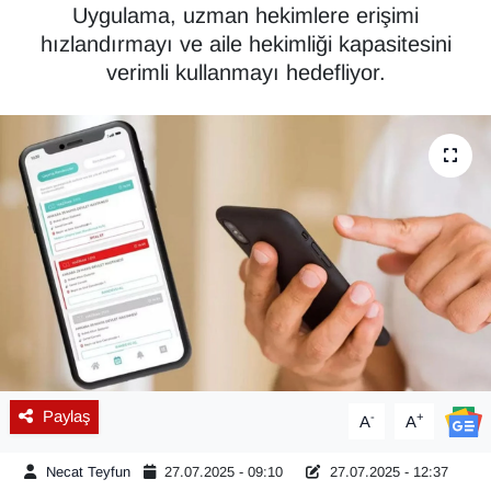
Uygulama, uzman hekimlere erişimi
Diğer
hızlandırmayı ve aile hekimliği kapasitesini
verimli kullanmayı hedefliyor.
DÜNYA
EĞİTİM
EKONOMİ
Eleman
Emlak
En çok konuşulanlar
Paylaş
-
+
A
A
GENEL
Necat Teyfun
27.07.2025 - 09:10
27.07.2025 - 12:37
Güncel