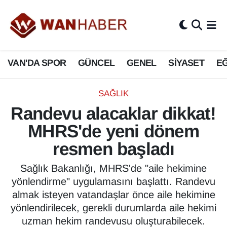
3.SAYFA
Van Nöbetçi Eczaneler
VAN'DA SPOR
GÜNCEL
GENEL
SİYASET
EĞ
ASAYİŞ
Van Hava Durumu
BİLİM VE TEKNOLOJİ
Van Namaz Vakitleri
SAĞLIK
Randevu alacaklar dikkat!
Biyografi
Van Trafik Yoğunluk Haritası
MHRS'de yeni dönem
Bölge Haberleri
Süper Lig Puan Durumu ve Fikstür
resmen başladı
ÇEVRE
Tüm Manşetler
Sağlık Bakanlığı, MHRS'de "aile hekimine
yönlendirme" uygulamasını başlattı. Randevu
Deprem
Son Dakika Haberleri
almak isteyen vatandaşlar önce aile hekimine
yönlendirilecek, gerekli durumlarda aile hekimi
Dernekler, Odalar
Haber Arşivi
uzman hekim randevusu oluşturabilecek.