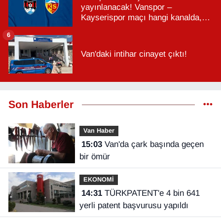
yayınlanacak! Vanspor –
Kayserispor maçı hangi kanalda,
saat kaçta?
6
Van'daki intihar cinayet çıktı!
Son Haberler
Van Haber
15:03
Van'da çark başında geçen
bir ömür
EKONOMİ
14:31
TÜRKPATENT'e 4 bin 641
yerli patent başvurusu yapıldı