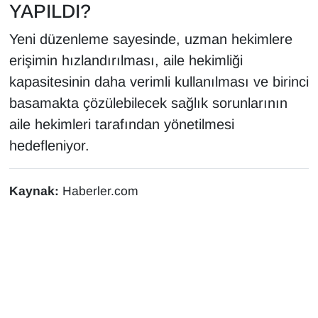
YAPILDI?
Sinema - TV
Yeni düzenleme sayesinde, uzman hekimlere
SİYASET
erişimin hızlandırılması, aile hekimliği
kapasitesinin daha verimli kullanılması ve birinci
SPOR
basamakta çözülebilecek sağlık sorunlarının
TEBRİK
aile hekimleri tarafından yönetilmesi
hedefleniyor.
TEKNOLOJİ
Kaynak:
Haberler.com
Turizm
VAN'DA SPOR
Vasıta
YAŞAM