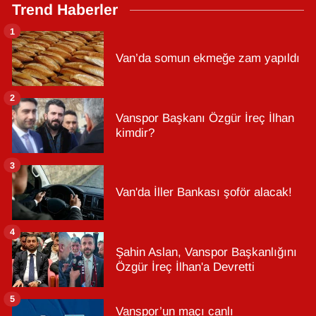
Trend Haberler
1
Van’da somun ekmeğe zam yapıldı
2
Vanspor Başkanı Özgür İreç İlhan
kimdir?
3
Van'da İller Bankası şoför alacak!
4
Şahin Aslan, Vanspor Başkanlığını
Özgür İreç İlhan'a Devretti
5
Vanspor’un maçı canlı