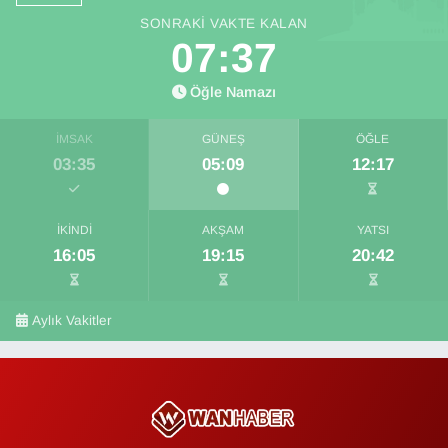
SONRAKI VAKTE KALAN
07:37
Öğle Namazı
İMSAK
GÜNEŞ
ÖĞLE
03:35
05:09
12:17
İKINDI
AKŞAM
YATSI
16:05
19:15
20:42
Aylık Vakitler