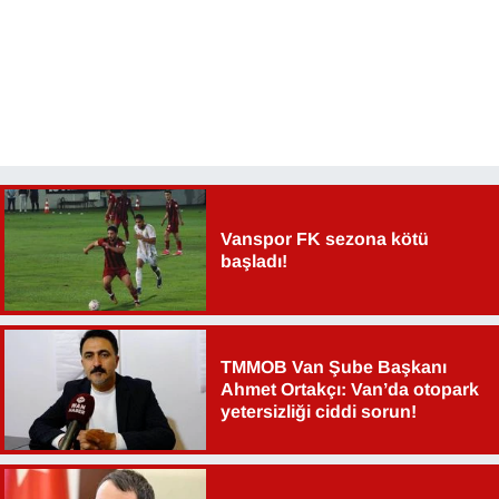
YEREL
Vanspor FK sezona kötü
başladı!
TMMOB Van Şube Başkanı
Ahmet Ortakçı: Van’da otopark
yetersizliği ciddi sorun!