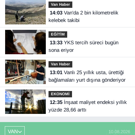
Van Haber
14:03
Van'da 2 bin kilometrelik
kelebek takibi
EĞİTİM
13:33
YKS tercih süreci bugün
sona eriyor
Van Haber
13:01
Vanlı 25 yıllık usta, ürettiği
bağlamaları yurt dışına gönderiyor
EKONOMİ
12:35
İnşaat maliyet endeksi yıllık
yüzde 28,66 arttı
VAN
10.08.2026