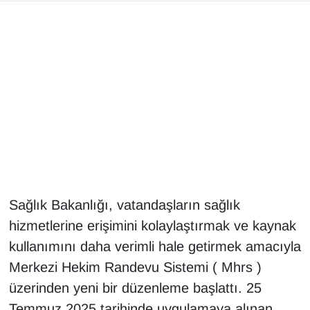
Gündem
Haber
HABERDE İNSAN
İngilizce
Kadın
Sağlık Bakanlığı, vatandaşların sağlık
Kamu Alımları
hizmetlerine erişimini kolaylaştırmak ve kaynak
Kim Kimdir?
kullanımını daha verimli hale getirmek amacıyla
Merkezi Hekim Randevu Sistemi ( Mhrs )
Kültür & Sanat
üzerinden yeni bir düzenleme başlattı. 25
Temmuz 2025 tarihinde uygulamaya alınan