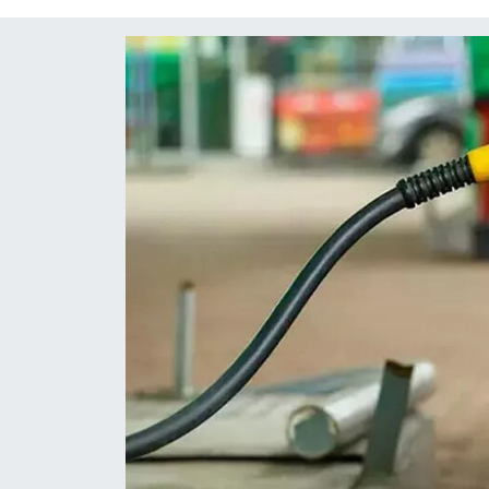
Diğer
DÜNYA
EĞİTİM
EKONOMİ
Eleman
Emlak
En çok konuşulanlar
GENEL
Güncel