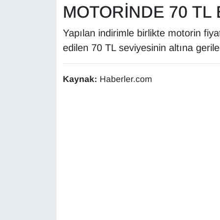
KURDÎ
MOTORİNDE 70 TL B
MAGAZİN
Yapılan indirimle birlikte motorin fiya
edilen 70 TL seviyesinin altına gerile
MEDYA
ONE EKONOMİ
Kaynak:
Haberler.com
POLİTİKA
Resmi İlanlar
RÖPORTAJ
SAĞLIK
Seri İlan