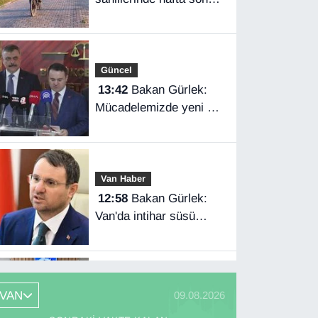
yoğunluğu
Güncel
13:42
Bakan Gürlek:
Mücadelemizde yeni bir
boyuta geçeceğiz
Van Haber
12:58
Bakan Gürlek:
Van'da intihar süsü
verilen olay aydınlatıldı
SPOR
VAN
09.08.2026
12:57
Kayserispor,