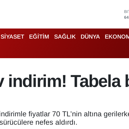
B
64
D
47
E
55
SİYASET
EĞİTİM
SAĞLIK
DÜNYA
EKONOM
S
64
G
66
B
13
 indirim! Tabela 
ndirimle fiyatlar 70 TL’nin altına gerile
ürücülere nefes aldırdı.