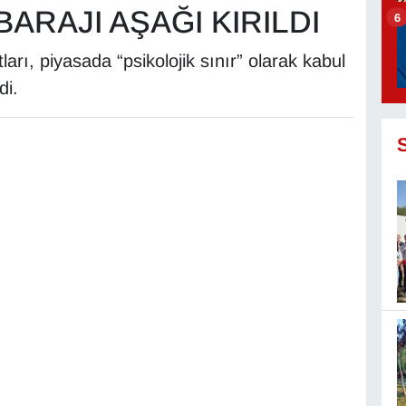
ARAJI AŞAĞI KIRILDI
6
tları, piyasada “psikolojik sınır” olarak kabul
di.