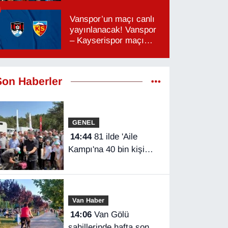
Vanspor’un maçı canlı
yayınlanacak! Vanspor
– Kayserispor maçı
hangi kanalda, saat
kaçta?
Son Haberler
GENEL
14:44
81 ilde 'Aile
Kampı'na 40 bin kişi
katıldı
Van Haber
14:06
Van Gölü
sahillerinde hafta sonu