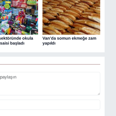
 sektöründe okula
Van’da somun ekmeğe zam
aisi başladı
yapıldı