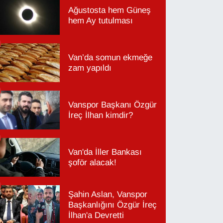
Ağustosta hem Güneş
hem Ay tutulması
Van’da somun ekmeğe
zam yapıldı
Vanspor Başkanı Özgür
İreç İlhan kimdir?
Van'da İller Bankası
şoför alacak!
Şahin Aslan, Vanspor
Başkanlığını Özgür İreç
İlhan'a Devretti