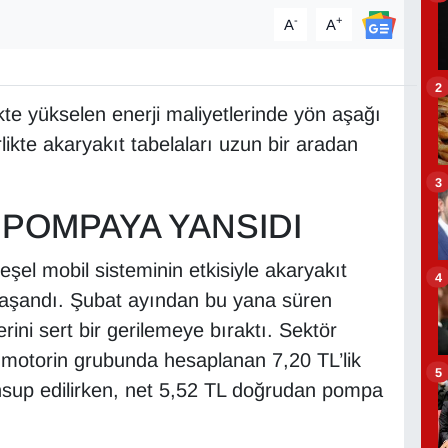
-
+
A
A
2
kte yükselen enerji maliyetlerinde yön aşağı
likte akaryakıt tabelaları uzun bir aradan
3
M POMPAYA YANSIDI
 eşel mobil sisteminin etkisiyle akaryakıt
4
 yaşandı. Şubat ayından bu yana süren
erini sert bir gerilemeye bıraktı. Sektör
re motorin grubunda hesaplanan 7,20 TL’lik
5
hsup edilirken, net 5,52 TL doğrudan pompa