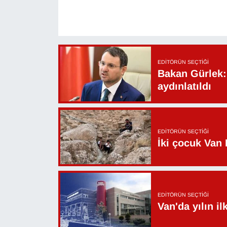
Sinema - TV
SİYASET
SPOR
EDITÖRÜN SEÇTIĞI
Bakan Gürlek: 
aydınlatıldı
TEBRİK
TEKNOLOJİ
EDITÖRÜN SEÇTIĞI
Turizm
İki çocuk Van 
VAN'DA SPOR
Vasıta
EDITÖRÜN SEÇTIĞI
Van'da yılın i
YAŞAM