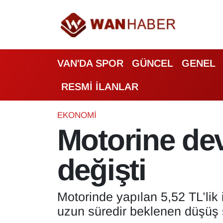
3.SAYFA
Van Nöbetçi Eczaneler
VAN'DA SPOR
GÜNCEL
GENEL
ASAYİŞ
Van Hava Durumu
RESMİ İLANLAR
BİLİM VE TEKNOLOJİ
Van Namaz Vakitleri
Biyografi
Van Trafik Yoğunluk Haritası
EKONOMİ
Motorine dev
Bölge Haberleri
Süper Lig Puan Durumu ve Fikstür
değişti
ÇEVRE
Tüm Manşetler
Deprem
Son Dakika Haberleri
Motorinde yapılan 5,52 TL’lik i
uzun süredir beklenen düşüş s
Dernekler, Odalar
Haber Arşivi