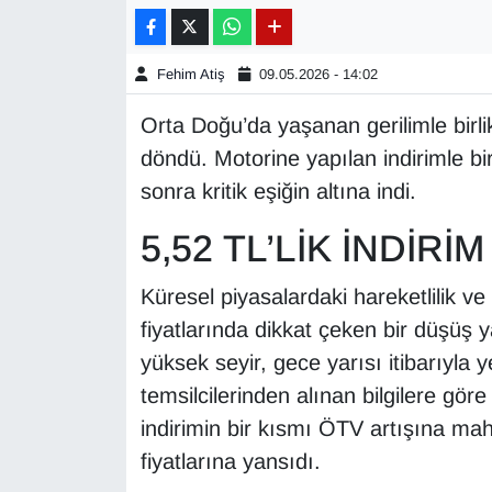
Gündem
Fehim Atiş
09.05.2026 - 14:02
Haber
Orta Doğu’da yaşanan gerilimle birli
döndü. Motorine yapılan indirimle bir
HABERDE İNSAN
sonra kritik eşiğin altına indi.
İngilizce
5,52 TL’LİK İNDİRİ
Kadın
Küresel piyasalardaki hareketlilik ve
fiyatlarında dikkat çeken bir düşüş
Kamu Alımları
yüksek seyir, gece yarısı itibarıyla y
Kim Kimdir?
temsilcilerinden alınan bilgilere gö
indirimin bir kısmı ÖTV artışına ma
Kültür & Sanat
fiyatlarına yansıdı.