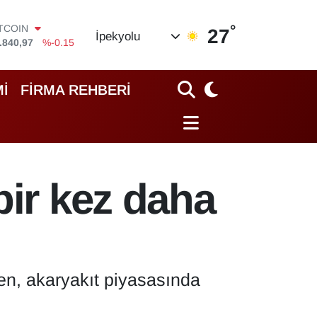
ITCOIN
.840,97
%-0.15
°
27
OLAR
İpekyolu
,7436
%0.18
URO
,2510
%0.32
İ
FİRMA REHBERİ
TERLİN
,4811
%0.38
RAM ALTIN
60.55
%0
İST100
.779
%-14
bir kez daha
rken, akaryakıt piyasasında