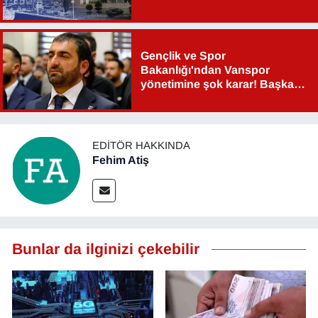
Sinema - TV
SİYASET
Gençlik ve Spor
Bakanlığı'ndan Vanspor
SPOR
yönetimine şok karar! Başkan
Şahin Aslan görevden alındı!
TEBRİK
EDITÖR HAKKINDA
TEKNOLOJİ
Fehim Atiş
Turizm
VAN'DA SPOR
Bunlar da ilginizi çekebilir
Vasıta
YAŞAM