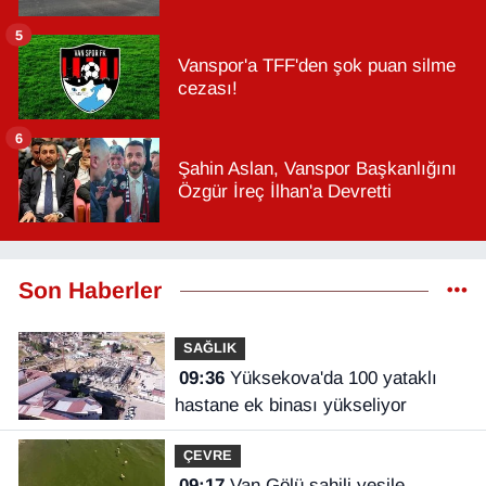
5
Vanspor'a TFF'den şok puan silme
cezası!
6
Şahin Aslan, Vanspor Başkanlığını
Özgür İreç İlhan'a Devretti
Son Haberler
SAĞLIK
09:36
Yüksekova'da 100 yataklı
hastane ek binası yükseliyor
ÇEVRE
09:17
Van Gölü sahili yeşile