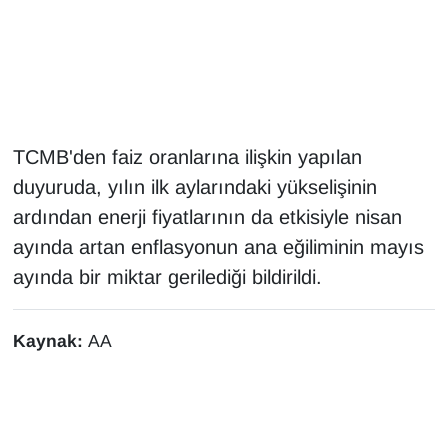
Gündem
Haber
HABERDE İNSAN
TCMB'den faiz oranlarına ilişkin yapılan
duyuruda, yılın ilk aylarındaki yükselişinin
İngilizce
ardından enerji fiyatlarının da etkisiyle nisan
ayında artan enflasyonun ana eğiliminin mayıs
Kadın
ayında bir miktar gerilediği bildirildi.
Kamu Alımları
Kaynak:
AA
Kim Kimdir?
Kültür & Sanat