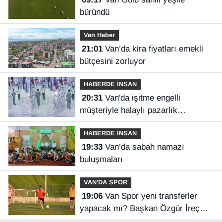
büründü
Van Haber
21:01
Van’da kira fiyatları emekli
bütçesini zorluyor
HABERDE İNSAN
20:31
Van'da işitme engelli
müşteriyle halaylı pazarlık
gülümsetti
HABERDE İNSAN
19:33
Van’da sabah namazı
buluşmaları
VAN'DA SPOR
19:06
Van Spor yeni transferler
yapacak mı? Başkan Özgür İreç
İlhan açıkladı