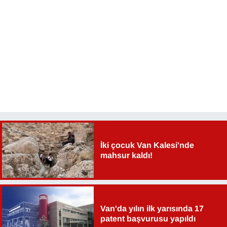
KURDÎ
MAGAZİN
MEDYA
ONE EKONOMİ
POLİTİKA
Resmi İlanlar
İki çocuk Van Kalesi'nde
mahsur kaldı!
RÖPORTAJ
SAĞLIK
Van'da yılın ilk yarısında 17
Seri İlan
patent başvurusu yapıldı