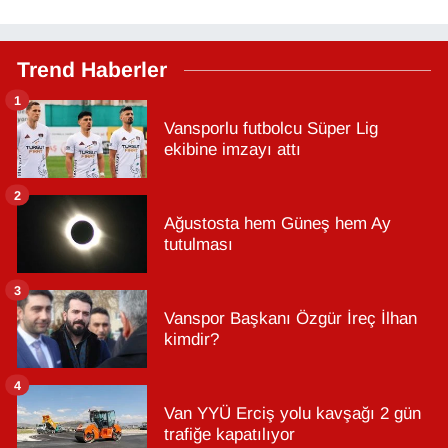
Trend Haberler
1
Vansporlu futbolcu Süper Lig
ekibine imzayı attı
2
Ağustosta hem Güneş hem Ay
tutulması
3
Vanspor Başkanı Özgür İreç İlhan
kimdir?
4
Van YYÜ Erciş yolu kavşağı 2 gün
trafiğe kapatılıyor