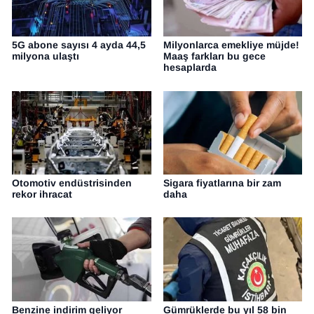
YEREL
5G abone sayısı 4 ayda 44,5
Milyonlarca emekliye müjde!
milyona ulaştı
Maaş farkları bu gece
hesaplarda
Otomotiv endüstrisinden
Sigara fiyatlarına bir zam
rekor ihracat
daha
Benzine indirim geliyor
Gümrüklerde bu yıl 58 bin