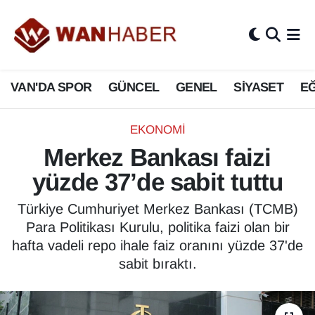
3.SAYFA
Van Nöbetçi Eczaneler
VAN'DA SPOR
GÜNCEL
GENEL
SİYASET
EĞ
ASAYİŞ
Van Hava Durumu
BİLİM VE TEKNOLOJİ
Van Namaz Vakitleri
EKONOMİ
Merkez Bankası faizi
Biyografi
Van Trafik Yoğunluk Haritası
yüzde 37’de sabit tuttu
Bölge Haberleri
Süper Lig Puan Durumu ve Fikstür
Türkiye Cumhuriyet Merkez Bankası (TCMB)
Para Politikası Kurulu, politika faizi olan bir
ÇEVRE
Tüm Manşetler
hafta vadeli repo ihale faiz oranını yüzde 37'de
sabit bıraktı.
Deprem
Son Dakika Haberleri
Dernekler, Odalar
Haber Arşivi